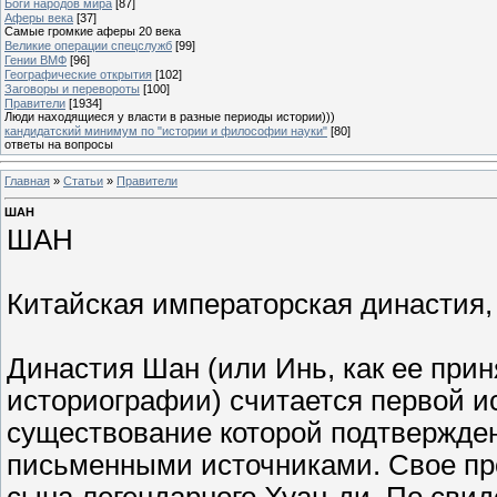
Боги народов мира
[87]
Аферы века
[37]
Самые громкие аферы 20 века
Великие операции спецслужб
[99]
Гении ВМФ
[96]
Географические открытия
[102]
Заговоры и перевороты
[100]
Правители
[1934]
Люди находящиеся у власти в разные периоды истории)))
кандидатский минимум по "истории и философии науки"
[80]
ответы на вопросы
Главная
»
Статьи
»
Правители
ШАН
ШАН
Китайская императорская династия, п
Династия Шан (или Инь, как ее при
историографии) считается первой и
существование которой подтвержде
письменными источниками. Свое пр