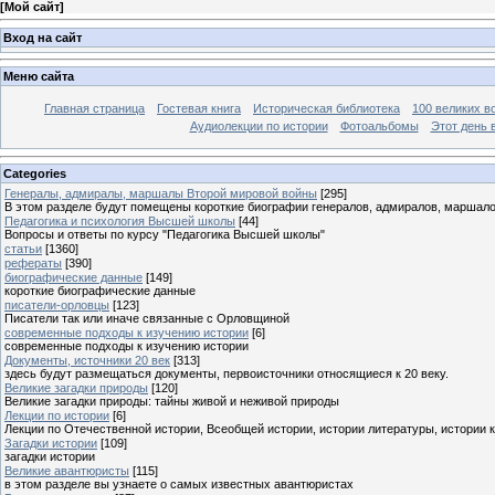
[
Мой сайт
]
Вход на сайт
Меню сайта
Главная страница
Гостевая книга
Историческая библиотека
100 великих в
Аудиолекции по истории
Фотоальбомы
Этот день 
Categories
Генералы, адмиралы, маршалы Второй мировой войны
[295]
В этом разделе будут помещены короткие биографии генералов, адмиралов, маршал
Педагогика и психология Высшей школы
[44]
Вопросы и ответы по курсу "Педагогика Высшей школы"
статьи
[1360]
рефераты
[390]
биографические данные
[149]
короткие биографические данные
писатели-орловцы
[123]
Писатели так или иначе связанные с Орловщиной
современные подходы к изучению истории
[6]
современные подходы к изучению истории
Документы, источники 20 век
[313]
здесь будут размещаться документы, первоисточники относящиеся к 20 веку.
Великие загадки природы
[120]
Великие загадки природы: тайны живой и неживой природы
Лекции по истории
[6]
Лекции по Отечественной истории, Всеобщей истории, истории литературы, истории 
Загадки истории
[109]
загадки истории
Великие авантюристы
[115]
в этом разделе вы узнаете о самых известных авантюристах