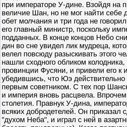
при императоре У-дине. Взойдя на 
величие Шан, но не мог найти себе
обет молчания и три года не говорил
его главный министр, поскольку им
подданных. В конце концов Небо сн
дин во сне увидел лик мудреца, кот
велел повсюду разыскивать этого че
нашли сходного обликом колодника, 
провинции Фусяни, и привели его к 
убедившись, что Юэ действительно 
первым советником. С тех пор Шанск
и империя вновь расцвела. Впрочем
столетия. Правнук У-дина, императ
всяких добродетелей. Он приказал с
"духом Неба", и играл с ней в азарт