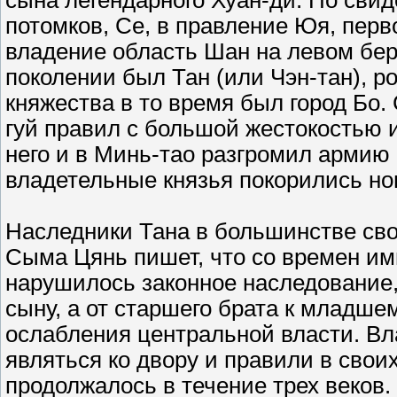
сына легендарного Хуан-ди. По свид
потомков, Се, в правление Юя, перв
владение область Шан на левом бер
поколении был Тан (или Чэн-тан), 
княжества в то время был город Бо.
гуй правил с большой жестокостью и
него и в Минь-тао разгромил армию 
владетельные князья покорились но
Наследники Тана в большинстве сво
Сыма Цянь пишет, что со времен импе
нарушилось законное наследование, 
сыну, а от старшего брата к младше
ослабления центральной власти. Вл
являться ко двору и правили в свои
продолжалось в течение трех веков