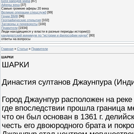
Боги народов мира
[87]
Аферы века
[37]
Самые громкие аферы 20 века
Великие операции спецслужб
[99]
Гении ВМФ
[96]
Географические открытия
[102]
Заговоры и перевороты
[100]
Правители
[1934]
Люди находящиеся у власти в разные периоды истории)))
кандидатский минимум по "истории и философии науки"
[80]
ответы на вопросы
Главная
»
Статьи
»
Правители
ШАРКИ
ШАРКИ
Династия султанов Джаунпура (Индия
Город Джаунпур расположен на реке 
где впоследствии прошла граница м
что он был основан в 1361 г. делий
честь его двоюродного брата и покр