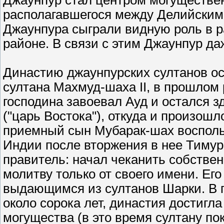
Джаунпур стал центром могуществен
располагавшегося между Делийским 
Джаунпура сыграли видную роль в р
районе. В связи с этим Джаунпур д
Династию джаунпурских султанов ос
султана Махмуд-шаха II, в прошлом р
господина завоевал Ауд и остался 
("царь Востока"), откуда и произош
приемный сын Мубарак-шах восполь
Индии после вторжения в нее Тимур
правитель: начал чеканить собстве
молитву только от своего имени. Е
выдающимся из султанов Шарки. В п
около сорока лет, династия достигл
могущества (в это время султану по