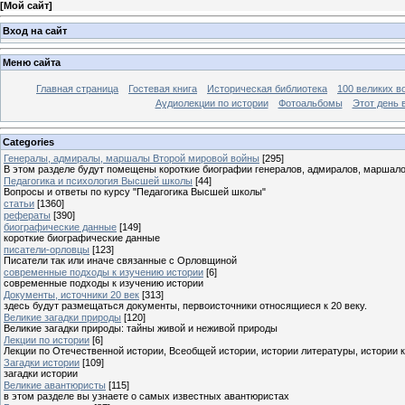
[
Мой сайт
]
Вход на сайт
Меню сайта
Главная страница
Гостевая книга
Историческая библиотека
100 великих в
Аудиолекции по истории
Фотоальбомы
Этот день 
Categories
Генералы, адмиралы, маршалы Второй мировой войны
[295]
В этом разделе будут помещены короткие биографии генералов, адмиралов, маршал
Педагогика и психология Высшей школы
[44]
Вопросы и ответы по курсу "Педагогика Высшей школы"
статьи
[1360]
рефераты
[390]
биографические данные
[149]
короткие биографические данные
писатели-орловцы
[123]
Писатели так или иначе связанные с Орловщиной
современные подходы к изучению истории
[6]
современные подходы к изучению истории
Документы, источники 20 век
[313]
здесь будут размещаться документы, первоисточники относящиеся к 20 веку.
Великие загадки природы
[120]
Великие загадки природы: тайны живой и неживой природы
Лекции по истории
[6]
Лекции по Отечественной истории, Всеобщей истории, истории литературы, истории 
Загадки истории
[109]
загадки истории
Великие авантюристы
[115]
в этом разделе вы узнаете о самых известных авантюристах