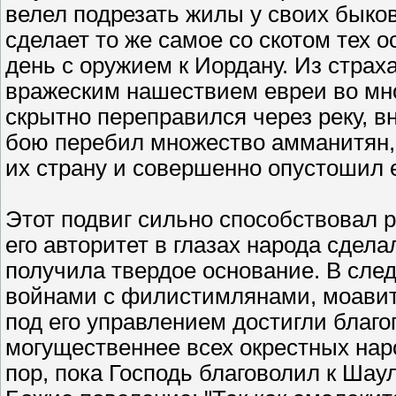
велел подрезать жилы у своих быков 
сделает то же самое со скотом тех 
день с оружием к Иордану. Из страха
вражеским нашествием евреи во мн
скрытно переправился через реку, в
бою перебил множество амманитян, 
их страну и совершенно опустошил 
Этот подвиг сильно способствовал 
его авторитет в глазах народа сдел
получила твердое основание. В сле
войнами с филистимлянами, моавит
под его управлением достигли благо
могущественнее всех окрестных наро
пор, пока Господь благоволил к Ша