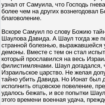
узнал от Самуила, что Господь гнев
более чем на других вознегодовал Бо
благоволение.
Вскоре Самуил по слову Божию тайн
Шаулова Давида. А Шаул тогда же п
странной болезнью, выражавшейся у
демоны. Вместе с тем он стал испы
который прославился на весь Изра
филистимлянами. Шаул догадался, ч
Израильское царство. Не желая допу
тайно убить Давида. Но Ионат был д
исполнить отцовское повеление, пре
удалось бежать, и все попытки Шау
этого времени военная удача, прежд