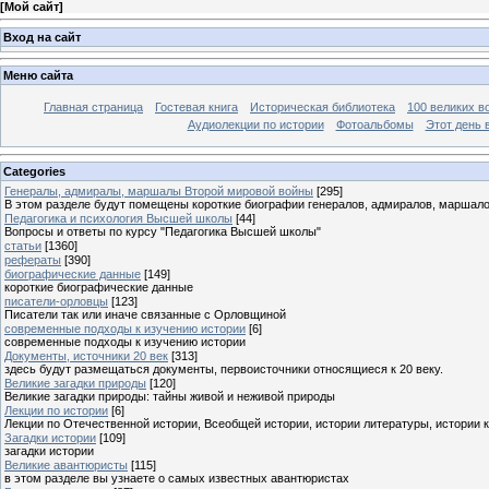
[
Мой сайт
]
Вход на сайт
Меню сайта
Главная страница
Гостевая книга
Историческая библиотека
100 великих в
Аудиолекции по истории
Фотоальбомы
Этот день 
Categories
Генералы, адмиралы, маршалы Второй мировой войны
[295]
В этом разделе будут помещены короткие биографии генералов, адмиралов, маршал
Педагогика и психология Высшей школы
[44]
Вопросы и ответы по курсу "Педагогика Высшей школы"
статьи
[1360]
рефераты
[390]
биографические данные
[149]
короткие биографические данные
писатели-орловцы
[123]
Писатели так или иначе связанные с Орловщиной
современные подходы к изучению истории
[6]
современные подходы к изучению истории
Документы, источники 20 век
[313]
здесь будут размещаться документы, первоисточники относящиеся к 20 веку.
Великие загадки природы
[120]
Великие загадки природы: тайны живой и неживой природы
Лекции по истории
[6]
Лекции по Отечественной истории, Всеобщей истории, истории литературы, истории 
Загадки истории
[109]
загадки истории
Великие авантюристы
[115]
в этом разделе вы узнаете о самых известных авантюристах