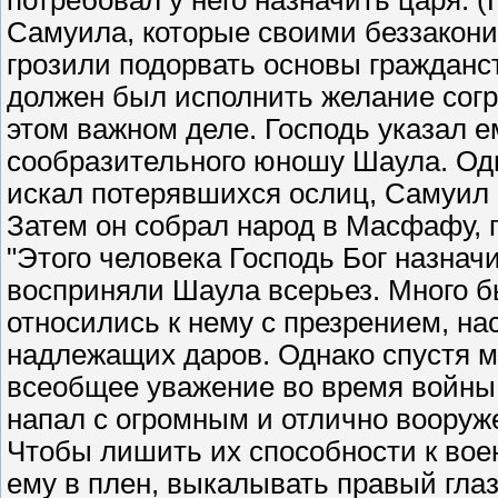
потребовал у него назначить царя.
Самуила, которые своими беззакон
грозили подорвать основы гражданст
должен был исполнить желание согр
этом важном деле. Господь указал е
сообразительного юношу Шаула. Одн
искал потерявшихся ослиц, Самуил 
Затем он собрал народ в Масфафу, 
"Этого человека Господь Бог назнач
восприняли Шаула всерьез. Много б
относились к нему с презрением, на
надлежащих даров. Однако спустя м
всеобщее уважение во время войны
напал с огромным и отлично вооруж
Чтобы лишить их способности к воен
ему в плен, выкалывать правый глаз