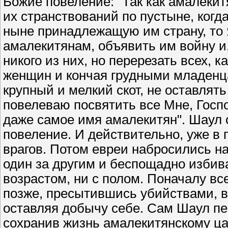
Божие повеление: "Так как амалеки
их странствований по пустыне, когд
ныне принадлежащую им страну, то
амалекитянам, объявить им войну и
никого из них, но перерезать всех, к
женщин и кончая грудными младенц
крупный и мелкий скот, не оставлять
повелеваю посвятить все Мне, Госп
даже самое имя амалекитян". Шаул 
повеление. И действительно, уже в
врагов. Потом евреи набросились на
один за другим и беспощадно избива
возрастом, ни с полом. Поначалу вс
позже, пресытившись убийствами, в
оставляя добычу себе. Сам Шаул п
сохранив жизнь амалекитянскому ца