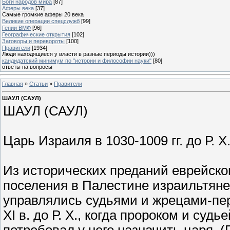
Боги народов мира
[87]
Аферы века
[37]
Самые громкие аферы 20 века
Великие операции спецслужб
[99]
Гении ВМФ
[96]
Географические открытия
[102]
Заговоры и перевороты
[100]
Правители
[1934]
Люди находящиеся у власти в разные периоды истории)))
кандидатский минимум по "истории и философии науки"
[80]
ответы на вопросы
Главная
»
Статьи
»
Правители
ШАУЛ (САУЛ)
ШАУЛ (САУЛ)
Царь Израиля в 1030-1009 гг. до Р. Х
Из исторических преданий еврейског
поселения в Палестине израильтяне
управлялись судьями и жрецами-пе
XI в. до Р. Х., когда пророком и су