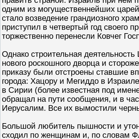
править страной. Израиль при нем п
одним из могущественнейших царей 
стало возведение грандиозного храм
приступил в четвертый год своего п
торжественно перенесли Ковчег Гос
Однако строительная деятельность 
нового роскошного дворца и сторож
приказу были отстроены ставшие в
города: Хацору и Мегиддо в Израил
в Сирии (более известная под име
обращал на пути сообщения, и в час
Иерусалим. Все их вымостили черн
Большой любитель пышности и утон
сходил по женщинам и, по словам Ф