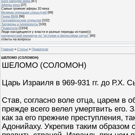
Боги народов мира
[87]
Аферы века
[37]
Самые громкие аферы 20 века
Великие операции спецслужб
[99]
Гении ВМФ
[96]
Географические открытия
[102]
Заговоры и перевороты
[100]
Правители
[1934]
Люди находящиеся у власти в разные периоды истории)))
кандидатский минимум по "истории и философии науки"
[80]
ответы на вопросы
Главная
»
Статьи
»
Правители
ШЕЛОМО (СОЛОМОН)
ШЕЛОМО (СОЛОМОН)
Царь Израиля в 969-931 гг. до Р.Х. 
Став, согласно воле отца, царем в 
прежде всего велел умертвить его. 
как за его прежние преступления, та
Адонийаху. Укрепив таким образом 