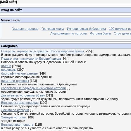
[
Мой сайт
]
Вход на сайт
Меню сайта
Главная страница
Гостевая книга
Историческая библиотека
100 великих в
Аудиолекции по истории
Фотоальбомы
Этот день 
Categories
Генералы, адмиралы, маршалы Второй мировой войны
[295]
В этом разделе будут помещены короткие биографии генералов, адмиралов, маршал
Педагогика и психология Высшей школы
[44]
Вопросы и ответы по курсу "Педагогика Высшей школы"
статьи
[1360]
рефераты
[390]
биографические данные
[149]
короткие биографические данные
писатели-орловцы
[123]
Писатели так или иначе связанные с Орловщиной
современные подходы к изучению истории
[6]
современные подходы к изучению истории
Документы, источники 20 век
[313]
здесь будут размещаться документы, первоисточники относящиеся к 20 веку.
Великие загадки природы
[120]
Великие загадки природы: тайны живой и неживой природы
Лекции по истории
[6]
Лекции по Отечественной истории, Всеобщей истории, истории литературы, истории 
Загадки истории
[109]
загадки истории
Великие авантюристы
[115]
в этом разделе вы узнаете о самых известных авантюристах