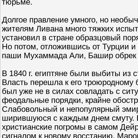
тюрьме.
Долгое правление умного, но необыч
жителям Ливана много тяжких испыт
установил в стране образцовый пор
Но потом, отложившись от Турции и 
паши Мухаммада Али, Башир обрек с
В 1840 г. египтяне были выбиты из с
Власть перешла к его троюродному б
был уже не в силах совладать с сит
феодальные порядки, крайне обостр
Слабовольный и непопулярный эмир
ширившуюся с каждым днем смуту. В
христианские погромы в самом Дей
сигналом к новому восстанию. Марон