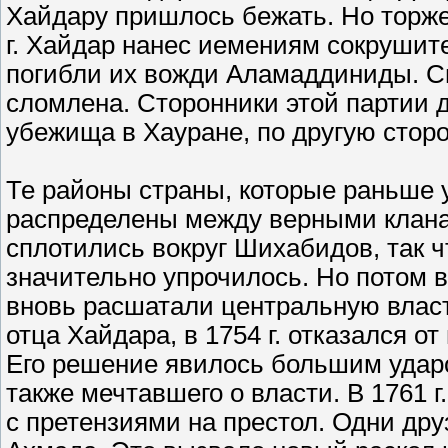
Хайдару пришлось бежать. Но торжес
г. Хайдар нанес иемениям сокрушит
погибли их вожди Аламаддиниды. С
сломлена. Сторонники этой партии 
убежища в Хауране, по другую стор
Те районы страны, которые раньше
распределены между верными клана
сплотились вокруг Шихабидов, так 
значительно упрочилось. Но потом
вновь расшатали центральную власт
отца Хайдара, в 1754 г. отказался о
Его решение явилось большим ударо
также мечтавшего о власти. В 1761 
с претензиями на престол. Одни дру