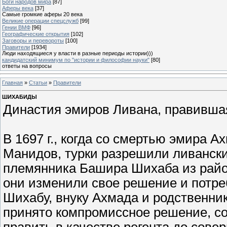
Боги народов мира
[87]
Аферы века
[37]
Самые громкие аферы 20 века
Великие операции спецслужб
[99]
Гении ВМФ
[96]
Географические открытия
[102]
Заговоры и перевороты
[100]
Правители
[1934]
Люди находящиеся у власти в разные периоды истории)))
кандидатский минимум по "истории и философии науки"
[80]
ответы на вопросы
Главная
»
Статьи
»
Правители
ШИХАБИДЫ
Династия эмиров Ливана, правившая 
В 1697 г., когда со смертью эмира 
Манидов, турки разрешили ливанск
племянника Башира Шихаба из район
они изменили свое решение и потр
Шихабу, внуку Ахмада и родственни
принято компромиссное решение, со