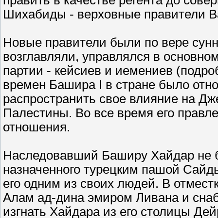
править в качестве регента до сов
Шихабиды - верховные правители В
Новые правители были по вере сунн
возглавляли, управлялся в основн
партии - кейсиев и иемениев (подро
времен Башира I в стране было отн
распространить свое влияние на Дж
Палестины. Во все время его правл
отношения.
Наследовавший Баширу Хайдар не бы
назначенного турецким пашой Сайд
его одним из своих людей. В отмес
Алам ад-дина эмиром Ливана и снаб
изгнать Хайдара из его столицы Дейр