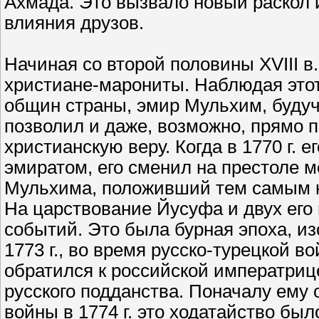
Ахмада. Это вызвало новый раскол 
влияния друзов.
Начиная со второй половины XVIII в
христиане-марониты. Наблюдая этот
общин страны, эмир Мульхим, буду
позволил и даже, возможно, прямо 
христианскую веру. Когда в 1770 г. 
эмиратом, его сменил на престоле 
Мульхима, положивший тем самым н
На царствование Йусуфа и двух его
событий. Это была бурная эпоха, и
1773 г., во время русско-турецкой 
обратился к российской императрице
русского подданства. Поначалу ему 
войны в 1774 г. это ходатайство бы