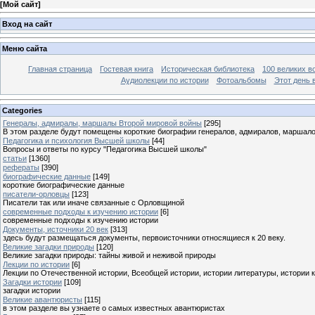
[
Мой сайт
]
Вход на сайт
Меню сайта
Главная страница
Гостевая книга
Историческая библиотека
100 великих в
Аудиолекции по истории
Фотоальбомы
Этот день 
Categories
Генералы, адмиралы, маршалы Второй мировой войны
[295]
В этом разделе будут помещены короткие биографии генералов, адмиралов, маршал
Педагогика и психология Высшей школы
[44]
Вопросы и ответы по курсу "Педагогика Высшей школы"
статьи
[1360]
рефераты
[390]
биографические данные
[149]
короткие биографические данные
писатели-орловцы
[123]
Писатели так или иначе связанные с Орловщиной
современные подходы к изучению истории
[6]
современные подходы к изучению истории
Документы, источники 20 век
[313]
здесь будут размещаться документы, первоисточники относящиеся к 20 веку.
Великие загадки природы
[120]
Великие загадки природы: тайны живой и неживой природы
Лекции по истории
[6]
Лекции по Отечественной истории, Всеобщей истории, истории литературы, истории 
Загадки истории
[109]
загадки истории
Великие авантюристы
[115]
в этом разделе вы узнаете о самых известных авантюристах