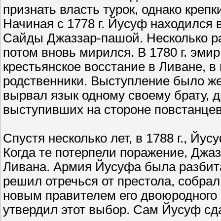
признать власть турок, однако креп
Начиная с 1778 г. Йусуф находился
Сайды Джаззар-пашой. Несколько ра
потом вновь мирился. В 1780 г. эми
крестьянское восстание в Ливане, в
родственники. Выступление было же
вырвал язык одному своему брату, д
выступивших на стороне повстанцев
Спустя несколько лет, в 1788 г., Йу
Когда те потерпели поражение, Джа
Ливана. Армия Йусуфа была разбита
решил отречься от престола, собра
новым правителем его двоюродного
утвердил этот выбор. Сам Йусуф сда