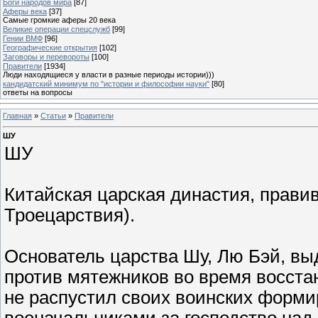
Боги народов мира
[87]
Аферы века
[37]
Самые громкие аферы 20 века
Великие операции спецслужб
[99]
Гении ВМФ
[96]
Географические открытия
[102]
Заговоры и перевороты
[100]
Правители
[1934]
Люди находящиеся у власти в разные периоды истории)))
кандидатский минимум по "истории и философии науки"
[80]
ответы на вопросы
Главная
»
Статьи
»
Правители
ШУ
ШУ
Китайская царская династия, правив
Троецарствия).
Основатель царства Шу, Лю Бэй, в
против мятежников во время восстан
не распустил своих воинских форми