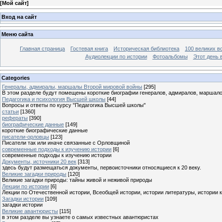
[
Мой сайт
]
Вход на сайт
Меню сайта
Главная страница
Гостевая книга
Историческая библиотека
100 великих в
Аудиолекции по истории
Фотоальбомы
Этот день 
Categories
Генералы, адмиралы, маршалы Второй мировой войны
[295]
В этом разделе будут помещены короткие биографии генералов, адмиралов, маршал
Педагогика и психология Высшей школы
[44]
Вопросы и ответы по курсу "Педагогика Высшей школы"
статьи
[1360]
рефераты
[390]
биографические данные
[149]
короткие биографические данные
писатели-орловцы
[123]
Писатели так или иначе связанные с Орловщиной
современные подходы к изучению истории
[6]
современные подходы к изучению истории
Документы, источники 20 век
[313]
здесь будут размещаться документы, первоисточники относящиеся к 20 веку.
Великие загадки природы
[120]
Великие загадки природы: тайны живой и неживой природы
Лекции по истории
[6]
Лекции по Отечественной истории, Всеобщей истории, истории литературы, истории 
Загадки истории
[109]
загадки истории
Великие авантюристы
[115]
в этом разделе вы узнаете о самых известных авантюристах