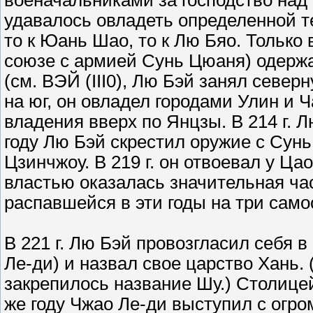
военачальниками за господство над
удавалось овладеть определенной т
то к Юань Шао, то к Лю Бяо. Только в
союзе с армией Сунь Цюаня) одерж
(см. ВЭЙ (III0), Лю Бэй занял севе
на юг, он овладел городами Улин и 
владения вверх по Янцзы. В 214 г.
году Лю Бэй скрестил оружие с Сун
Цзинчжоу. В 219 г. он отвоевал у Ца
властью оказалась значительная ч
распавшейся в эти годы на три само
В 221 г. Лю Бэй провозгласил себя 
Ле-ди) и назвал свое царство Хань. 
закрепилось название Шу.) Столицей
же году Чжао Ле-ди выступил с огро