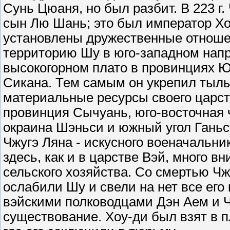
Сунь Цюаня, но был разбит. В 223 г.
сын Лю Шань; это был император Хо
установлены дружественные отноше
территорию Шу в юго-западном напр
высокогорном плато в провинциях Ю
Сикана. Тем самым он укрепил тылы
материальные ресурсы своего царст
провинция Сычуань, юго-восточная 
окраина Шэньси и южный угол Ганьс
Чжугэ Ляна - искусного военачальни
здесь, как и в царстве Вэй, много 
сельского хозяйства. Со смертью Чж
ослабили Шу и свели на нет все его
вэйскими полководцами Дэн Аем и Ч
существование. Хоу-ди был взят в 