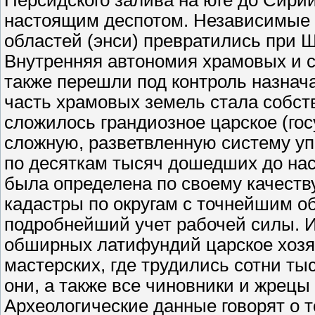
Персидского залива на юге до Сирии
настоящим деспотом. Независимые 
областей (энси) превратились при 
Внутренняя автономия храмовых и с
также перешли под контроль назнач
часть храмовых земель стала собст
сложилось грандиозное царское (го
сложную, разветвленную систему уп
по десяткам тысяч дошедших до нас
была определена по своему качеств
кадастры по округам с точнейшим о
подробнейший учет рабочей силы. И
обширных латифундий царское хозя
мастерских, где трудились сотни ты
они, а также все чиновники и жрецы
Археологические данные говорят о т