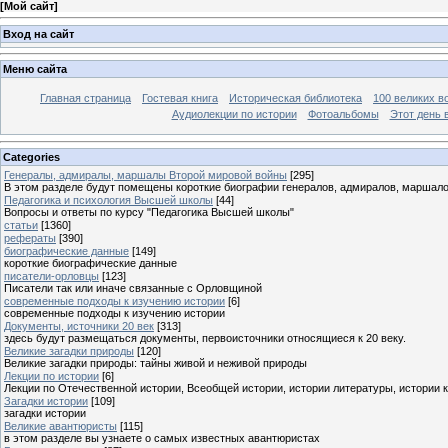
[
Мой сайт
]
Вход на сайт
Меню сайта
Главная страница
Гостевая книга
Историческая библиотека
100 великих в
Аудиолекции по истории
Фотоальбомы
Этот день 
Categories
Генералы, адмиралы, маршалы Второй мировой войны
[295]
В этом разделе будут помещены короткие биографии генералов, адмиралов, маршал
Педагогика и психология Высшей школы
[44]
Вопросы и ответы по курсу "Педагогика Высшей школы"
статьи
[1360]
рефераты
[390]
биографические данные
[149]
короткие биографические данные
писатели-орловцы
[123]
Писатели так или иначе связанные с Орловщиной
современные подходы к изучению истории
[6]
современные подходы к изучению истории
Документы, источники 20 век
[313]
здесь будут размещаться документы, первоисточники относящиеся к 20 веку.
Великие загадки природы
[120]
Великие загадки природы: тайны живой и неживой природы
Лекции по истории
[6]
Лекции по Отечественной истории, Всеобщей истории, истории литературы, истории 
Загадки истории
[109]
загадки истории
Великие авантюристы
[115]
в этом разделе вы узнаете о самых известных авантюристах