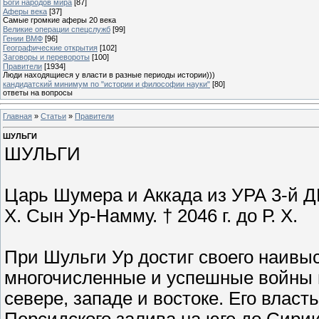
Боги народов мира
[87]
Аферы века
[37]
Самые громкие аферы 20 века
Великие операции спецслужб
[99]
Гении ВМФ
[96]
Географические открытия
[102]
Заговоры и перевороты
[100]
Правители
[1934]
Люди находящиеся у власти в разные периоды истории)))
кандидатский минимум по "истории и философии науки"
[80]
ответы на вопросы
Главная
»
Статьи
»
Правители
ШУЛЬГИ
ШУЛЬГИ
Царь Шумера и Аккада из УРА 3-й Д
Х. Сын Ур-Намму. † 2046 г. до Р. Х.
При Шульги Ур достиг своего наивы
многочисленные и успешные войны п
севере, западе и востоке. Его влас