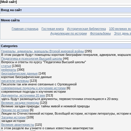
[
Мой сайт
]
Вход на сайт
Меню сайта
Главная страница
Гостевая книга
Историческая библиотека
100 великих в
Аудиолекции по истории
Фотоальбомы
Этот день 
Categories
Генералы, адмиралы, маршалы Второй мировой войны
[295]
В этом разделе будут помещены короткие биографии генералов, адмиралов, маршал
Педагогика и психология Высшей школы
[44]
Вопросы и ответы по курсу "Педагогика Высшей школы"
статьи
[1360]
рефераты
[390]
биографические данные
[149]
короткие биографические данные
писатели-орловцы
[123]
Писатели так или иначе связанные с Орловщиной
современные подходы к изучению истории
[6]
современные подходы к изучению истории
Документы, источники 20 век
[313]
здесь будут размещаться документы, первоисточники относящиеся к 20 веку.
Великие загадки природы
[120]
Великие загадки природы: тайны живой и неживой природы
Лекции по истории
[6]
Лекции по Отечественной истории, Всеобщей истории, истории литературы, истории 
Загадки истории
[109]
загадки истории
Великие авантюристы
[115]
в этом разделе вы узнаете о самых известных авантюристах