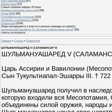
Боги народов мира
[87]
Аферы века
[37]
Самые громкие аферы 20 века
Великие операции спецслужб
[99]
Гении ВМФ
[96]
Географические открытия
[102]
Заговоры и перевороты
[100]
Правители
[1934]
Люди находящиеся у власти в разные периоды истории)))
кандидатский минимум по "истории и философии науки"
[80]
ответы на вопросы
Главная
»
Статьи
»
Правители
ШУЛЬМАНУАШАРЕД V (САЛАМАНСАР V)
ШУЛЬМАНУАШАРЕД V (САЛАМАНС
Царь Ассирии и Вавилонии (Месопота
Сын Тукультиапал-Эшарры III. † 722 г.
Шульмануашаред получил в наследст
которую входили вся Месопотамия, 
объединены силой оружия, народы и