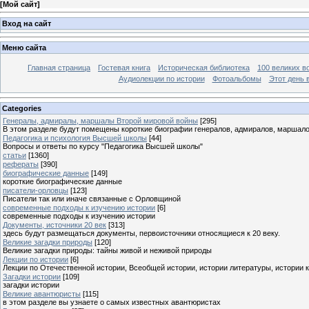
[
Мой сайт
]
Вход на сайт
Меню сайта
Главная страница
Гостевая книга
Историческая библиотека
100 великих в
Аудиолекции по истории
Фотоальбомы
Этот день 
Categories
Генералы, адмиралы, маршалы Второй мировой войны
[295]
В этом разделе будут помещены короткие биографии генералов, адмиралов, маршал
Педагогика и психология Высшей школы
[44]
Вопросы и ответы по курсу "Педагогика Высшей школы"
статьи
[1360]
рефераты
[390]
биографические данные
[149]
короткие биографические данные
писатели-орловцы
[123]
Писатели так или иначе связанные с Орловщиной
современные подходы к изучению истории
[6]
современные подходы к изучению истории
Документы, источники 20 век
[313]
здесь будут размещаться документы, первоисточники относящиеся к 20 веку.
Великие загадки природы
[120]
Великие загадки природы: тайны живой и неживой природы
Лекции по истории
[6]
Лекции по Отечественной истории, Всеобщей истории, истории литературы, истории 
Загадки истории
[109]
загадки истории
Великие авантюристы
[115]
в этом разделе вы узнаете о самых известных авантюристах