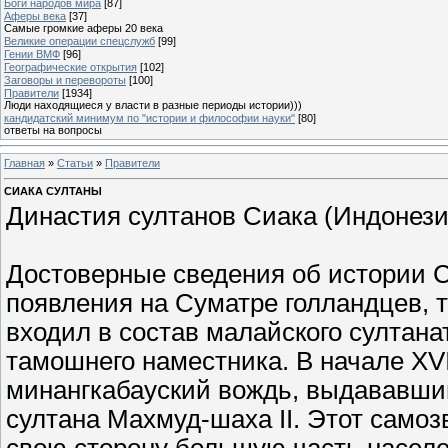
Боги народов мира
[87]
Аферы века
[37]
Самые громкие аферы 20 века
Великие операции спецслужб
[99]
Гении ВМФ
[96]
Географические открытия
[102]
Заговоры и перевороты
[100]
Правители
[1934]
Люди находящиеся у власти в разные периоды истории)))
кандидатский минимум по "истории и философии науки"
[80]
ответы на вопросы
Главная
»
Статьи
»
Правители
СИАКА СУЛТАНЫ
Династия султанов Сиака (Индонезия
Достоверные сведения об истории 
появления на Суматре голландцев, то
входил в состав малайского султан
тамошнего наместника. В начале XVI
минангкабауский вождь, выдававший
султана Махмуд-шаха II. Этот самоз