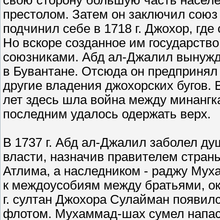
свою сторону большую часть населе
престолом. Затем он заключил союз
подчинил себе в 1718 г. Джохор, гд
Но вскоре созданное им государство
союзниками. Абд ал-Джалил вынужде
в Бувантане. Отсюда он предпринял 
другие владения джохорских бугов. В
лет здесь шла война между минангка
последним удалось одержать верх.
В 1737 г. Абд ал-Джалил заболел д
власти, назначив правителем страны
Атлима, а наследником - раджу Муха
к междоусобиям между братьями, о
г. султан Джохора Сулайман появилс
флотом. Мухаммад-шах сумел напасть