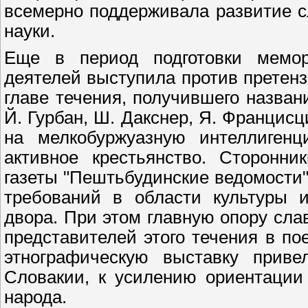
всемерно поддерживала развитие сл
науки.
Еще в период подготовки мемор
деятелей выступила против претензи
главе течения, получившего назва
Й. Гурбан, Ш. Дакснер, Я. Францис
на мелкобуржуазную интеллигенц
активное крестьянство. Сторонни
газеты "Пештьбудинские ведомости
требований в области культуры и
двора. При этом главную опору сла
представителей этого течения в по
этнографическую выставку приве
Словакии, к усилению ориентации
народа.