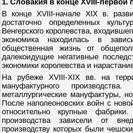
1.
Словакия в конце XVIII-первой 
В конце XVIII-начале XIX в. раз
достаточно определенных культ
Венгерского королевства, входившег
экономика находилась в завис
общественная жизнь от общеполи
далекоидущие негативные последс
экономики королевства и нарастание
На рубеже XVIII-XIX вв. на тер
мануфактурного производства.
металлургические мануфактуры, н
После наполеоновских войн с ново
относительно крупные фабрики.
производства зависели от вн
производству которых были чешски