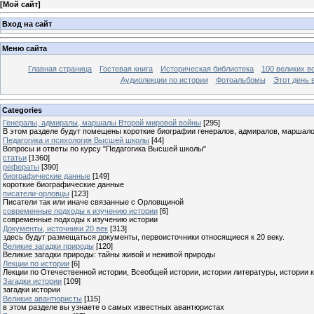
[
Мой сайт
]
Вход на сайт
Меню сайта
Главная страница
Гостевая книга
Историческая библиотека
100 великих в
Аудиолекции по истории
Фотоальбомы
Этот день 
Categories
Генералы, адмиралы, маршалы Второй мировой войны
[295]
В этом разделе будут помещены короткие биографии генералов, адмиралов, маршал
Педагогика и психология Высшей школы
[44]
Вопросы и ответы по курсу "Педагогика Высшей школы"
статьи
[1360]
рефераты
[390]
биографические данные
[149]
короткие биографические данные
писатели-орловцы
[123]
Писатели так или иначе связанные с Орловщиной
современные подходы к изучению истории
[6]
современные подходы к изучению истории
Документы, источники 20 век
[313]
здесь будут размещаться документы, первоисточники относящиеся к 20 веку.
Великие загадки природы
[120]
Великие загадки природы: тайны живой и неживой природы
Лекции по истории
[6]
Лекции по Отечественной истории, Всеобщей истории, истории литературы, истории 
Загадки истории
[109]
загадки истории
Великие авантюристы
[115]
в этом разделе вы узнаете о самых известных авантюристах