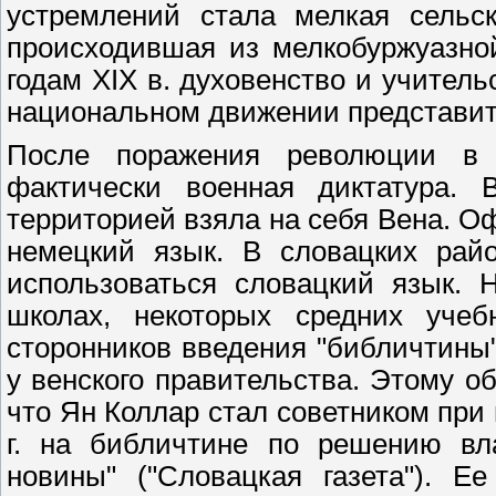
устремлений стала мелкая сельск
происходившая из мелкобуржуазной
годам XIX в. духовенство и учител
национальном движении представит
После поражения революции в 
фактически военная диктатура. 
территорией взяла на себя Вена. 
немецкий язык. В словацких райо
использоваться словацкий язык. 
школах, некоторых средних уче
сторонников введения "библичтины"
у венского правительства. Этому о
что Ян Коллар стал советником при
г. на библичтине по решению вла
новины" ("Словацкая газета"). Е