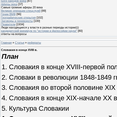
Боги народов мира
[87]
Аферы века
[37]
Самые громкие аферы 20 века
Великие операции спецслужб
[99]
Гении ВМФ
[96]
Географические открытия
[102]
Заговоры и перевороты
[100]
Правители
[1934]
Люди находящиеся у власти в разные периоды истории)))
кандидатский минимум по "истории и философии науки"
[80]
ответы на вопросы
Главная
»
Статьи
»
рефераты
Словакия в конце XVIII в.
План
1. Словакия в конце XVIII-первой по
2. Словаки в революции 1848-1849 г
3. Словакия во второй половине XIX 
4. Словакия в конце XIX-начале XX в
5. Культура Словакии