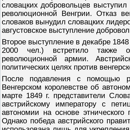
словацких добровольцев выступил 
революционной Венгрии. Отказ ве
словаков вынудил словацких лидеро
августовское выступление добровол
Второе выступление в декабре 1848 
2000 чел.) встретило также ож
революционной армии. Австрийс
политических целях против венгерс
После подавления с помощью р
Венгерском королевстве об автоно
марте 1849 г. представители Слов
австрийскому императору с пети
автономии на основе этнического
Однако победа австрийского прави
использована лишь для укрепления