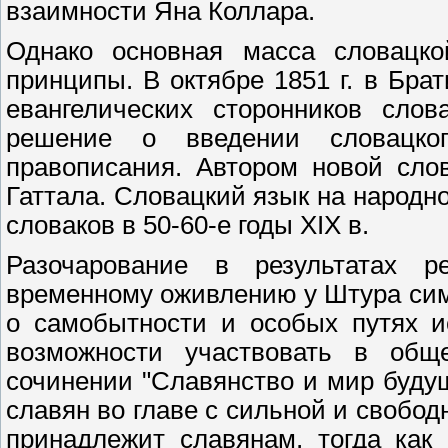
взаимности Яна Коллара.
Однако основная масса словацко
принципы. В октябре 1851 г. в Бра
евангелических сторонников слов
решение о введении словацког
правописания. Автором новой сло
Гаттала. Словацкий язык на народн
словаков в 50-60-е годы XIX в.
Разочарование в результатах ре
временному оживлению у Штура си
о самобытности и особых путях и
возможности участвовать в общ
сочинении "Славянство и мир будущ
славян во главе с сильной и свобод
принадлежит славянам, тогда как