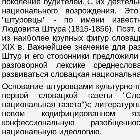
поколение будителей. С их деятель
национального возрождения. Эт
"штуровцы" - по имени известн
Людовита Штура (1815-1856). Поэт, 
из наиболее крупных фигур словац
XIX в. Важнейшее значение для ра
Штур и его сторонники предложили
разговорной лексике среднесло
развиваться словацкая национальна
Основание штуровцами культурно-пр
первой словацкой газеты "Сло
национальная газета")с литератур
новом кодифицированном я
конфессиональную разобщенн
национальную идеологию.