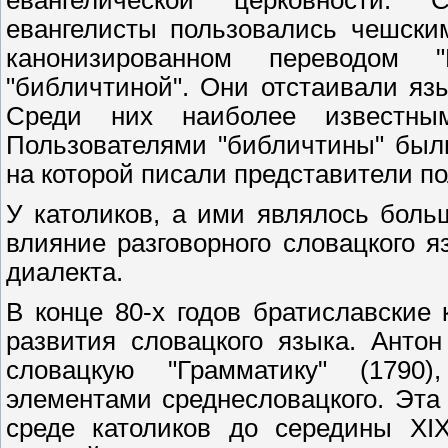
евангелической церковности. 
евангелисты пользовались чешски
канонизированном переводом 
"библичтиной". Они отстаивали яз
Среди них наиболее известн
Пользователями "библичтины" были
на которой писали представители по
У католиков, а ими являлось бол
влияние разговорного словацкого 
диалекта.
В конце 80-х годов братиславские
развития словацкого языка. Антон
словацкую "Грамматику" (1790)
элементами среднесловацкого. Эта 
среде католиков до середины XIX