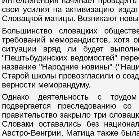
Интеллигенция начинает проводить 
свои усилия на активизацию издат
Словацкой матицы. Возникают новые
Большинство словацких обществ
требований меморандистов, хотя о
ситуации вряд ли будет выполн
"Пештьбудинских ведомостей" перее
название "Народние новины" ("Наци
Старой школы провозгласили о соз
верности меморандуму.
Однако деятельность с трудом
подвергается преследованию со 
правительство закрыло три словацк
Словаки оставались без национа
Австро-Венгрии, Матица также была