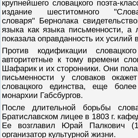
крупнейшего словацкого поэта-клас
издание шеститомного "Словацко
словаря" Бернолака свидетельств
языка как языка письменности, а 
показала оправданность их усилий в
Против кодификации словацког
авторитетные к тому времени сло
Шафарик и их сторонники. Они полаг
письменности у словаков окаже
словацкого единства, еще более
монархии Габсбургов.
После длительной борьбы слова
Братиславском лицее в 1803 г. кафе
Ее возглавил Юрай Палкович (176
организатор культурной жизни.