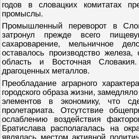
годов в словацких комитатах пр
промыслы.
Промышленный переворот в Слов
затронул прежде всего пищев
сахароварение, мельничное де
оставалось производство железа
область и Восточная Словаки
драгоценных металлов.
Преобладание аграрного характер
городского образа жизни, замедлял
элементов в экономику, что сд
пролетариата. Отсутствие общеп
ослаблению воздействия факторо
Братислава располагалась на окр
являлась местом активной политич