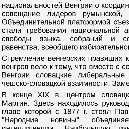
национальностей Венгрии о координа
совещание лидеров румынской, 
Объединительной платформой съезд
стали требования национальной а
свободы языка, собраний и сою
равенства, всеобщего избирательног
Стремление венгерских правящих кр
венгров вело к тому, что вместе с
Венгрии словацкие либеральные 
чешско-словацкой взаимности. Зам
В конце XIX в. центром словацк
Мартин. Здесь находилось руково
главе которой с 1877 г. стоял Па
"Народние новины" объединя
интеллигенции. Наибольшую из