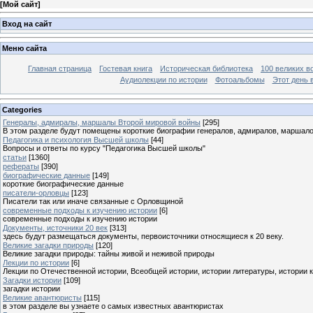
[
Мой сайт
]
Вход на сайт
Меню сайта
Главная страница
Гостевая книга
Историческая библиотека
100 великих в
Аудиолекции по истории
Фотоальбомы
Этот день 
Categories
Генералы, адмиралы, маршалы Второй мировой войны
[295]
В этом разделе будут помещены короткие биографии генералов, адмиралов, маршал
Педагогика и психология Высшей школы
[44]
Вопросы и ответы по курсу "Педагогика Высшей школы"
статьи
[1360]
рефераты
[390]
биографические данные
[149]
короткие биографические данные
писатели-орловцы
[123]
Писатели так или иначе связанные с Орловщиной
современные подходы к изучению истории
[6]
современные подходы к изучению истории
Документы, источники 20 век
[313]
здесь будут размещаться документы, первоисточники относящиеся к 20 веку.
Великие загадки природы
[120]
Великие загадки природы: тайны живой и неживой природы
Лекции по истории
[6]
Лекции по Отечественной истории, Всеобщей истории, истории литературы, истории 
Загадки истории
[109]
загадки истории
Великие авантюристы
[115]
в этом разделе вы узнаете о самых известных авантюристах