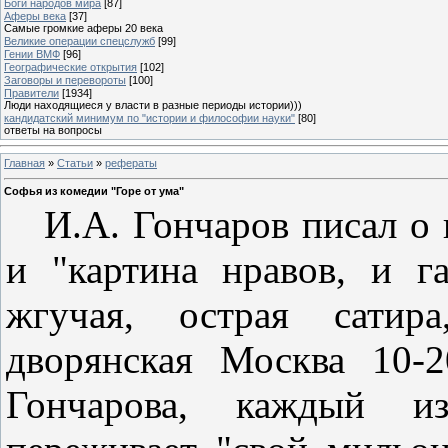
Боги народов мира
[87]
Аферы века
[37]
Самые громкие аферы 20 века
Великие операции спецслужб
[99]
Гении ВМФ
[96]
Географические открытия
[102]
Заговоры и перевороты
[100]
Правители
[1934]
Люди находящиеся у власти в разные периоды истории)))
кандидатский минимум по "истории и философии науки"
[80]
ответы на вопросы
Главная
»
Статьи
»
рефераты
Софья из комедии "Горе от ума"
И.А. Гончаров писал о 
и "картина нравов, и г
жгучая, острая сатира
дворянская Москва 10-
Гончарова, каждый и