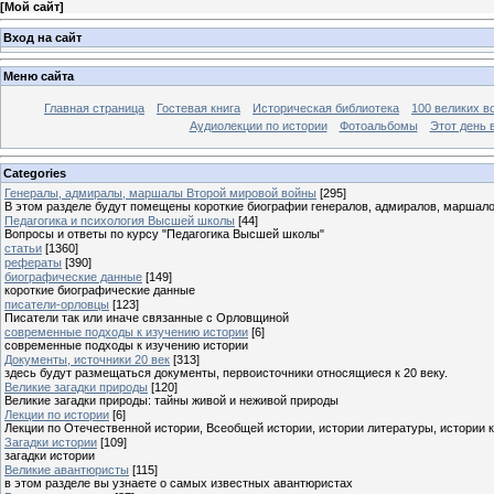
[
Мой сайт
]
Вход на сайт
Меню сайта
Главная страница
Гостевая книга
Историческая библиотека
100 великих в
Аудиолекции по истории
Фотоальбомы
Этот день 
Categories
Генералы, адмиралы, маршалы Второй мировой войны
[295]
В этом разделе будут помещены короткие биографии генералов, адмиралов, маршал
Педагогика и психология Высшей школы
[44]
Вопросы и ответы по курсу "Педагогика Высшей школы"
статьи
[1360]
рефераты
[390]
биографические данные
[149]
короткие биографические данные
писатели-орловцы
[123]
Писатели так или иначе связанные с Орловщиной
современные подходы к изучению истории
[6]
современные подходы к изучению истории
Документы, источники 20 век
[313]
здесь будут размещаться документы, первоисточники относящиеся к 20 веку.
Великие загадки природы
[120]
Великие загадки природы: тайны живой и неживой природы
Лекции по истории
[6]
Лекции по Отечественной истории, Всеобщей истории, истории литературы, истории 
Загадки истории
[109]
загадки истории
Великие авантюристы
[115]
в этом разделе вы узнаете о самых известных авантюристах