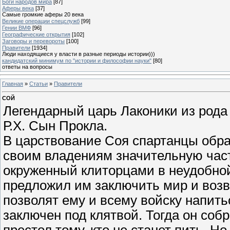
Боги народов мира
[87]
Аферы века
[37]
Самые громкие аферы 20 века
Великие операции спецслужб
[99]
Гении ВМФ
[96]
Географические открытия
[102]
Заговоры и перевороты
[100]
Правители
[1934]
Люди находящиеся у власти в разные периоды истории)))
кандидатский минимум по "истории и философии науки"
[80]
ответы на вопросы
Главная
»
Статьи
»
Правители
СОЙ
Легендарный царь Лаконики из рода
Р.Х. Сын Прокла.
В царствование Соя спартанцы обра
своим владениям значительную част
окруженный клиторцами в неудобной
предложил им заключить мир и возв
позволят ему и всему войску напит
заключен под клятвой. Тогда он соб