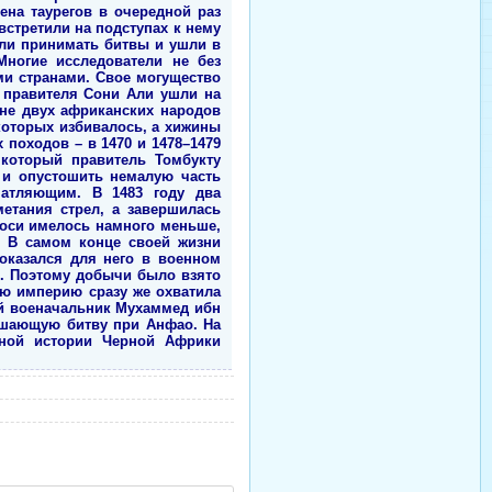
ена таурегов в очередной раз
встретили на подступах к нему
али принимать битвы и ушли в
Многие исследователи не без
ми странами. Свое могущество
 правителя Сони Али ушли на
йне двух африканских народов
которых избивалось, а хижины
походов – в 1470 и 1478–1479
 который правитель Томбукту
 и опустошить немалую часть
чатляющим. В 1483 году два
етания стрел, а завершилась
моси имелось намного меньше,
. В самом конце своей жизни
оказался для него в военном
. Поэтому добычи было взято
ую империю сразу же охватила
ый военачальник Мухаммед ибн
решающую битву при Анфао. На
енной истории Черной Африки