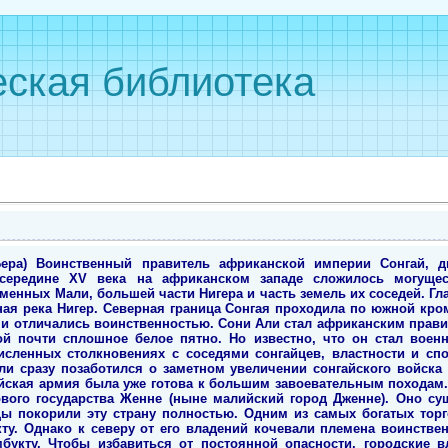
ская библиотека
ера) Воинственный правитель африканской империи Сонгай, д
ередине XV века на африканском западе сложилось могущест
менных Мали, большей части Нигера и часть земель их соседей. Гл
ая река Нигер. Северная граница Сонгая проходила по южной кро
 отличались воинственностью. Сони Али стал африканским правите
ой почти сплошное белое пятно. Но известно, что он стал вое
исленных столкновениях с соседями сонгайцев, властности и спо
ли сразу позаботился о заметном увеличении сонгайского войска
айская армия была уже готова к большим завоевательным походам.
ового государства Женне (ныне малийский город Дженне). Оно су
йцы покорили эту страну полностью. Одним из самых богатых тор
у. Однако к северу от его владений кочевали племена воинствен
букту. Чтобы избавиться от постоянной опасности, городские вл