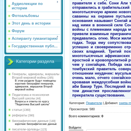
правителя к себе. Сони Али 
Аудиолекции по
отправились в грабительский 
истории
многотысячную армию нового 
Фотоальбомы
саванны на окраине пустыни
основания называют Сонгай а
Этот день в истории
над ними в военной силе Со
войны с племенами народа мо
Форум
привели взаимные приграничн
предавались огню. Моси жили
Аспиранту гуманитарию
годах. Тогда ему сопутство
Государственная публ...
успешно и своевременно отр
своих владений. Третий по
многотысячных африканских 
яростной и кровопролитной р
Категории раздела
чем у сонгайцев. Победа ок
томбукский правитель совер
отношении неудачен: мусуль
Генералы, адмиралы, маршалы
очень мало, отчего сонгайск
Второй мировой войны
[295]
В этом разделе будут помещены
кровавая междоусобная война
короткие биографии генералов,
аби Бакир Туре. Последний в
адмиралов, маршалов Второй
мировой войны
том династия прославленног
прекратила существование.
Педагогика и психология
Высшей школы
[44]
Вопросы и ответы по курсу
Категория
:
Правители
|
Добавил
:
sweta-m
"Педагогика Высшей школы"
Просмотров
:
580
статьи
[1360]
рефераты
[390]
Всего комментариев
:
0
биографические данные
[149]
короткие биографические данные
Войдите:
писатели-орловцы
[123]