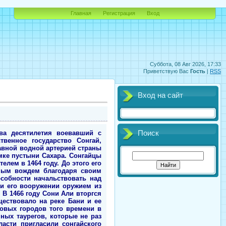
Главная
Регистрация
Вход
Суббота, 08 Авг 2026, 17:33
Приветствую Вас
Гость
|
RSS
Вход на сайт
ва десятилетия воевавший с
Поиск
венное государство Сонгай,
авной водной артерией страны
мке пустыни Сахара. Сонгайцы
лем в 1464 году. До этого его
нным вождем благодаря своим
собности начальствовать над
 и его вооружении оружием из
 В 1466 году Сони Али вторгся
ществовало на реке Бани и ее
говых городов того времени в
ных таурегов, которые не раз
асти пригласили сонгайского