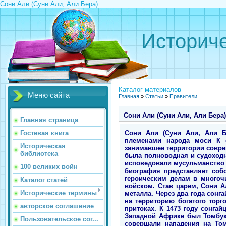
Сони Али (Суни Али, Али Бера)
Историче
Каталог материалов
Меню сайта
Главная
»
Статьи
»
Правители
Сони Али (Суни Али, Али Бера)
Главная страница
Сони Али (Суни Али, Али Б
Гостевая книга
племенами народа моси К с
Историческая
занимавшее территории совре
библиотека
была полноводная и судоходн
исповедовали мусульманство и
100 великих войн
биография представляет соб
героическим делам в многоч
Каталог статей
войском. Став царем, Сони А
Исторические термины
металла. Через два года сонг
на территорию богатого торг
авторское соглашение
притоках. К 1473 году сонга
Западной Африке был Томбукт
Пользовательское сог...
совершали нападения на Том