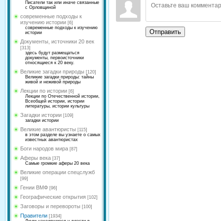
Писатели так или иначе связанные
с Орловщиной
современные подходы к
изучению истории
[6]
современные подходы к изучению
Отправить
истории
Документы, источники 20 век
[313]
здесь будут размещаться
документы, первоисточники
относящиеся к 20 веку.
Великие загадки природы
[120]
Великие загадки природы: тайны
живой и неживой природы
Лекции по истории
[6]
Лекции по Отечественной истории,
Всеобщей истории, истории
литературы, истории культуры
Загадки истории
[109]
загадки истории
Великие авантюристы
[115]
в этом разделе вы узнаете о самых
известных авантюристах
Боги народов мира
[87]
Аферы века
[37]
Самые громкие аферы 20 века
Великие операции спецслужб
[99]
Гении ВМФ
[96]
Географические открытия
[102]
Заговоры и перевороты
[100]
Правители
[1934]