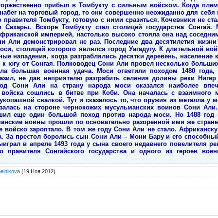
торжественно прибыл в Томбукту с сильным войском. Когда плем
набег на торговый город, то они совершенно неожиданно для себя 
правителя Томбукту, готовую с ними сразиться. Кочевники не ст
 Сахары. Вскоре Томбукту стал столицей государства Сонгай. 
фриканской империей, настолько высоко стояла она над соседни
ни Али демонстрировал не раз. Последние два десятилетия жизни
си, столицей которого являлся город Уагадугу. К длительной во
ые нападения, когда разграблялись десятки деревень, население 
 к югу от Сонгая. Полководец Сони Али провел несколько больших 
вала большая военная удача. Моси ответили походом 1480 года,
азил, не дав неприятелю разграбить селения долины реки Нигер
ход Сони Али на страну народа моси оказался наиболее впе
войска сошлись в битве при Коби. Она началась с взаимного м
укопашной свалкой. Тут и сказалось то, что оружия из металла у 
азалась на стороне чернокожих мусульманских воинов Сони Али
шил еще один большой поход против народа моси. Но 1488 год 
манские воины прошли по основательно разоренной ими же стране
ое войско зароптало. В том же году Сони Али не стало. Африканск
. За престол боролись сын Сони Али – Мони Бару и его способн
ыиграл в апреле 1493 года у сына своего недавнего повелителя 
о правителя Сонгайского государства и одного из героев во
elnikova
(19 Ноя 2012)