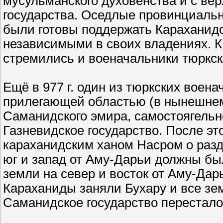
мусульманского духовенства и с ве
государства. Оседлые провинциаль
были готовы поддержать Караханидо
независимыми в своих владениях. К
стремились и военачальники тюркск
Ещё в 977 г. один из тюркских воена
прилегающей областью (в нынешнем 
Саманидского эмира, самостоягельн
Газневидское государство. После эт
караханидским ханом Насром о разд
юг и запад от Аму-Дарьи должны был
земли на север и восток от Аму-Дарь
Караханиды заняли Бухару и все зе
Саманидское государство перестало