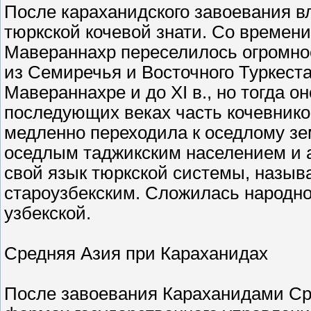
После караханидского завоевания в
тюркской кочевой знати. Со времени
Мавераннахр переселилось огромное
из Семиречья и Восточного Туркест
Мавераннахре и до XI в., но тогда о
последующих веках часть кочевнико
медленно переходила к оседлому зе
оседлым таджикским населением и 
свой язык тюркской системы, назы
староузбекским. Сложилась народно
узбекской.
Средняя Азия при Караханидах
После завоевания Караханидами Ср