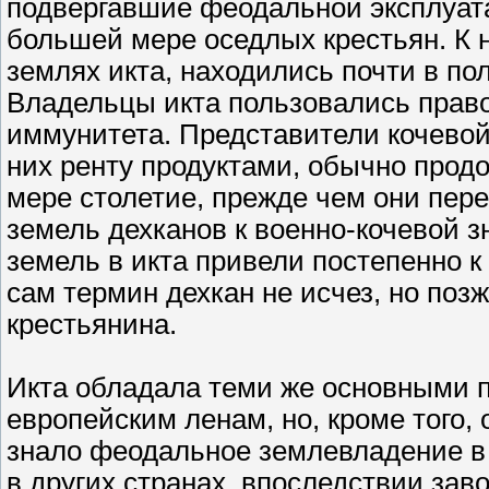
подвергавшие феодальной эксплуата
большей мере оседлых крестьян. К н
землях икта, находились почти в по
Владельцы икта пользовались правом 
иммунитета. Представители кочевой 
них ренту продуктами, обычно прод
мере столетие, прежде чем они пер
земель дехканов к военно-кочевой з
земель в икта привели постепенно 
сам термин дехкан не исчез, но поз
крестьянина.
Икта обладала теми же основными 
европейским ленам, но, кроме того, 
знало феодальное землевладение в с
в других странах, впоследствии за