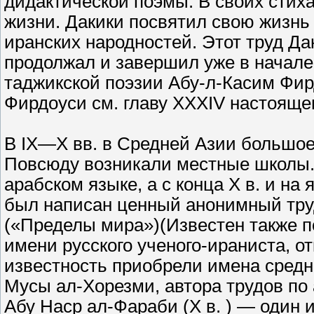
дидактической поэмы. В своих стиха
жизни. Дакики посвятил свою жизнь 
иранских народностей. Этот труд Да
продолжал и завершил уже в начале X
таджикской поэзии Абу-л-Касим Фир
Фирдоуси см. главу XXXIV настоящег
В IX—X вв. в Средней Азии большое
Повсюду возникали местные школы.
арабском языке, а с конца X в. и на 
был написан ценный анонимный тру
(«Пределы мира»)(Известен также п
имени русского ученого-ираниста, от
известность приобрели имена сред
Мусы ал-Хорезми, автора трудов по 
Абу Наср ал-Фараби (X в. ) — один