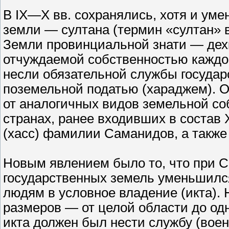
В IX—X вв. сохранялись, хотя и ум
земли — султана (термин «султан» в
Земли провинциальной знати — дехка
отчуждаемой собственностью каждо
несли обязательной службы государ
поземельной податью (хараджем). О
от аналогичных видов земельной со
странах, ранее входивших в состав
(хасс) фамилии Саманидов, а также
Новым явлением было то, что при С
государственных земель уменьшился
людям в условное владение (икта).
размеров — от целой области до одн
икта должен был нести службу (воен