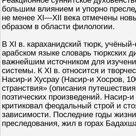
Реакционное суннитское духовенств
большим влиянием и упорно пресле
не менее XI—XII века отмечены но
образом в области филологии.
В XI в. караханидский тюрк, учёны
арабском языке словарь тюркских ди
важнейшим источником для изучени
системы. К XI в. относится и творч
Насир-и Хусрау (Насир-и Хосров, 1
странствия» (описания путешествия
поэтических произведений. Насир-и
критиковал феодальный строй и сто
зависимости. Последние годы жизни
преследования, жил в горах Бадахш