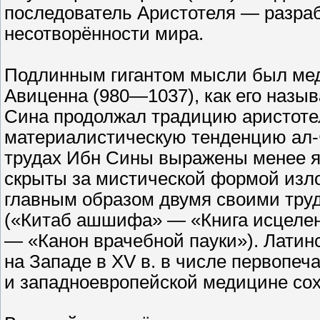
последователь Аристотеля — разраб
несотворённости мира.
Подлинным гигантом мысли был мед
Авиценна (980—1037), как его назы
Сина продолжал традицию аристотел
материалистическую тенденцию ал-
трудах Ибн Сины выражены менее яс
скрыты за мистической формой изл
главным образом двумя своими тру
(«Китаб ашшифа» — «Книга исцелен
— «Канон врачебной пауки»). Латин
на Западе в XV в. в числе первопеч
и западноевропейской медицине сохр