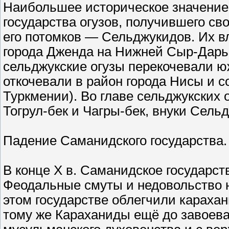
Наибольшее историческое значение
государства огузов, получившего св
его потомков — Сельджукидов. Их в
города Дженда на Нижней Сыр-Дарь
сельджукские огузы перекочевали южн
откочевали в район города Нисы и 
Туркмении). Во главе сельджукских 
Тогрул-бек и Чагры-бек, внуки Сельд
Падение Саманидского государства.
В конце X в. Саманидское государс
Феодальные смуты и недовольство 
этом государстве облегчили караха
тому же Караханиды ещё до завоев