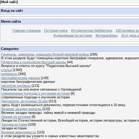
[
Мой сайт
]
Вход на сайт
Меню сайта
Главная страница
Гостевая книга
Историческая библиотека
100 великих в
Аудиолекции по истории
Фотоальбомы
Этот день 
Categories
Генералы, адмиралы, маршалы Второй мировой войны
[295]
В этом разделе будут помещены короткие биографии генералов, адмиралов, маршал
Педагогика и психология Высшей школы
[44]
Вопросы и ответы по курсу "Педагогика Высшей школы"
статьи
[1360]
рефераты
[390]
биографические данные
[149]
короткие биографические данные
писатели-орловцы
[123]
Писатели так или иначе связанные с Орловщиной
современные подходы к изучению истории
[6]
современные подходы к изучению истории
Документы, источники 20 век
[313]
здесь будут размещаться документы, первоисточники относящиеся к 20 веку.
Великие загадки природы
[120]
Великие загадки природы: тайны живой и неживой природы
Лекции по истории
[6]
Лекции по Отечественной истории, Всеобщей истории, истории литературы, истории 
Загадки истории
[109]
загадки истории
Великие авантюристы
[115]
в этом разделе вы узнаете о самых известных авантюристах