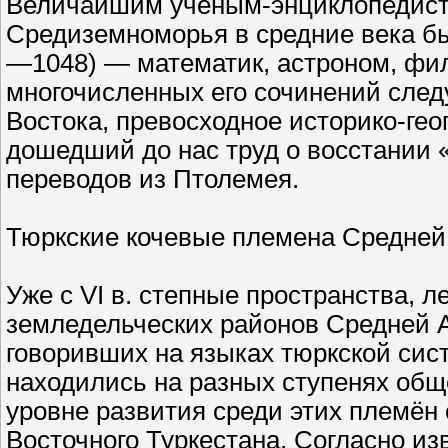
Величайшим учёным-энциклопедисто
Средиземноморья в средние века бы
—1048) — математик, астроном, фило
многочисленных его сочинений следу
Востока, превосходное историко-ге
дошедший до нас труд о восстании «
переводов из Птолемея.
Тюркские кочевые племена Средней 
Уже с VI в. степные пространства, л
земледельческих районов Средней 
говоривших на языках тюркской сис
находились на разных ступенях общ
уровне развития среди этих племён
Восточного Туркестана. Согласно из