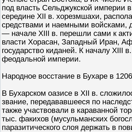
под власть Сельджукской империи в 
середине XII в. хорезмшахи, расп
средствами и наемными войсками, до
— начале XIII в. перешли сами к а
власти Хорасан, Западный Иран, Аф
государство киданей. К началу XIII 
феодальной империи.
Народное восстание в Бухаре в 1206
В Бухарском оазисе в XII в. сложило
звание, передававшееся по наследс
также участвовали в караванной тор
тыс. факихов (мусульманских богосл
паразитического слоя держать в по