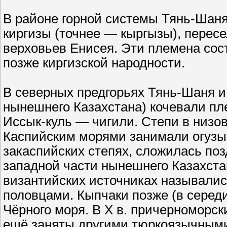
В районе горной системы Тянь-Шаня
киргизы (точнее — кыргызы), перес
верховьев Енисея. Эти племена со
позже киргизской народности.
В северных предгорьях Тянь-Шаня и
нынешнего Казахстана) кочевали пле
Иссык-куль — чигили. Степи в низо
Каспийским морями занимали огузы,
закаспийских степях, сложилась поз
западной части нынешнего Казахстан
византийских источниках называлис
половцами. Кыпчаки позже (в середин
Чёрного моря. В X в. причерноморск
ещё заняты другими тюркоязычными 