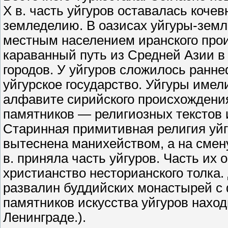
X в. часть уйгуров оставалась коче
земледелию. В оазисах уйгуры-зем
местным населением иранского прои
караванный путь из Средней Азии в
городов. У уйгуров сложилось ранн
уйгурское государство. Уйгуры име
алфавите сирийского происхождени
памятников — религиозных текстов 
Старинная примитивная религия уйг
вытеснена манихейством, а на смен
в. приняла часть уйгуров. Часть их 
христианство несторианского толка.
развалин буддийских монастырей с
памятников искусства уйгуров нахо
Ленинграде.).