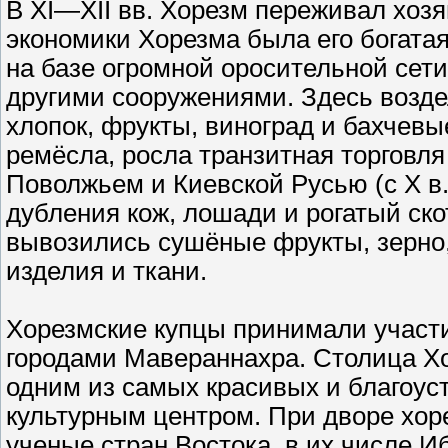
В XI—XII вв. Хорезм переживал хоз
экономики Хорезма была его богата
на базе огромной оросительной сет
другими сооружениями. Здесь возде
хлопок, фрукты, виноград и бахчевы
ремёсла, росла транзитная торговля
Поволжьем и Киевской Русью (с X в.)
дубления кож, лошади и рогатый ско
вывозились сушёные фрукты, зерно,
изделия и ткани.
Хорезмские купцы принимали участи
городами Мавераннахра. Столица Хор
одним из самых красивых и благоус
культурным центром. При дворе хо
ученые стран Востока, в их числе И