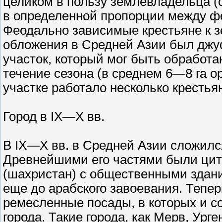
целиком в пользу землевладельца (с
в определенной пропорции между фе
Феодально зависимые крестьяне к 
обложения в Средней Азии был джуфт
участок, который мог быть обработ
течение сезона (в среднем 6—8 га 
участке работало несколько крестья
Город в IX—X вв.
В IX—X вв. в Средней Азии сложилс
Древнейшими его частями были цит
(шахристан) с общественными здани
еще до арабского завоевания. Теперь
ремесленные посады, в которых и с
города. Такие города, как Мерв, Ург