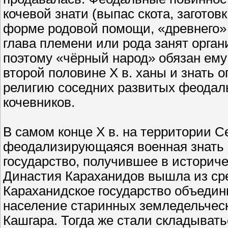
кочевой знати (выпас скота, заготов
форме родовой помощи, «древнего» 
глава племени или рода занят орган
поэтому «чёрный народ» обязан ему
второй половине X в. ханы и знать о
религию соседних развитых феодал
кочевников.
В самом конце X в. на территории С
феодализирующаяся военная знать 
государство, получившее в историче
Династия Караханидов вышла из сре
Караханидское государство объедини
население старинных земледельческ
Кашгара. Тогда же стали складывать