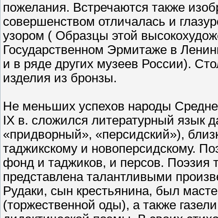
пожелания. Встречаются также изо
совершенством отличалась и глазур
узором ( Образцы этой высокохудож
Государственном Эрмитаже в Ленинг
и в ряде других музеев России). С
изделия из бронзы.
Не меньших успехов народы Средней
IX в. сложился литературный язык 
«придворный», «персидский»), бли
таджикскому и новоперсидскому. По
фонд и таджиков, и персов. Поэзия 
представлена талантливыми произве
Рудаки, сын крестьянина, был маст
(торжественной оды), а также газели