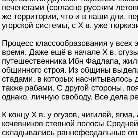
печенегами (согласно русским лето
же территории, что и в наши дни, п
угорской системы, с X в. уже тюрки
Процесс классообразования у всех э
время. Даже ещё в начале X в. огузы
путешественника Ибн Фадлапа, жили
общинного строя. Из общины выдел
стадами, в которых насчитывалось д
также рабами. С другой стороны, п
однако, личную свободу. Все дела р
К концу Х в. у огузов, чигилей, ягма
кочевников степной полосы Средней
складывались раннефеодальные от