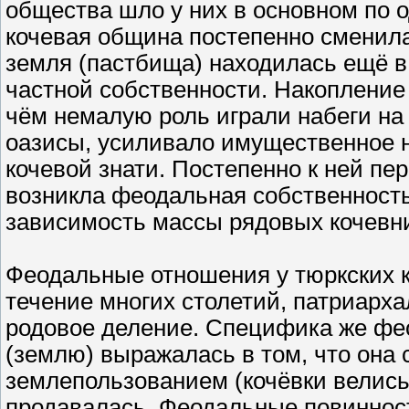
общества шло у них в основном по 
кочевая община постепенно сменила
земля (пастбища) находилась ещё в
частной собственности. Накопление 
чём немалую роль играли набеги на
оазисы, усиливало имущественное 
кочевой знати. Постепенно к ней п
возникла феодальная собственност
зависимость массы рядовых кочевни
Феодальные отношения у тюркских к
течение многих столетий, патриарх
родовое деление. Специфика же фе
(землю) выражалась в том, что она
землепользованием (кочёвки велись
продавалась. Феодальные повиннос