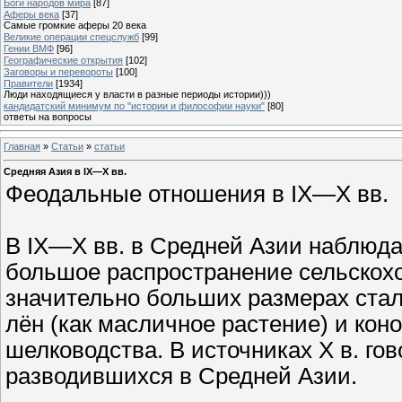
Боги народов мира
[87]
Аферы века
[37]
Самые громкие аферы 20 века
Великие операции спецслужб
[99]
Гении ВМФ
[96]
Географические открытия
[102]
Заговоры и перевороты
[100]
Правители
[1934]
Люди находящиеся у власти в разные периоды истории)))
кандидатский минимум по "истории и философии науки"
[80]
ответы на вопросы
Главная
»
Статьи
»
статьи
Средняя Азия в IX—X вв.
Феодальные отношения в IX—X вв.
В IX—X вв. в Средней Азии наблюда
большое распространение сельскохо
значительно больших размерах стал
лён (как масличное растение) и кон
шелководства. В источниках X в. гов
разводившихся в Средней Азии.