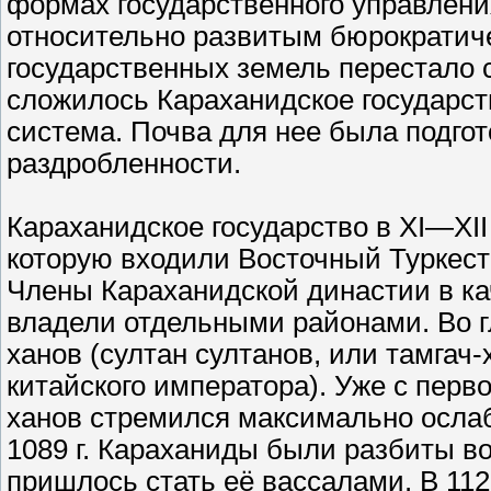
формах государственного управления
относительно развитым бюрократич
государственных земель перестало 
сложилось Караханидское государств
система. Почва для нее была подго
раздробленности.
Караханидское государство в XI—XII
которую входили Восточный Туркест
Члены Караханидской династии в ка
владели отдельными районами. Во г
ханов (султан султанов, или тамгач
китайского императора). Уже с перв
ханов стремился максимально ослаб
1089 г. Караханиды были разбиты в
пришлось стать её вассалами. В 112