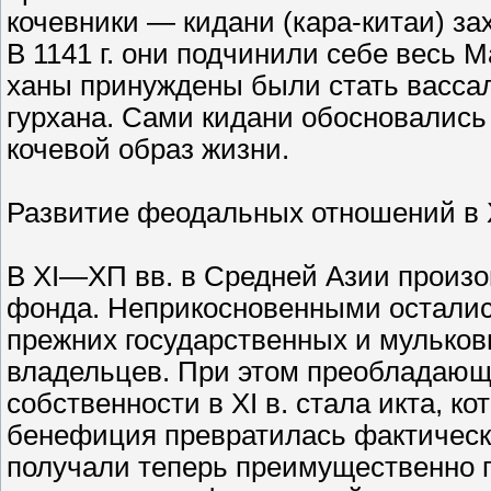
кочевники — кидани (кара-китаи) з
В 1141 г. они подчинили себе весь 
ханы принуждены были стать васса
гурхана. Сами кидани обосновались
кочевой образ жизни.
Развитие феодальных отношений в X
В XI—ХП вв. в Средней Азии произ
фонда. Неприкосновенными осталис
прежних государственных и мульков
владельцев. При этом преобладаю
собственности в XI в. стала икта, ко
бенефиция превратилась фактически
получали теперь преимущественно п