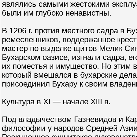
являлись самыми жестокими эксплу
были им глубоко ненавистны.
В 1206 г. против местного садра в 
ремесленников, поддержанное крест
мастер по выделке щитов Мелик Син
Бухарском оазисе, изгнали садра, е
их поместья и имущество. Но этим
который вмешался в бухарские дела,
присоединил Бухару к своим владен
Культура в XI — начале XIII в.
Под владычеством Газневидов и Кар
философии у народов Средней Азии 