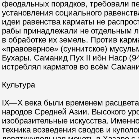
феодальных порядков, требовали п
установления социального равенств
идеи равенства карматы не распрос
рабы принадлежали не отдельным л
в обработке их земель. Против карм
«правоверное» (суннитское) мусуль
Бухары. Саманид Пух II ибн Наср (
истреблял карматов во всём Самани
Культура
IX—X века были временем расцвета
народов Средней Азии. Высокого уро
изобразительные искусства. Именно
техника возведения сводов и куполо
девятикупольная мечеть в Хазаре с 