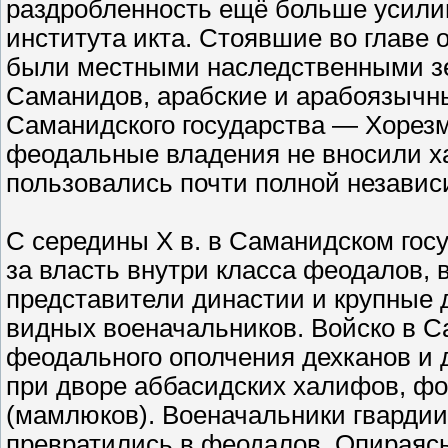
раздробленность ещё больше усилив
института икта. Стоявшие во главе
были местными наследственными з
Саманидов, арабские и арабоязычные
Саманидского государства — Хорезм
феодальные владения не вносили х
пользовались почти полной независ
С середины X в. в Саманидском гос
за власть внутри класса феодалов, 
представители династии и крупные д
видных военачальников. Войско в С
феодального ополчения дехканов и д
при дворе аббасидских халифов, ф
(мамлюков). Военачальники гвардии
превратились в феодалов. Опираясь