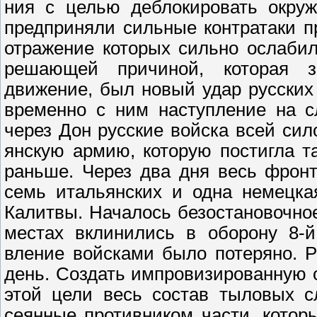
ния с целью деблокировать окруж
предприняли сильные контратаки пр
отражение которых сильно ослабил
решающей причиной, которая з
движение, был новый удар русских
временно с ним наступление на с
через Дон русские войска всей сил
янскую армию, которую постигла т
раньше. Через два дня весь фрон
семь итальянских и одна немецка
Калитвы. Началось безостановочное
местах вклинились в оборону 8-й
вление войсками было потеряно. 
день. Создать импровизированную 
этой цели весь состав тыловых с
сеянные противником части, котор