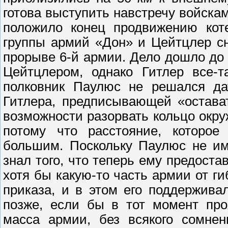
готова выступить навстречу войскам
положило конец продвижению коте
группы армий «Дон» и Цейтцлер сн
прорыве 6-й армии. Дело дошло до 
Цейтцлером, однако Гитлер все-т
полковник Паулюс не решался да
Гитлера, предписывающей «остава
возможности разорвать кольцо окру
потому что расстояние, которое
большим. Поскольку Паулюс не им
знал того, что теперь ему предост
хотя бы какую-то часть армии от ги
приказа, и в этом его поддержива
позже, если бы в тот момент про
масса армии, без всякого сомн