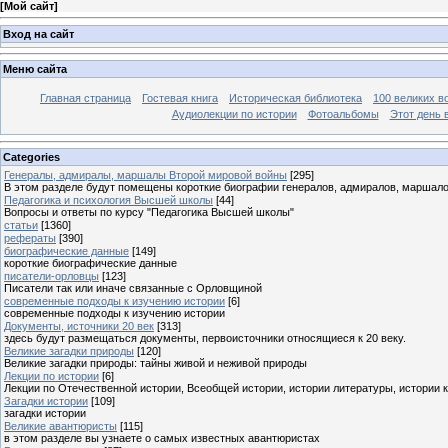
[
Мой сайт
]
Вход на сайт
Меню сайта
Главная страница
Гостевая книга
Историческая библиотека
100 великих в
Аудиолекции по истории
Фотоальбомы
Этот день 
Categories
Генералы, адмиралы, маршалы Второй мировой войны
[295]
В этом разделе будут помещены короткие биографии генералов, адмиралов, маршал
Педагогика и психология Высшей школы
[44]
Вопросы и ответы по курсу "Педагогика Высшей школы"
статьи
[1360]
рефераты
[390]
биографические данные
[149]
короткие биографические данные
писатели-орловцы
[123]
Писатели так или иначе связанные с Орловщиной
современные подходы к изучению истории
[6]
современные подходы к изучению истории
Документы, источники 20 век
[313]
здесь будут размещаться документы, первоисточники относящиеся к 20 веку.
Великие загадки природы
[120]
Великие загадки природы: тайны живой и неживой природы
Лекции по истории
[6]
Лекции по Отечественной истории, Всеобщей истории, истории литературы, истории 
Загадки истории
[109]
загадки истории
Великие авантюристы
[115]
в этом разделе вы узнаете о самых известных авантюристах