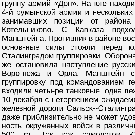
группу армий «Дон». На юге находи
4-й румынской армии и нескольких
занимавших позиции от района
Котельниково. С Кавказа подх
Манштейна. Противник в районе вос
основ-ные силы стояли перед ю
Сталинградом группировки. Оборона
же остановила наступление русск
Воро-нежа и Орла, Манштейн с
группировку под командованием ге
входили четы-ре танковые, одна пе
10 декабря с нетерпением ожидаем
железной дороги Сальск--Сталингр
даже приблизительно не может удо
ность окруженных войск в различ
500
т.
Так как самолетов Ю-