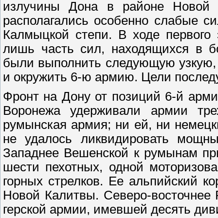
излучины Дона в районе Новой К
располагались особенно слабые си
Калмыцкой степи. В ходе первого 
лишь часть сил, находящихся в б
были выполнить следующую узкую, 
и окружить 6-ю армию. Цели послед
Фронт на Дону от позиций 6-й арм
Воронежа удерживали армии трех
румынская армия; ни ей, ни немец
не удалось ликвидировать мощны
Западнее Вешенской к румынам пр
шести пехотных, одной моторизов
горных стрелков. Ее альпийский к
Новой Калитвы. Северо-восточнее 
герской армии, имевшей десять див