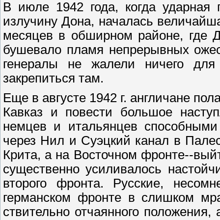
В июле 1942 года, когда ударная
излучину Дона, началась величайш
месяцев в обширном районе, где Д
бушевало пламя непрерывных ожес
генералы не жалели ничего для
закрепиться там.
Еще в августе 1942 г. англичане пол
Кавказ и повести большое наступ
немцев и итальянцев способными
через Нил и Суэцкий канал в Палес
Крита, а на Восточном фронте--вый
существенно усиливалось настойч
второго фронта. Русские, несомн
германском фронте в слишком мра
ствительно отчаянного положения,