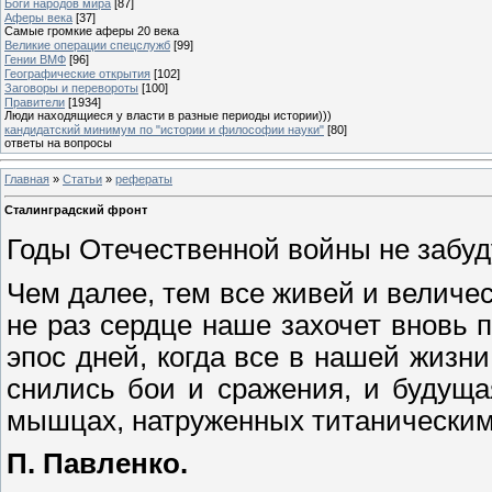
Боги народов мира
[87]
Аферы века
[37]
Самые громкие аферы 20 века
Великие операции спецслужб
[99]
Гении ВМФ
[96]
Географические открытия
[102]
Заговоры и перевороты
[100]
Правители
[1934]
Люди находящиеся у власти в разные периоды истории)))
кандидатский минимум по "истории и философии науки"
[80]
ответы на вопросы
Главная
»
Статьи
»
рефераты
Сталинградский фронт
Годы Отечественной войны не забуду
Чем далее, тем все живей и величе
не раз сердце наше захочет вновь 
эпос дней, когда все в нашей жизни
снились бои и сражения, и будущ
мышцах, натруженных титаническим
П. Павленко.