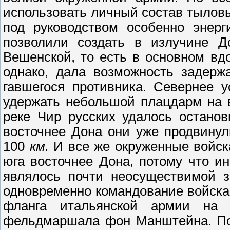
использовать личный состав тылов
под руководством особенно энер
позволили создать в излучине 
Вешенской, то есть в основном вдо
однако, дала возможность задерж
гавшегося противника. Севернее 
удержать небольшой плацдарм на в
реке Чир русских удалось останов
восточнее Дона они уже продвину
100
км.
И все же окруженные войск
юга восточнее Дона, потому что и
являлось почти неосуществимой з
одновременно командование войска
фланга итальянской армии на
фельдмаршала фон Манштейна. По