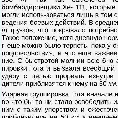
бомбардировщики Хе- 111, которые
могли исполь-зоваться лишь в том с
ведения боевых действий. В средне
т
гру-зов, что покрывало потребно
Такое положение, хотя дневную нор
г, еще можно было терпеть, пока у
продовольствия, и что еще важнее
ние. С быстротой молнии всю 6-ю 
пировки Гота и вызвала всеобщий 
удару с целью прорвать изнутри 
дители приблизятся к нему на 30
км.
Ударная группировка Гота вначале 
во что бы то ни стало освободить 
ним с таким упорством и ожесточе
приблизились на 50
км к
внешнему