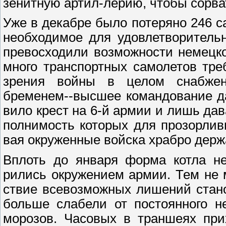
зенитную артил-лерию, чтобы сорват
Уже в декабре было потеряно 246 са
необходимое для удовлетворительн
превосходили возможности немецко
много транспортных самолетов тре
зрения войны в целом снабже
бременем--высшее командование д
вило крест на 6-й армии и лишь да
полнимость которых для прозорли
вая окруженные войска храбро держ
Вплоть до января форма котла не
рились окружением армии. Тем не 
ствие всевозможных лишений стан
больше слабели от постоянного н
морозов. Часовых в траншеях при