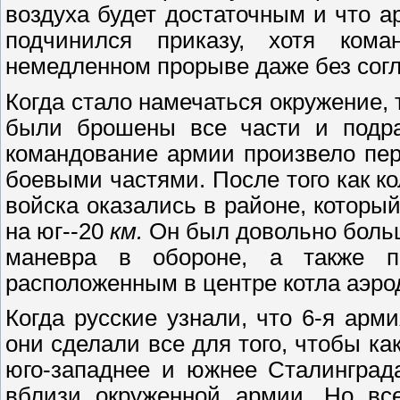
воздуха будет достаточным и что а
подчинился приказу, хотя кома
немедленном прорыве даже без согл
Когда стало намечаться окружение, 
были брошены все части и подра
командование армии произвело пер
боевыми частями. После того как к
войска оказались в районе, которы
на юг--20
км.
Он был довольно больш
маневра в обороне, а также по
расположенным в центре котла аэр
Когда русские узнали, что 6-я арм
они сделали все для того, чтобы к
юго-западнее и южнее Сталинград
вблизи окруженной армии. Но все