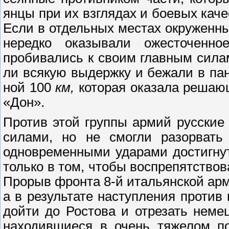
янцы при их взглядах и боевых каче
Если в отдельных местах окруженн
нередко оказывали ожесточенно
пробивались к своим главным силам
ли всякую выдержку и бежали в па
ной 100
км,
которая оказала решаю
«Дон».
Против этой группы армий русские
силами, но не смогли разорвать
одновременными ударами достигнут
только в том, чтобы воспрепятство
Прорыв фронта 8-й итальянской арм
а в результате наступления проти
дойти до Ростова и отрезать неме
находившиеся в очень тяжелом по