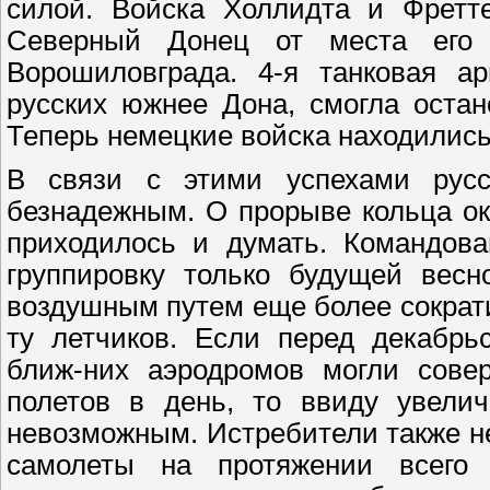
силой. Войска Холлидта и Фретт
Северный Донец от места его
Ворошиловграда. 4-я танковая а
русских южнее Дона, смогла остан
Теперь немецкие войска находилис
В связи с этими успехами русс
безнадежным. О прорыве кольца ок
приходилось и думать. Командова
группировку только будущей весн
воздушным путем еще более сократ
ту летчиков. Если перед декабрь
ближ-них аэродромов могли совер
полетов в день, то ввиду увелич
невозможным. Истребители также н
самолеты на протяжении всего 