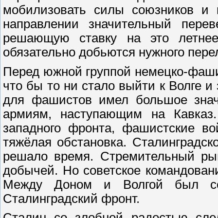
мобилизовать силы союзников и 
направлении значительный перев
решающую ставку на это летнее 
обязательно добьются нужного пере
Перед южной группой немецко-фаши
что бы то ни стало выйти к Волге и
для фашистов имел большое значе
армиям, наступающим на Кавказ.
западного фронта, фашистские во
тяжёлая обстановка. Сталинградск
решало время. Стремительный рыв
добычей. Но советское командован
Между Доном и Волгой был со
Сталинградский фронт.
Сталин со злобной радостью сле