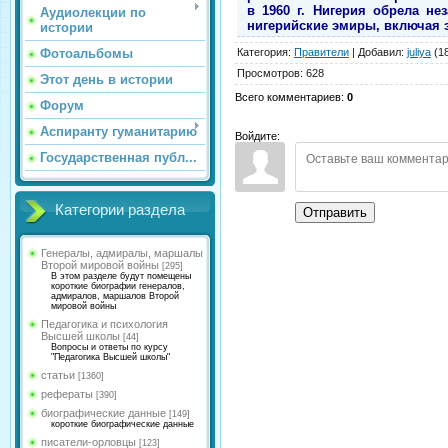
в 1960 г. Нигерия обрела не
Аудиолекции по
нигерийские эмиры, включая 
истории
Категория
:
Правители
|
Добавил
:
juliya
(18
Фотоальбомы
Просмотров
:
628
Этот день в истории
Всего комментариев
:
0
Форум
Аспиранту гуманитарию
Войдите:
Государственная публ...
Категории раздела
Отправить
Генералы, адмиралы, маршалы
Второй мировой войны
[295]
В этом разделе будут помещены
короткие биографии генералов,
адмиралов, маршалов Второй
мировой войны
Педагогика и психология
Высшей школы
[44]
Вопросы и ответы по курсу
"Педагогика Высшей школы"
статьи
[1360]
рефераты
[390]
биографические данные
[149]
короткие биографические данные
писатели-орловцы
[123]