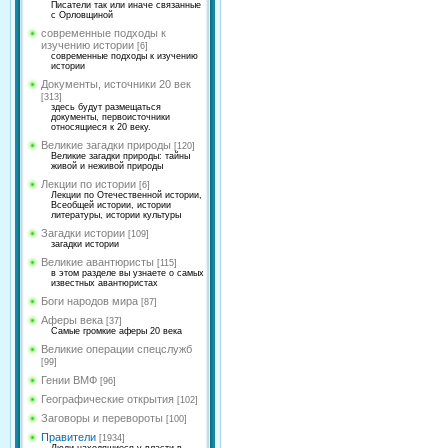
Писатели так или иначе связанные
с Орловщиной
современные подходы к
изучению истории
[6]
современные подходы к изучению
истории
Документы, источники 20 век
[313]
здесь будут размещаться
документы, первоисточники
относящиеся к 20 веку.
Великие загадки природы
[120]
Великие загадки природы: тайны
живой и неживой природы
Лекции по истории
[6]
Лекции по Отечественной истории,
Всеобщей истории, истории
литературы, истории культуры
Загадки истории
[109]
загадки истории
Великие авантюристы
[115]
в этом разделе вы узнаете о самых
известных авантюристах
Боги народов мира
[87]
Аферы века
[37]
Самые громкие аферы 20 века
Великие операции спецслужб
[99]
Гении ВМФ
[96]
Географические открытия
[102]
Заговоры и перевороты
[100]
Правители
[1934]