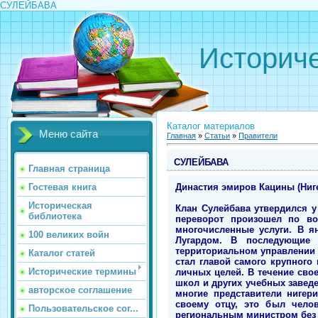
СУЛЕЙБАВА
Историче
Каталог материалов
Меню сайта
Главная
»
Статьи
»
Правители
СУЛЕЙБАВА
Главная страница
Династия эмиров Кацины (Нигер
Гостевая книга
Историческая
Клан Сулейбава утвердился у 
библиотека
переворот произошел по во
многочисленные услуги. В я
100 великих войн
Лугардом. В последующие
территориальном управлении (
Каталог статей
стал главой самого крупного
Исторические термины
личных целей. В течение сво
школ и других учебных завед
авторское соглашение
многие представители нигер
своему отцу, это был чело
Пользовательское сог...
региональным министром без 