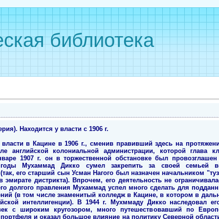
ская библиотека
ия). Находится у власти с 1906 г.
власти в Кацине в 1906 г., сменив правивший здесь на протяжени
ле английской колониальной администрации, которой глава к
нваре 1907 г. он в торжественной обстановке был провозглаше
 годы Мухаммад Дикко сумел закрепить за своей семьей в
так, его старший сын Усман Нагого был назначен начальником "ту
 в эмирате дистрикта). Впрочем, его деятельность не ограничивал
его долгого правления Мухаммад успел много сделать для поддан
ений (в том числе знаменитый колледж в Кацине, в котором в дал
ийской интеллигенции). В 1944 г. Мухммаду Дикко наследовал ег
век с широким кругозором, много путешествовавший по Европ
портфеля и оказал большое влияние на политику Северной области