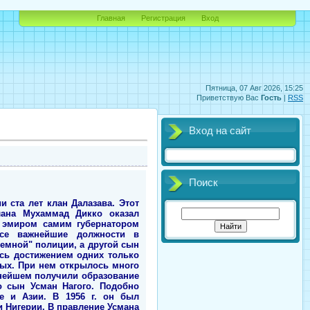
Главная
Регистрация
Вход
Пятница, 07 Авг 2026, 15:25
Приветствую Вас
Гость
|
RSS
Вход на сайт
Поиск
и ста лет клан Далазава. Этот
лана Мухаммад Дикко оказал
н эмиром самим губернатором
се важнейшие должности в
земной" полиции, а другой сын
ась достижением одних только
ных. При нем открылось много
ьнейшем получили образование
о сын Усман Нагого. Подобно
е и Азии. В 1956 г. он был
 Нигерии. В правление Усмана