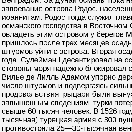
Белградом. За Дунай османы пока н
завоевание острова Родос, населен
иоаннитам. Родос тогда служил гла
османского господства в Восточном
овладеть этим островом у берегов М
пришлось после трех месяцев осады 
штурмов уйти с острова. Вторая оса
года. Сулейман I десантировал на ос
стороны моря надежно блокировал с
Вилье де Лилль Адамом упорно держ
число штурмов и подвергаясь силь
продовольствия, рыцари были выну
завышенным сведениям, турки потер
свыше 60 тысяч человек. В 1526 год
тысячная) турецкая армия с 300 пуш
противостояла 25—30-тысячная венг