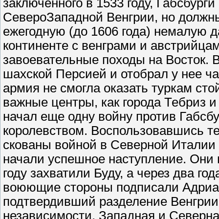
заключенного в 1533 году, Габсбург
СевероЗападной Венгрии, но должны
ежегодную (до 1606 года) немалую 
континенте с венграми и австрийца
завоевательные походы на Восток. В
шахской Персией и отобрал у нее ч
армия не смогла оказать туркам сто
важные центры, как города Тебриз и
начал еще одну войну против Габсбу
королевством. Воспользовавшись т
скованы войной в Северной Италии 
начали успешное наступление. Они 
году захватили Буду, а через два год
воюющие стороны подписали Адриа
подтвердивший разделение Венгрии 
независимости. Западная и Северна