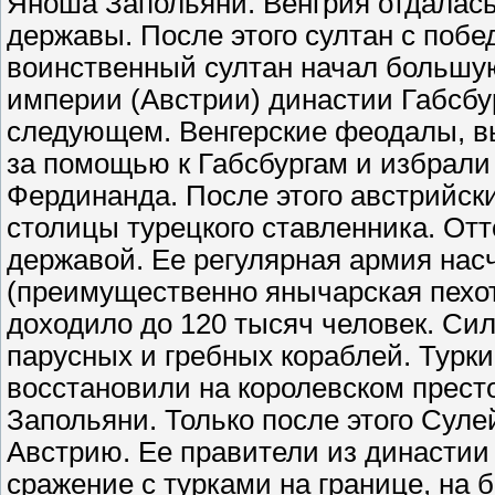
Яноша Запольяни. Венгрия отдалась
державы. После этого султан с побе
воинственный султан начал большу
империи (Австрии) династии Габсбу
следующем. Венгерские феодалы, в
за помощью к Габсбургам и избрали 
Фердинанда. После этого австрийски
столицы турецкого ставленника. От
державой. Ее регулярная армия нас
(преимущественно янычарская пехот
доходило до 120 тысяч человек. Си
парусных и гребных кораблей. Турки
восстановили на королевском прест
Запольяни. Только после этого Суле
Австрию. Ее правители из династии
сражение с турками на границе, на б