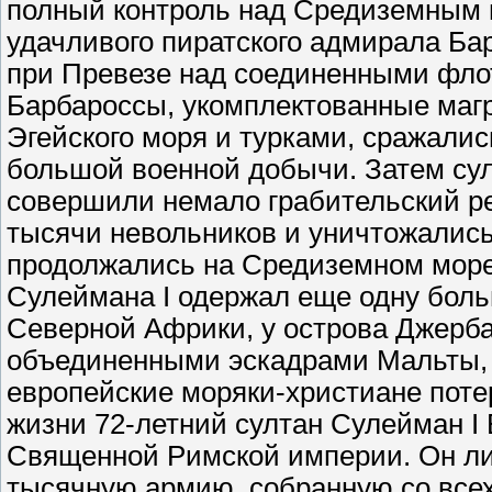
полный контроль над Средиземным м
удачливого пиратского адмирала Ба
при Превезе над соединенными фло
Барбароссы, укомплектованные магр
Эгейского моря и турками, сражалис
большой военной добычи. Затем су
совершили немало грабительский р
тысячи невольников и уничтожались
продолжались на Средиземном море 
Сулеймана I одержал еще одну бол
Северной Африки, у острова Джерба
объединенными эскадрами Мальты, В
европейские моряки-христиане поте
жизни 72-летний султан Сулейман I
Священной Римской империи. Он лич
тысячную армию, собранную со всех