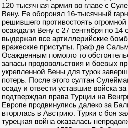
120-тысячная армия во главе с Сул
Вену. Ее оборонял 16-тысячный гар
решившего противостоять огромной 
осаждали Вену с 27 сентября по 14 
выдержал все артиллерийские бомб
вражеские приступы. Граф де Саль
Осажденным помогло то обстоятельс
запасы продовольствия и боевых п
укрепленной Вены для турок заверш
потерь. После этого султан Сулейма
осаду и отвести уставшие войска з
подтверждал права Турции на Венг
Европе продвинулись далеко за Балк
вторглась в Австрию. Турки с боя за
турецкая война оказалась непродол