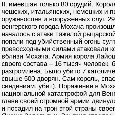
II, имевшая только 80 орудий. Корол
чешских, итальянских, немецких и 
оруженосцев и вооруженных слуг. 29
венгерского города Мохача произо
началось с атаки тяжелой рыцарской
попали под убийственный огонь султ
превосходными силами атаковали 
вблизи Мохача. Армия короля Лайош
своего состава – 16 тысяч человек,
разгромлена. Было убито 7 католиче
свыше 500 дворян. Сам король, спас
сведениям, убит). Поражение в Мох
национальной катастрофой для Венг
главе своей огромной армии двинулс
и посадил на трон этой страны свое