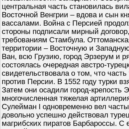
центральная часть становилась ви
Восточной Венгрии – вдова и сын к
вассалами. Война с Персией продол
стороны подписали мирный договор
требованиям Стамбула. Оттоманска
территории – Восточную и Западную
Ван, всю Грузию, город Эрзерум и р
состоялась очередная австро-турец
свидетельствовала о том, что часть
против Персии. В 1552 году турки в
Затем они осадили город-крепость Э
многочисленная тяжелая артиллерия.
Сулейман I одновременно вел част
довольно успешно действовал туре
магрибских пиратов Барбароссы. С 