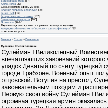
Боги народов мира
[87]
Аферы века
[37]
Самые громкие аферы 20 века
Великие операции спецслужб
[99]
Гении ВМФ
[96]
Географические открытия
[102]
Заговоры и перевороты
[100]
Правители
[1934]
Люди находящиеся у власти в разные периоды истории)))
кандидатский минимум по "истории и философии науки"
[80]
ответы на вопросы
Главная
»
Статьи
»
Правители
Сулейман I Великолепный
Сулейман I Великолепный Воинствен
впечатляющих завоеваний которого 
упадок Девятый по счету турецкий су
городе Трабзоне. Военный опыт полу
отцовской. Вступив на престол, Суле
завоевательным походам и расшире
Первую свою войну Сулейман I Вели
огромная турецкая армия оказалась 