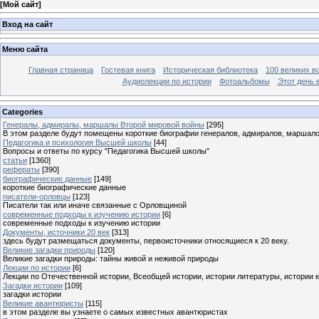
[
Мой сайт
]
Вход на сайт
Меню сайта
Главная страница
Гостевая книга
Историческая библиотека
100 великих в
Аудиолекции по истории
Фотоальбомы
Этот день 
Categories
Генералы, адмиралы, маршалы Второй мировой войны
[295]
В этом разделе будут помещены короткие биографии генералов, адмиралов, маршал
Педагогика и психология Высшей школы
[44]
Вопросы и ответы по курсу "Педагогика Высшей школы"
статьи
[1360]
рефераты
[390]
биографические данные
[149]
короткие биографические данные
писатели-орловцы
[123]
Писатели так или иначе связанные с Орловщиной
современные подходы к изучению истории
[6]
современные подходы к изучению истории
Документы, источники 20 век
[313]
здесь будут размещаться документы, первоисточники относящиеся к 20 веку.
Великие загадки природы
[120]
Великие загадки природы: тайны живой и неживой природы
Лекции по истории
[6]
Лекции по Отечественной истории, Всеобщей истории, истории литературы, истории 
Загадки истории
[109]
загадки истории
Великие авантюристы
[115]
в этом разделе вы узнаете о самых известных авантюристах