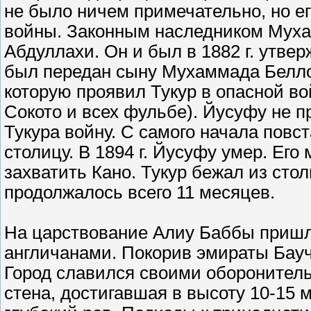
не было ничем примечательно, но е
войны. Законным наследником Муха
Абдуллахи. Он и был в 1882 г. утве
был передан сыну Мухаммада Белло,
которую проявил Тукур в опасной во
Сокото и всех фульбе). Йусуфу не п
Тукура войну. С самого начала повс
столицу. В 1894 г. Йусуфу умер. Его
захватить Кано. Тукур бежал из сто
продолжалось всего 11 месяцев.
На царствование Алиу Баббы пришл
англичанами. Покорив эмираты Баучи
Город славился своими оборонител
стена, достигавшая в высоту 10-15 м