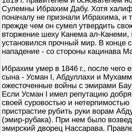
1819 г. правителем и основателем н
Сулемны Ибрахим Дабу. Хотя халиф 
поначалу не признали Ибрахима, и 
прежде чем он сумел утвердить свою
вторжение шеху Канема ал-Канеми, 
установился прочный мир. В конце 
нападение - со стороны кацинава М
Ибрахим умер в 1846 г., после чего 
сына - Усман I, Абдуллахи и Мухамм
ожесточенные войны с эмирами Бауч
Если Усман I имел репутацию добряк
своей суровостью и нетерпимостью к
пристрастие рубить руки ворам Абд
(эмир-рубака). При нем было возве
эмирский дворец Нассарава. Правл