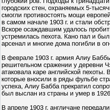
глубокий ров. Подходы к тринадцат
городских стен, охраняемых 5-тысяч
смогли противостоять мощи европей
в самом начале 1903 г. и стали обс
Вскоре осаждавшим удалось пробить
устремилась пехота. Кано пал и был
арсенал и многие дома погибли в ог
В феврале 1903 г. армия Алиу Бабб
решительном сражении у деревни Ч
атаковала каре английской пехоты. 
которые вносили в ряды фульбе ст
успеха, Алиу Бабба прекратил сопро
был выслан из страны и умер в 1926 
В апреле 1903 г. англичане передал