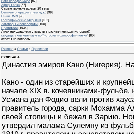
Боги народов мира
[87]
Аферы века
[37]
Самые громкие аферы 20 века
Великие операции спецслужб
[99]
Гении ВМФ
[96]
Географические открытия
[102]
Заговоры и перевороты
[100]
Правители
[1934]
Люди находящиеся у власти в разные периоды истории)))
кандидатский минимум по "истории и философии науки"
[80]
ответы на вопросы
Главная
»
Статьи
»
Правители
СУЛИБАВА
Династия эмиров Кано (Нигерия). Нах
Кано - один из старейших и крупней
начале XIX в. кочевниками-фульбе, 
Усмана дан Фодио вели против хаус
правитель города, сарки Мохамма Ал
своей столицы и бежал в Зарию. Н
утвердил малама Сулемну из фульбс