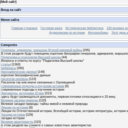
[
Мой сайт
]
Вход на сайт
Меню сайта
Главная страница
Гостевая книга
Историческая библиотека
100 великих в
Аудиолекции по истории
Фотоальбомы
Этот день 
Categories
Генералы, адмиралы, маршалы Второй мировой войны
[295]
В этом разделе будут помещены короткие биографии генералов, адмиралов, маршал
Педагогика и психология Высшей школы
[44]
Вопросы и ответы по курсу "Педагогика Высшей школы"
статьи
[1360]
рефераты
[390]
биографические данные
[149]
короткие биографические данные
писатели-орловцы
[123]
Писатели так или иначе связанные с Орловщиной
современные подходы к изучению истории
[6]
современные подходы к изучению истории
Документы, источники 20 век
[313]
здесь будут размещаться документы, первоисточники относящиеся к 20 веку.
Великие загадки природы
[120]
Великие загадки природы: тайны живой и неживой природы
Лекции по истории
[6]
Лекции по Отечественной истории, Всеобщей истории, истории литературы, истории 
Загадки истории
[109]
загадки истории
Великие авантюристы
[115]
в этом разделе вы узнаете о самых известных авантюристах