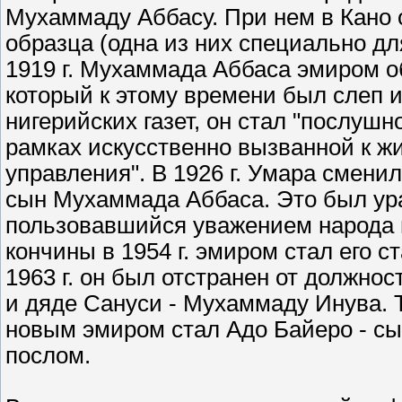
Мухаммаду Аббасу. При нем в Кано 
образца (одна из них специально дл
1919 г. Мухаммада Аббаса эмиром об
который к этому времени был слеп и
нигерийских газет, он стал "послуш
рамках искусственно вызванной к ж
управления". В 1926 г. Умара смени
сын Мухаммада Аббаса. Это был ур
пользовавшийся уважением народа и
кончины в 1954 г. эмиром стал его 
1963 г. он был отстранен от должно
и дяде Сануси - Мухаммаду Инува. То
новым эмиром стал Адо Байеро - сы
послом.