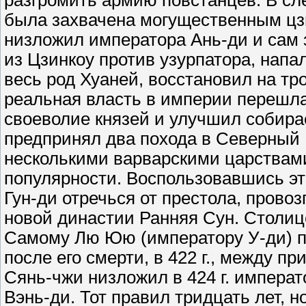
разгромить армию повстанцев. В с
была захвачена могущественным цз
низложил императора Ань-ди и сам з
из Цзинкоу против узурпатора, напа
весь род Хуаней, восстановил на тр
реальная власть в империи перешла
своеволие князей и улучшил собира
предпринял два похода в Северный 
несколькими варварскими царствами)
популярности. Воспользовавшись эт
Гун-ди отречься от престола, прово
новой династии Ранняя Сун. Столиц
Самому Лю Юю (императору У-ди) пр
после его смерти, в 422 г., между 
Сянь-чжи низложил в 424 г. императ
Вэнь-ди. Тот правил тридцать лет, н