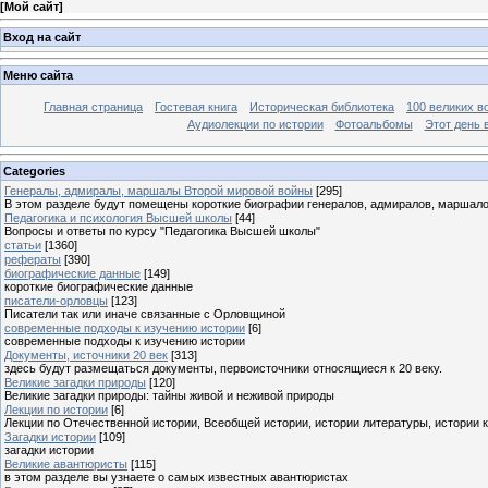
[
Мой сайт
]
Вход на сайт
Меню сайта
Главная страница
Гостевая книга
Историческая библиотека
100 великих в
Аудиолекции по истории
Фотоальбомы
Этот день 
Categories
Генералы, адмиралы, маршалы Второй мировой войны
[295]
В этом разделе будут помещены короткие биографии генералов, адмиралов, маршал
Педагогика и психология Высшей школы
[44]
Вопросы и ответы по курсу "Педагогика Высшей школы"
статьи
[1360]
рефераты
[390]
биографические данные
[149]
короткие биографические данные
писатели-орловцы
[123]
Писатели так или иначе связанные с Орловщиной
современные подходы к изучению истории
[6]
современные подходы к изучению истории
Документы, источники 20 век
[313]
здесь будут размещаться документы, первоисточники относящиеся к 20 веку.
Великие загадки природы
[120]
Великие загадки природы: тайны живой и неживой природы
Лекции по истории
[6]
Лекции по Отечественной истории, Всеобщей истории, истории литературы, истории 
Загадки истории
[109]
загадки истории
Великие авантюристы
[115]
в этом разделе вы узнаете о самых известных авантюристах