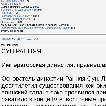
Боги народов мира
[87]
Аферы века
[37]
Самые громкие аферы 20 века
Великие операции спецслужб
[99]
Гении ВМФ
[96]
Географические открытия
[102]
Заговоры и перевороты
[100]
Правители
[1934]
Люди находящиеся у власти в разные периоды истории)))
кандидатский минимум по "истории и философии науки"
[80]
ответы на вопросы
Главная
»
Статьи
»
Правители
СУН РАННЯЯ
СУН РАННЯЯ
Императорская династия, правившая 
Основатель династии Ранняя Сун, 
десятилетия существования южноки
воинский талант ярко проявился при
охватило в конце IV в. восточные п