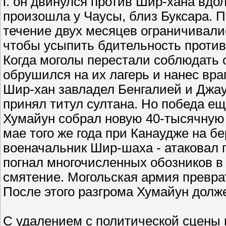
г. он двинулся против Шир-хана вдол
произошла у Чаусы, близ Буксара. П
течение двух месяцев ограничивали
чтобы усыпить бдительность против
Когда моголы перестали соблюдать о
обрушился на их лагерь и нанес вра
Шир-хан завладел Бенгалией и Джаун
принял титул султана. Но победа еще
Хумайун собрал новую 40-тысячную
мае того же года при Канаудже на бе
военачальник Шир-шаха - атаковал п
погнал многочисленных обозников в 
смятение. Могольская армия превра
После этого разгрома Хумайун дол
С удалением с политической сцены 