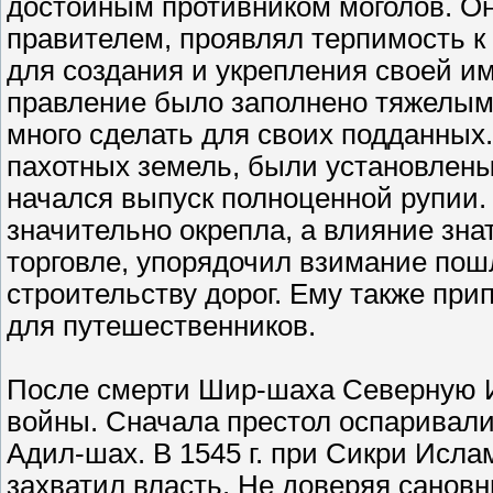
достойным противником моголов. О
правителем, проявлял терпимость к
для создания и укрепления своей им
правление было заполнено тяжелым
много сделать для своих подданных.
пахотных земель, были установлены
начался выпуск полноценной рупии. 
значительно окрепла, а влияние зн
торговле, упорядочил взимание по
строительству дорог. Ему также при
для путешественников.
После смерти Шир-шаха Северную 
войны. Сначала престол оспаривали 
Адил-шах. В 1545 г. при Сикри Исла
захватил власть. Не доверяя сановни