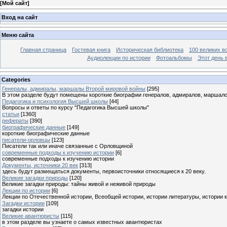
[
Мой сайт
]
Вход на сайт
Меню сайта
Главная страница
Гостевая книга
Историческая библиотека
100 великих в
Аудиолекции по истории
Фотоальбомы
Этот день 
Categories
Генералы, адмиралы, маршалы Второй мировой войны
[295]
В этом разделе будут помещены короткие биографии генералов, адмиралов, маршал
Педагогика и психология Высшей школы
[44]
Вопросы и ответы по курсу "Педагогика Высшей школы"
статьи
[1360]
рефераты
[390]
биографические данные
[149]
короткие биографические данные
писатели-орловцы
[123]
Писатели так или иначе связанные с Орловщиной
современные подходы к изучению истории
[6]
современные подходы к изучению истории
Документы, источники 20 век
[313]
здесь будут размещаться документы, первоисточники относящиеся к 20 веку.
Великие загадки природы
[120]
Великие загадки природы: тайны живой и неживой природы
Лекции по истории
[6]
Лекции по Отечественной истории, Всеобщей истории, истории литературы, истории 
Загадки истории
[109]
загадки истории
Великие авантюристы
[115]
в этом разделе вы узнаете о самых известных авантюристах