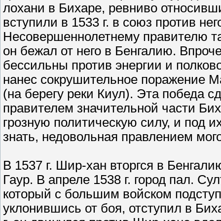
лохани в Бихаре, ревниво относивш
вступили в 1533 г. в союз против не
Несовершеннолетнему правителю та
он бежал от него в Бенгалию. Впроче
бессильны против энергии и полковод
нанес сокрушительное поражение М
(на берегу реки Киул). Эта победа
правителем значительной части Бих
грозную политическую силу, и под и
знать, недовольная правлением мог
В 1537 г. Шир-хан вторгся в Бенгал
Гаур. В апреле 1538 г. город пал. С
который с большим войском подступ
уклонившись от боя, отступил в Бих