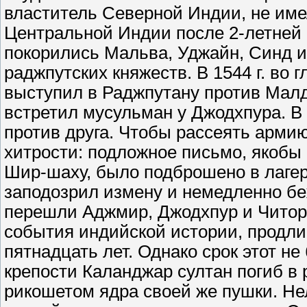
властитель Северной Индии, не име
Центральной Индии после 2-летней о
покорились Мальва, Уджайн, Синд и
раджпутских княжеств. В 1544 г. во
выступил в Раджпутану против Мал
встретил мусульман у Джодхпура. В
против друга. Чтобы рассеять арми
хитрости: подложное письмо, якоб
Шир-шаху, было подброшено в лагер
заподозрил измену и немедленно бе
перешли Аджмир, Джодхпур и Читор.
события индийской истории, продл
пятнадцать лет. Однако срок этот не
крепости Каланджар султан погиб в 
рикошетом ядра своей же пушки. Не