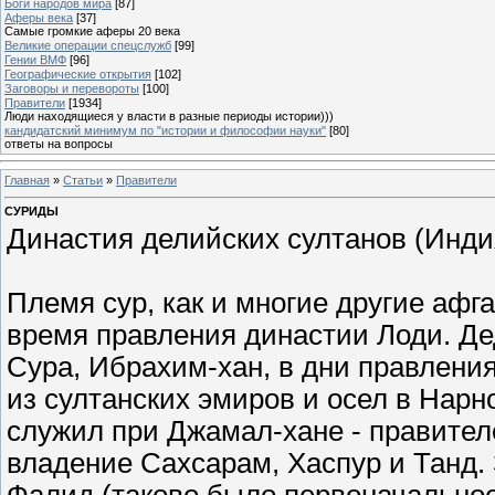
Боги народов мира
[87]
Аферы века
[37]
Самые громкие аферы 20 века
Великие операции спецслужб
[99]
Гении ВМФ
[96]
Географические открытия
[102]
Заговоры и перевороты
[100]
Правители
[1934]
Люди находящиеся у власти в разные периоды истории)))
кандидатский минимум по "истории и философии науки"
[80]
ответы на вопросы
Главная
»
Статьи
»
Правители
СУРИДЫ
Династия делийских султанов (Индия
Племя сур, как и многие другие афг
время правления династии Лоди. Д
Сура, Ибрахим-хан, в дни правлени
из султанских эмиров и осел в Нарн
служил при Джамал-хане - правителе
владение Сахсарам, Хаспур и Танд. З