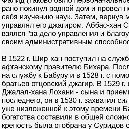
Фалид (таково было первоначальное
рано покинул родной дом и провел н
себя изучению наук. Затем, вернув м
управлял его джагиром. Аббас-хан С
взялся "за дело управления и благо
своим административным способност
В 1522 г. Шир-хан поступил на служ
афганскому правителю Бихара. Пос
на службу к Бабуру и в 1528 г. с по
братьев отцовский джагир. В 1529 г
Джалал-хана Лохани - сына и прием
последнего, он в 1530 г. захватил с
уже низложенной к этому времени Б
богатства составили в общей сложно
крепость была отобрана у Суридов