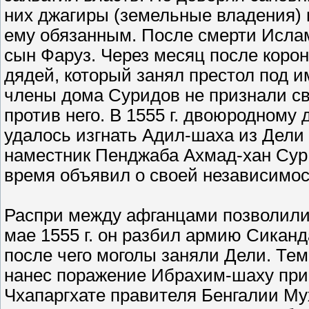
них джагиры (земельные владения)
ему обязанным. После смерти Ислам
сын Фаруз. Через месяц после кор
дядей, который занял престол под 
члены дома Суридов не признали с
против него. В 1555 г. двоюродному 
удалось изгнать Адил-шаха из Дели 
наместник Пенджаба Ахмад-хан Сур
время объявил о своей независимо
Распри между афганцами позволили 
мае 1555 г. он разбил армию Сикан
после чего моголы заняли Дели. Те
нанес поражение Ибрахим-шаху при 
Чхапаргхате правителя Бенгалии Мух