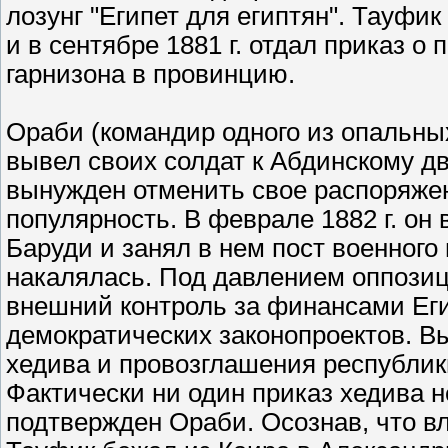
лозунг "Египет для египтян". Тауфи
и в сентябре 1881 г. отдал приказ о
гарнизона в провинцию.
Ораби (командир одного из опальных
вывел своих солдат к Абдинскому д
вынужден отменить свое распоряже
популярность. В феврале 1882 г. он
Баруди и занял в нем пост военного
накалялась. Под давлением оппози
внешний контроль за финансами Еги
демократических законопроектов. В
хедива и провозглашения республик
Фактически ни один приказ хедива н
подтвержден Ораби. Осознав, что вла