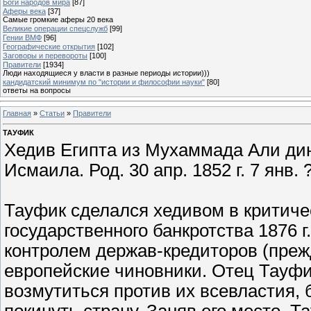
Боги народов мира
[87]
Аферы века
[37]
Самые громкие аферы 20 века
Великие операции спецслужб
[99]
Гении ВМФ
[96]
Географические открытия
[102]
Заговоры и перевороты
[100]
Правители
[1934]
Люди находящиеся у власти в разные периоды истории)))
кандидатский минимум по "истории и философии науки"
[80]
ответы на вопросы
Главная
»
Статьи
»
Правители
ТАУФИК
Хедив Египта из Мухаммада Али дин
Исмаила. Род. 30 апр. 1852 г. 7 янв. ?
Тауфик сделался хедивом в критичес
государственного банкротства 1876 
контролем держав-кредиторов (преж
европейские чиновники. Отец Тауф
возмутиться против их всевластия, 