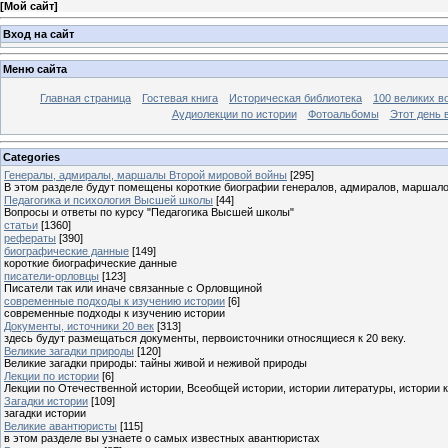
[
Мой сайт
]
Вход на сайт
Меню сайта
Главная страница
Гостевая книга
Историческая библиотека
100 великих в
Аудиолекции по истории
Фотоальбомы
Этот день 
Categories
Генералы, адмиралы, маршалы Второй мировой войны
[295]
В этом разделе будут помещены короткие биографии генералов, адмиралов, маршал
Педагогика и психология Высшей школы
[44]
Вопросы и ответы по курсу "Педагогика Высшей школы"
статьи
[1360]
рефераты
[390]
биографические данные
[149]
короткие биографические данные
писатели-орловцы
[123]
Писатели так или иначе связанные с Орловщиной
современные подходы к изучению истории
[6]
современные подходы к изучению истории
Документы, источники 20 век
[313]
здесь будут размещаться документы, первоисточники относящиеся к 20 веку.
Великие загадки природы
[120]
Великие загадки природы: тайны живой и неживой природы
Лекции по истории
[6]
Лекции по Отечественной истории, Всеобщей истории, истории литературы, истории 
Загадки истории
[109]
загадки истории
Великие авантюристы
[115]
в этом разделе вы узнаете о самых известных авантюристах