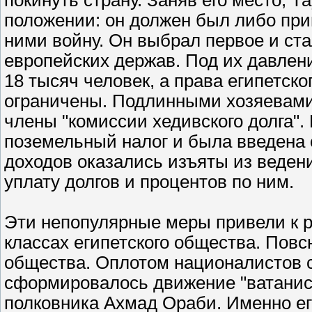
покинуть страну. Заняв его место, 
положении: он должен был либо при
ними войну. Он выбрал первое и ст
европейских держав. Под их давлен
18 тысяч человек, а права египетск
ограничены. Подлинными хозяевами
члены "комиссии хедивского долга". 
поземельный налог и была введена 
доходов оказались изъяты из ведени
уплату долгов и процентов по ним.
Эти непопулярные меры привели к р
классах египетского общества. Пов
общества. Оплотом националистов с
сформировалось движение "ватанист
полковника Ахмад Ораби. Именно е