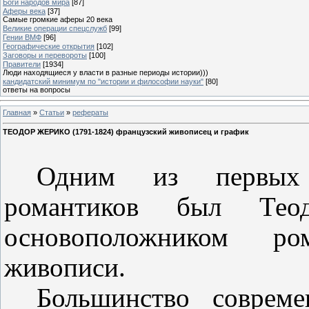
Боги народов мира
[87]
Аферы века
[37]
Самые громкие аферы 20 века
Великие операции спецслужб
[99]
Гении ВМФ
[96]
Географические открытия
[102]
Заговоры и перевороты
[100]
Правители
[1934]
Люди находящиеся у власти в разные периоды истории)))
кандидатский минимум по "истории и философии науки"
[80]
ответы на вопросы
Главная
»
Статьи
»
рефераты
ТЕОДОР ЖЕРИКО (1791-1824) французский живописец и график
Одним из первых 
романтиков был Тео
основоположником ро
живописи.
Большинство соврем