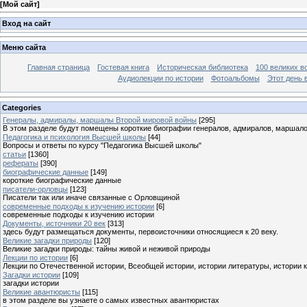
[
Мой сайт
]
Вход на сайт
Меню сайта
Главная страница
Гостевая книга
Историческая библиотека
100 великих в
Аудиолекции по истории
Фотоальбомы
Этот день 
Categories
Генералы, адмиралы, маршалы Второй мировой войны
[295]
В этом разделе будут помещены короткие биографии генералов, адмиралов, маршал
Педагогика и психология Высшей школы
[44]
Вопросы и ответы по курсу "Педагогика Высшей школы"
статьи
[1360]
рефераты
[390]
биографические данные
[149]
короткие биографические данные
писатели-орловцы
[123]
Писатели так или иначе связанные с Орловщиной
современные подходы к изучению истории
[6]
современные подходы к изучению истории
Документы, источники 20 век
[313]
здесь будут размещаться документы, первоисточники относящиеся к 20 веку.
Великие загадки природы
[120]
Великие загадки природы: тайны живой и неживой природы
Лекции по истории
[6]
Лекции по Отечественной истории, Всеобщей истории, истории литературы, истории 
Загадки истории
[109]
загадки истории
Великие авантюристы
[115]
в этом разделе вы узнаете о самых известных авантюристах