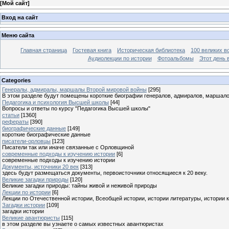
[
Мой сайт
]
Вход на сайт
Меню сайта
Главная страница
Гостевая книга
Историческая библиотека
100 великих в
Аудиолекции по истории
Фотоальбомы
Этот день 
Categories
Генералы, адмиралы, маршалы Второй мировой войны
[295]
В этом разделе будут помещены короткие биографии генералов, адмиралов, маршал
Педагогика и психология Высшей школы
[44]
Вопросы и ответы по курсу "Педагогика Высшей школы"
статьи
[1360]
рефераты
[390]
биографические данные
[149]
короткие биографические данные
писатели-орловцы
[123]
Писатели так или иначе связанные с Орловщиной
современные подходы к изучению истории
[6]
современные подходы к изучению истории
Документы, источники 20 век
[313]
здесь будут размещаться документы, первоисточники относящиеся к 20 веку.
Великие загадки природы
[120]
Великие загадки природы: тайны живой и неживой природы
Лекции по истории
[6]
Лекции по Отечественной истории, Всеобщей истории, истории литературы, истории 
Загадки истории
[109]
загадки истории
Великие авантюристы
[115]
в этом разделе вы узнаете о самых известных авантюристах