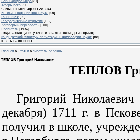
Боги народов мира
[87]
Аферы века
[37]
Самые громкие аферы 20 века
Великие операции спецслужб
[99]
Гении ВМФ
[96]
Географические открытия
[102]
Заговоры и перевороты
[100]
Правители
[1934]
Люди находящиеся у власти в разные периоды истории)))
кандидатский минимум по "истории и философии науки"
[80]
ответы на вопросы
Главная
»
Статьи
»
писатели-орловцы
ТЕПЛОВ Григорий Николаевич
ТЕПЛОВ Гр
Григорий Николаевич 
де­кабря) 1711 г. в Псков
по­лучил в школе, учреж