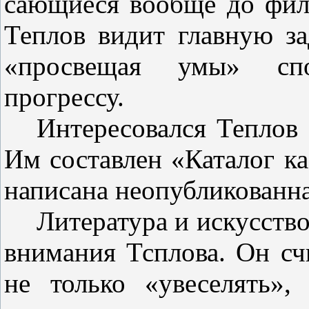
сающиеся вообще до фи
Теплов видит главную з
«просвещая умы» спос
прогрессу.
Интересовался Теплов 
Им со­ставлен «Каталог к
написана не­опубликованн
Литература
и
искусств
вни­мания Тсплова. Он сч
не только «увеселять»