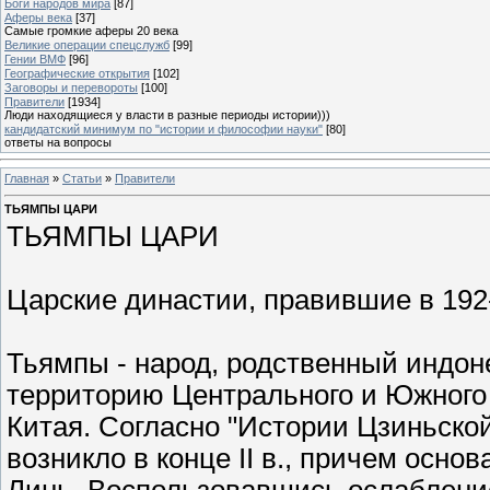
Боги народов мира
[87]
Аферы века
[37]
Самые громкие аферы 20 века
Великие операции спецслужб
[99]
Гении ВМФ
[96]
Географические открытия
[102]
Заговоры и перевороты
[100]
Правители
[1934]
Люди находящиеся у власти в разные периоды истории)))
кандидатский минимум по "истории и философии науки"
[80]
ответы на вопросы
Главная
»
Статьи
»
Правители
ТЬЯМПЫ ЦАРИ
ТЬЯМПЫ ЦАРИ
Царские династии, правившие в 192-
Тьямпы - народ, родственный индон
территорию Центрального и Южного
Китая. Согласно "Истории Цзиньской
возникло в конце II в., причем осн