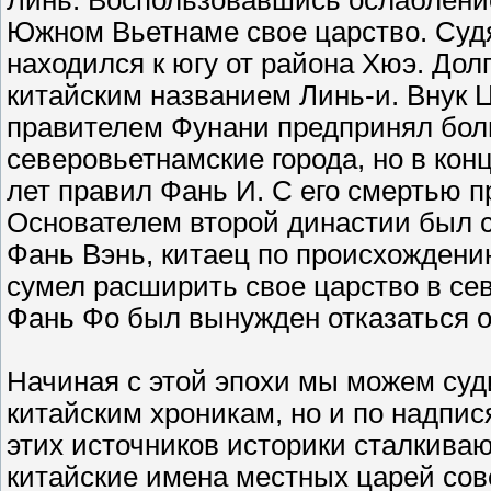
Линь. Воспользовавшись ослаблением
Южном Вьетнаме свое царство. Судя
находился к югу от района Хюэ. Дол
китайским названием Линь-и. Внук Ц
правителем Фунани предпринял боль
северовьетнамские города, но в конц
лет правил Фань И. С его смертью п
Основателем второй династии был 
Фань Вэнь, китаец по происхождени
сумел расширить свое царство в се
Фань Фо был вынужден отказаться о
Начиная с этой эпохи мы можем суд
китайским хроникам, но и по надпи
этих источников историки сталкива
китайские имена местных царей сов