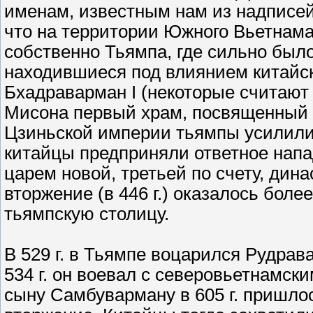
именам, известным нам из надписей
что на территории Южного Вьетнама 
собственно Тьямпа, где сильно было
находившиеся под влиянием китайс
Бхадраварман I (некоторые считают
Мисона первый храм, посвященный
Цзиньской империи тьямпы усилили с
китайцы предприняли ответное напа
царем новой, третьей по счету, ди
вторжение (в 446 г.) оказалось бол
тьямпскую столицу.
В 529 г. в Тьямпе воцарился Рудрава
534 г. он воевал с северовьетнамски
сыну Самбуварману в 605 г. пришло