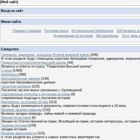
[
Мой сайт
]
Вход на сайт
Меню сайта
Главная страница
Гостевая книга
Историческая библиотека
100 великих в
Аудиолекции по истории
Фотоальбомы
Этот день 
Categories
Генералы, адмиралы, маршалы Второй мировой войны
[295]
В этом разделе будут помещены короткие биографии генералов, адмиралов, маршал
Педагогика и психология Высшей школы
[44]
Вопросы и ответы по курсу "Педагогика Высшей школы"
статьи
[1360]
рефераты
[390]
биографические данные
[149]
короткие биографические данные
писатели-орловцы
[123]
Писатели так или иначе связанные с Орловщиной
современные подходы к изучению истории
[6]
современные подходы к изучению истории
Документы, источники 20 век
[313]
здесь будут размещаться документы, первоисточники относящиеся к 20 веку.
Великие загадки природы
[120]
Великие загадки природы: тайны живой и неживой природы
Лекции по истории
[6]
Лекции по Отечественной истории, Всеобщей истории, истории литературы, истории 
Загадки истории
[109]
загадки истории
Великие авантюристы
[115]
в этом разделе вы узнаете о самых известных авантюристах