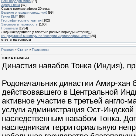
Боги народов мира
[87]
Аферы века
[37]
Самые громкие аферы 20 века
Великие операции спецслужб
[99]
Гении ВМФ
[96]
Географические открытия
[102]
Заговоры и перевороты
[100]
Правители
[1934]
Люди находящиеся у власти в разные периоды истории)))
кандидатский минимум по "истории и философии науки"
[80]
ответы на вопросы
Главная
»
Статьи
»
Правители
ТОНКА НАВАБЫ
Династия навабов Тонка (Индия), пр
Родоначальник династии Амир-хан б
действовавшего в Центральной Инди
активное участие в третьей англо-ма
услуги администрация Ост-Индской
наследственным навабом Тонка. Дого
наследникам территориальную непр