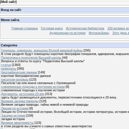
[
Мой сайт
]
Вход на сайт
Меню сайта
Главная страница
Гостевая книга
Историческая библиотека
100 великих в
Аудиолекции по истории
Фотоальбомы
Этот день 
Categories
Генералы, адмиралы, маршалы Второй мировой войны
[295]
В этом разделе будут помещены короткие биографии генералов, адмиралов, маршал
Педагогика и психология Высшей школы
[44]
Вопросы и ответы по курсу "Педагогика Высшей школы"
статьи
[1360]
рефераты
[390]
биографические данные
[149]
короткие биографические данные
писатели-орловцы
[123]
Писатели так или иначе связанные с Орловщиной
современные подходы к изучению истории
[6]
современные подходы к изучению истории
Документы, источники 20 век
[313]
здесь будут размещаться документы, первоисточники относящиеся к 20 веку.
Великие загадки природы
[120]
Великие загадки природы: тайны живой и неживой природы
Лекции по истории
[6]
Лекции по Отечественной истории, Всеобщей истории, истории литературы, истории 
Загадки истории
[109]
загадки истории
Великие авантюристы
[115]
в этом разделе вы узнаете о самых известных авантюристах