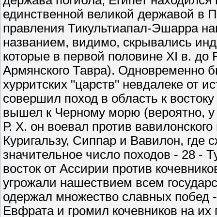
держава погибла, Египет находился 
единственной великой державой в П
правления Тикультиапал-Эшарра на
названием, видимо, скрывались ин
которые в первой половине XI в. до 
Армянского Тавра). Одновременно б
хурритских "царств" невдалеке от и
совершил поход в область к востоку
вышел к Черному морю (вероятно, у н
Р. Х. он воевал против вавилонског
Куригальзу, Сиппар и Вавилон, где 
значительное число походов - 28 - 
восток от Ассирии против кочевников-
угрожали нашествием всем государс
одержал множество славных побед -
Евфрата и громил кочевников на их