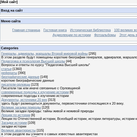
[
Мой сайт
]
Вход на сайт
Меню сайта
Главная страница
Гостевая книга
Историческая библиотека
100 великих в
Аудиолекции по истории
Фотоальбомы
Этот день 
Categories
Генералы, адмиралы, маршалы Второй мировой войны
[295]
В этом разделе будут помещены короткие биографии генералов, адмиралов, маршал
Педагогика и психология Высшей школы
[44]
Вопросы и ответы по курсу "Педагогика Высшей школы"
статьи
[1360]
рефераты
[390]
биографические данные
[149]
короткие биографические данные
писатели-орловцы
[123]
Писатели так или иначе связанные с Орловщиной
современные подходы к изучению истории
[6]
современные подходы к изучению истории
Документы, источники 20 век
[313]
здесь будут размещаться документы, первоисточники относящиеся к 20 веку.
Великие загадки природы
[120]
Великие загадки природы: тайны живой и неживой природы
Лекции по истории
[6]
Лекции по Отечественной истории, Всеобщей истории, истории литературы, истории 
Загадки истории
[109]
загадки истории
Великие авантюристы
[115]
в этом разделе вы узнаете о самых известных авантюристах