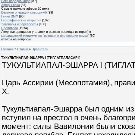
Боги народов мира
[87]
Аферы века
[37]
Самые громкие аферы 20 века
Великие операции спецслужб
[99]
Гении ВМФ
[96]
Географические открытия
[102]
Заговоры и перевороты
[100]
Правители
[1934]
Люди находящиеся у власти в разные периоды истории)))
кандидатский минимум по "истории и философии науки"
[80]
ответы на вопросы
Главная
»
Статьи
»
Правители
ТУКУЛЬТИАПАЛ-ЭШАРРА I (ТИГЛАТПАЛАСАР I)
ТУКУЛЬТИАПАЛ-ЭШАРРА I (ТИГЛАТ
Царь Ассирии (Месопотамия), правивши
Х.
Тукультиапал-Эшарра был одним из
вступил на престол в очень благоп
момент: силы Вавилонии были сков