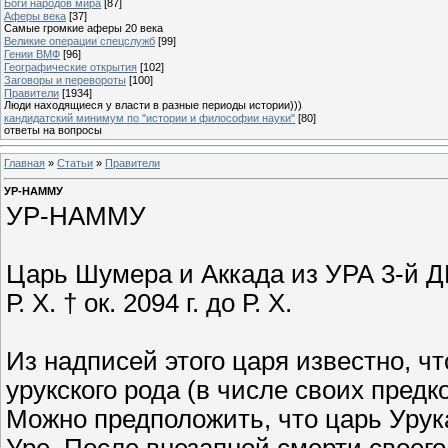
Боги народов мира
[87]
Аферы века
[37]
Самые громкие аферы 20 века
Великие операции спецслужб
[99]
Гении ВМФ
[96]
Географические открытия
[102]
Заговоры и перевороты
[100]
Правители
[1934]
Люди находящиеся у власти в разные периоды истории)))
кандидатский минимум по "истории и философии науки"
[80]
ответы на вопросы
Главная
»
Статьи
»
Правители
УР-НАММУ
УР-НАММУ
Царь Шумера и Аккада из УРА 3-й Д
Р. Х. † ок. 2094 г. до Р. Х.
Из надписей этого царя известно, ч
урукского рода (в числе своих пред
Можно предположить, что царь Урук