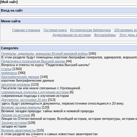
[
Мой сайт
]
Вход на сайт
Меню сайта
Главная страница
Гостевая книга
Историческая библиотека
100 великих в
Аудиолекции по истории
Фотоальбомы
Этот день 
Categories
Генералы, адмиралы, маршалы Второй мировой войны
[295]
В этом разделе будут помещены короткие биографии генералов, адмиралов, маршал
Педагогика и психология Высшей школы
[44]
Вопросы и ответы по курсу "Педагогика Высшей школы"
статьи
[1360]
рефераты
[390]
биографические данные
[149]
короткие биографические данные
писатели-орловцы
[123]
Писатели так или иначе связанные с Орловщиной
современные подходы к изучению истории
[6]
современные подходы к изучению истории
Документы, источники 20 век
[313]
здесь будут размещаться документы, первоисточники относящиеся к 20 веку.
Великие загадки природы
[120]
Великие загадки природы: тайны живой и неживой природы
Лекции по истории
[6]
Лекции по Отечественной истории, Всеобщей истории, истории литературы, истории 
Загадки истории
[109]
загадки истории
Великие авантюристы
[115]
в этом разделе вы узнаете о самых известных авантюристах