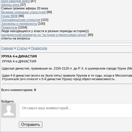
Боги народов мира
[87]
Аферы века
[37]
Самые громкие аферы 20 века
Великие операции спецслужб
[99]
Гении ВМФ
[96]
Географические открытия
[102]
Заговоры и перевороты
[100]
Правители
[1934]
Люди находящиеся у власти в разные периоды истории)))
кандидатский минимум по "истории и философии науки"
[80]
ответы на вопросы
Главная
»
Статьи
»
Правители
УРУКА 4-я ДИНАСТИЯ
УРУКА 4-я ДИНАСТИЯ
Царская династия, правившая ок. 2150-2120 гг. до Р. Х. в шумерском городе Уруке (М
Цари 4-й династии (всего их было пять) правили Уруком в те годы, когда в Месопота
Утухенгаля (его относят к 5-й династии Урука) город обрел независимость.
Всего комментариев
:
0
Войдите:
Отправить