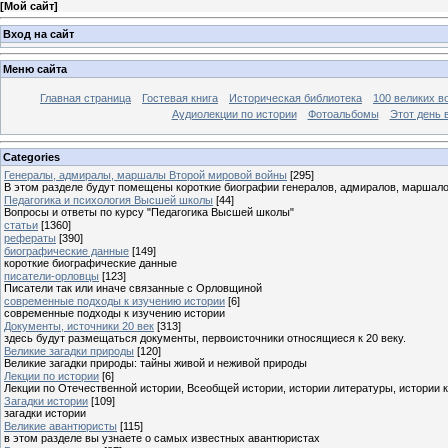
[
Мой сайт
]
Вход на сайт
Меню сайта
Главная страница
Гостевая книга
Историческая библиотека
100 великих в
Аудиолекции по истории
Фотоальбомы
Этот день 
Categories
Генералы, адмиралы, маршалы Второй мировой войны
[295]
В этом разделе будут помещены короткие биографии генералов, адмиралов, маршал
Педагогика и психология Высшей школы
[44]
Вопросы и ответы по курсу "Педагогика Высшей школы"
статьи
[1360]
рефераты
[390]
биографические данные
[149]
короткие биографические данные
писатели-орловцы
[123]
Писатели так или иначе связанные с Орловщиной
современные подходы к изучению истории
[6]
современные подходы к изучению истории
Документы, источники 20 век
[313]
здесь будут размещаться документы, первоисточники относящиеся к 20 веку.
Великие загадки природы
[120]
Великие загадки природы: тайны живой и неживой природы
Лекции по истории
[6]
Лекции по Отечественной истории, Всеобщей истории, истории литературы, истории 
Загадки истории
[109]
загадки истории
Великие авантюристы
[115]
в этом разделе вы узнаете о самых известных авантюристах