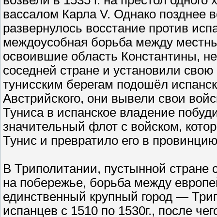
возвели в 1535 г. на престол одного
вассалом Карла V. Однако позднее в
развернулось восстание против испа
междоусобная борьба между местны
освоившие область Константины, не
соседней стране и установили свою в
тунисским берегам подошёл испанск
Австрийского, они вывели свои вой
Туниса в испанское владение побуди
значительный флот с войском, котор
Тунис и превратило его в провинцию
В Триполитании, пустынной стране 
на побережье, борьба между европе
единственный крупный город — Трип
испанцев с 1510 по 1530г., после ч