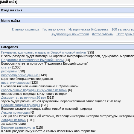
[
Мой сайт
]
Вход на сайт
Меню сайта
Главная страница
Гостевая книга
Историческая библиотека
100 великих в
Аудиолекции по истории
Фотоальбомы
Этот день 
Categories
Генералы, адмиралы, маршалы Второй мировой войны
[295]
В этом разделе будут помещены короткие биографии генералов, адмиралов, маршал
Педагогика и психология Высшей школы
[44]
Вопросы и ответы по курсу "Педагогика Высшей школы"
статьи
[1360]
рефераты
[390]
биографические данные
[149]
короткие биографические данные
писатели-орловцы
[123]
Писатели так или иначе связанные с Орловщиной
современные подходы к изучению истории
[6]
современные подходы к изучению истории
Документы, источники 20 век
[313]
здесь будут размещаться документы, первоисточники относящиеся к 20 веку.
Великие загадки природы
[120]
Великие загадки природы: тайны живой и неживой природы
Лекции по истории
[6]
Лекции по Отечественной истории, Всеобщей истории, истории литературы, истории 
Загадки истории
[109]
загадки истории
Великие авантюристы
[115]
в этом разделе вы узнаете о самых известных авантюристах