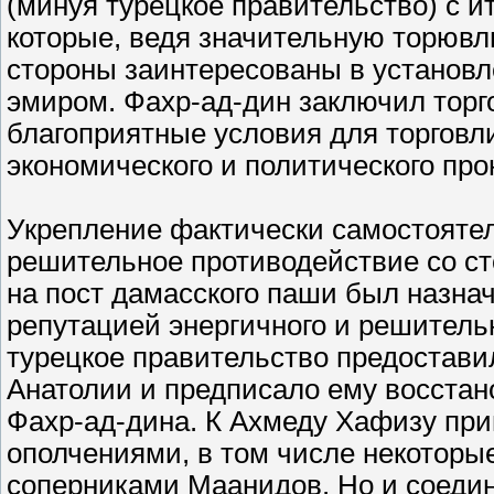
(минуя турецкое правительство) с и
которые, ведя значительную торювл
стороны заинтересованы в установ
эмиром. Фахр-ад-дин заключил торг
благоприятные условия для торговл
экономического и политического пр
Укрепление фактически самостоятел
решительное противодействие со сто
на пост дамасского паши был назна
репутацией энергичного и решитель
турецкое правительство предостав
Анатолии и предписало ему восстан
Фахр-ад-дина. К Ахмеду Хафизу пр
ополчениями, в том числе некотор
соперниками Маанидов. Но и соедин