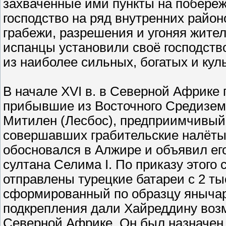
захваченные ими пункты на побереж
господство на ряд внутренних район
грабежи, разрешения и угоняя жител
испанцы установили своё господств
из наиболее сильных, богатых и ку
В начале XVI в. в Северной Африке
прибывшие из Восточного Средизем
Митилен (Лесбос), предприимчивый 
совершавших грабительские налёты
обосновался в Алжире и объявил ег
султана Селима I. По приказу этого
отправлены турецкие батареи с 2 ты
сформированный по образцу янычарс
подкрепления дали Хайреддину воз
Северной Африке. Он был назначен