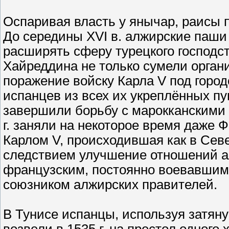
Оспаривая власть у янычар, раисы
До середины XVI в. алжирские паши
расширять сферу турецкого господс
Хайреддина не только сумели орган
поражение войску Карла V под город
испанцев из всех их укреплённых пу
завершили борьбу с марокканскими 
г. заняли на некоторое время даже 
Карлом V, происходившая как в Севе
следствием улучшение отношений а
французским, постоянно воевавшим 
союзником алжирских правителей.
В Тунисе испанцы, используя затя