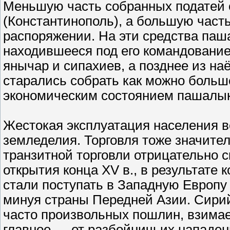
Меньшую часть собранных податей о
(Константинополь), а большую част
распоряжении. На эти средства паш
находившееся под его командовани
янычар и сипахиев, а позднее из на
старались собрать как можно больше
экономическим состоянием пашалык
Жестокая эксплуатация населения ве
земледелия. Торговля тоже значите
транзитной торговли отрицательно с
открытия конца XV в., в результате
стали поступать в Западную Европу
минуя страны Передней Азии. Сирий
часто произвольных пошлин, взима
главное — от разбойничьих нападен