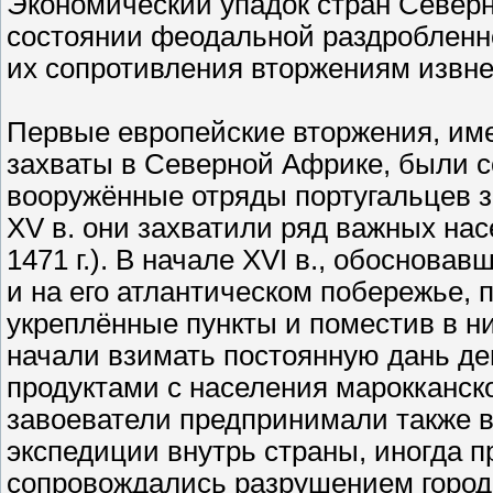
Экономический упадок стран Северн
состоянии феодальной раздробленн
их сопротивления вторжениям извне
Первые европейские вторжения, им
захваты в Северной Африке, были со
вооружённые отряды португальцев за
XV в. они захватили ряд важных нас
1471 г.). В начале XVI в., обоснова
и на его атлантическом побережье, 
укреплённые пункты и поместив в ни
начали взимать постоянную дань д
продуктами с населения марокканск
завоеватели предпринимали также в
экспедиции внутрь страны, иногда 
сопровождались разрушением городо