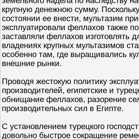
земельного надела по наследству н
крупную денежною сумму. Поскольку
состоянии ее внести, мультазим пр
эксплуатировали феллахов также п
заставляли феллахов изготовлять дл
владениях крупных мультазимов ста
особенно там, где выращивались ку
внешние рынки.
Проводя жестокую политику эксплу
производителей, египетские и тур
обнищание феллахов, разорение сел
производительных сил в Египте.
С установлением турецкого господс
довольно быстрое сокращение реме