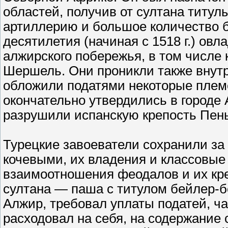
областей, получив от султана титул
артиллерию и большое количество б
десятилетия (начиная с 1518 г.) ов
алжирского побережья, в том числе
Шершель. Они проникли также внутр
обложили податями некоторые племен
окончательно утвердились в городе 
разрушили испанскую крепость Пен
Турецкие завоеватели сохранили за
кочевыми, их владения и классовые
взаимоотношения феодалов и их кре
султана — паша с титулом бейлер-б
Алжир, требовал уплаты податей, ча
расходовал на себя, на содержание 