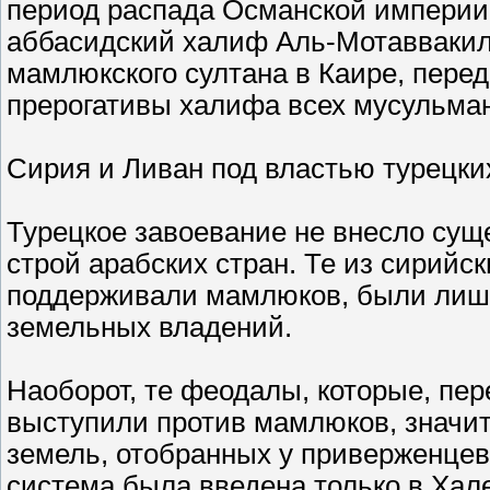
период распада Османской империи,
аббасидский халиф Аль-Мотаввакил
мамлюкского султана в Каире, перед
прерогативы халифа всех мусульман
Сирия и Ливан под властью турецки
Турецкое завоевание не внесло су
строй арабских стран. Те из сирийс
поддерживали мамлюков, были лише
земельных владений.
Наоборот, те феодалы, которые, пер
выступили против мамлюков, значит
земель, отобранных у приверженцев
система была введена только в Хале