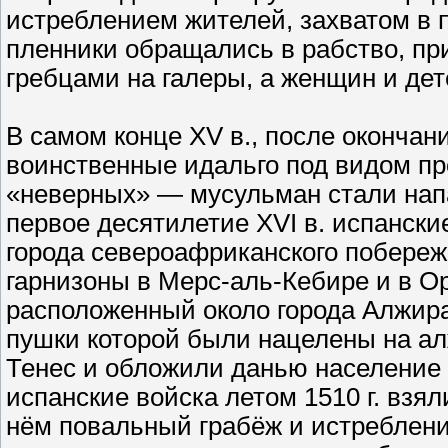
истреблением жителей, захватом в 
пленники обращались в рабство, п
гребцами на галеры, а женщин и де
В самом конце XV в., после окончан
воинственные идальго под видом пр
«неверных» — мусульман стали нап
первое десятилетие XVI в. испанск
города североафриканского побереж
гарнизоны в Мерс-аль-Кебире и в Ор
расположенный около города Алжира
пушки которой были нацелены на ал
Тенес и обложили данью население 
испанские войска летом 1510 г. взя
нём повальный грабёж и истреблени