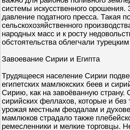
важно для районов поливного земл
системы искусственного орошения. 
давление податного пресса. Такая 
сельскохозяйственного производств
народных масс и к росту недовольст
обстоятельства облегчали турецким
Завоевание Сирии и Египта
Трудящееся население Сирии подвер
египетских мамлюкских беев и сир
Сирию, как на завоёванную страну.
сирийских феллахов, которые и без 
урожая местным феодалам и духове
мамлюков страдало также плебейско
ремесленники и мелкие торговцы. 