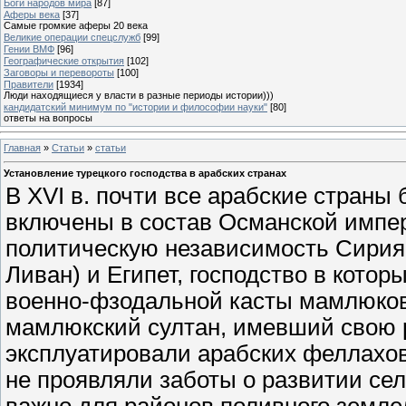
Боги народов мира
[87]
Аферы века
[37]
Самые громкие аферы 20 века
Великие операции спецслужб
[99]
Гении ВМФ
[96]
Географические открытия
[102]
Заговоры и перевороты
[100]
Правители
[1934]
Люди находящиеся у власти в разные периоды истории)))
кандидатский минимум по "истории и философии науки"
[80]
ответы на вопросы
Главная
»
Статьи
»
статьи
Установление турецкого господства в арабских странах
В XVI в. почти все арабские стран
включены в состав Османской импер
политическую независимость Сирия 
Ливан) и Египет, господство в кото
военно-фзодальной касты мамлюков
мамлюкский султан, имевший свою 
эксплуатировали арабских феллахов 
не проявляли заботы о развитии сел