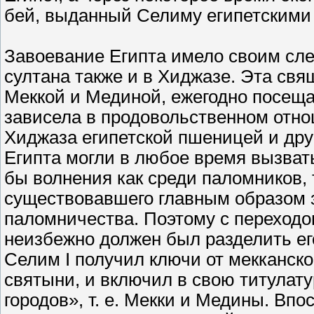
бей, выданный Селиму египетскими
Завоевание Египта имело своим сле
султана также и в Хиджазе. Эта свя
Меккой и Мединой, ежегодно посещ
зависела в продовольственном отно
Хиджаза египетской пшеницей и дру
Египта могли в любое время вызвать
бы волнения как среди паломников, 
существовавшего главным образом з
паломничества. Поэтому с переходом
неизбежно должен был разделить его
Селим I получил ключи от мекканск
святыни, и включил в свою титулату
городов», т. е. Мекки и Медины. Впос