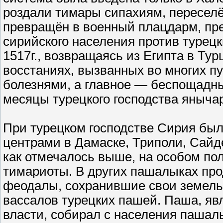
роздали тимары сипахиям, переселё
превращён в военный плацдарм, пр
сирийского населения против турецк
1517г., возвращаясь из Египта в Ту
восстаниях, вызванных во многих п
болезнями, а главное — беспощадн
месяцы турецкого господства яныч
При турецком господстве Сирия был
центрами в Дамаске, Триполи, Сайд
как отмечалось выше, на особом по
тимариоты. В других пашалыках пр
феодалы, сохранившие свои земель
вассалов турецких пашей. Паша, яв
власти, собирал с населения пашал