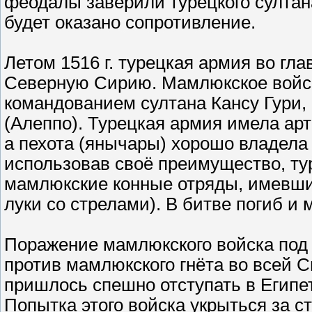
феодалы заверили турецкого султана
будет оказано сопротивление.
Летом 1516 г. турецкая армия во гла
Северную Сирию. Мамлюкское войск
командованием султана Кансу Гури,
(Алеппо). Турецкая армия имела ар
а пехота (янычары) хорошо владел
использовав своё преимущество, ту
мамлюкские конные отряды, имевшие
луки со стрелами). В битве погиб и
Поражение мамлюкского войска под
против мамлюкского гнёта во всей 
пришлось спешно отступать в Египет
Попытка этого войска укрыться за 