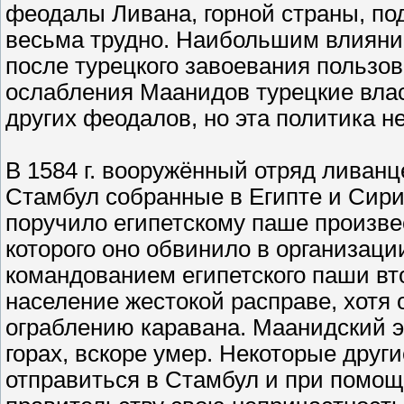
феодалы Ливана, горной страны, по
весьма трудно. Наибольшим влияние
после турецкого завоевания польз
ослабления Маанидов турецкие вла
других феодалов, но эта политика н
В 1584 г. вооружённый отряд ливанц
Стамбул собранные в Египте и Сири
поручило египетскому паше произве
которого оно обвинило в организаци
командованием египетского паши вт
население жестокой расправе, хотя 
ограблению каравана. Маанидский э
горах, вскоре умер. Некоторые дру
отправиться в Стамбул и при помощ