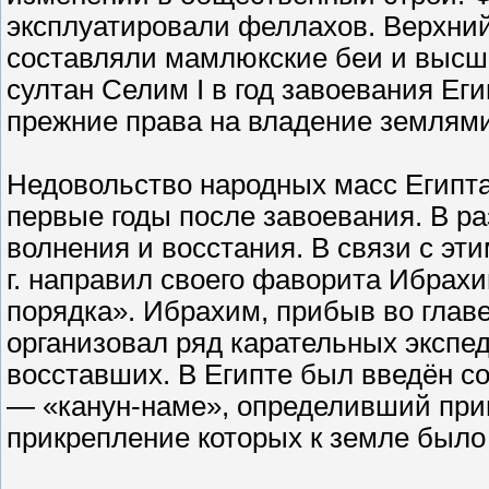
эксплуатировали феллахов. Верхни
составляли мамлюкские беи и высш
султан Селим I в год завоевания Ег
прежние права на владение землями
Недовольство народных масс Египта
первые годы после завоевания. В р
волнения и восстания. В связи с эт
г. направил своего фаворита Ибрах
порядка». Ибрахим, прибыв во главе
организовал ряд карательных экспе
восставших. В Египте был введён с
— «канун-наме», определивший при
прикрепление которых к земле было