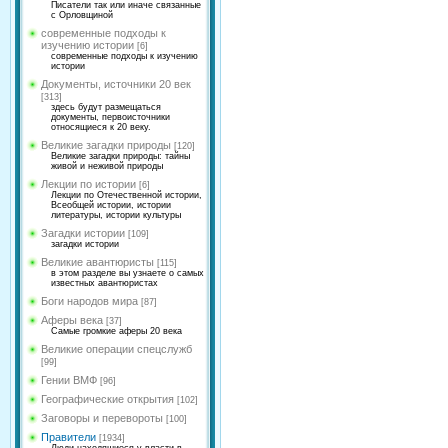
Писатели так или иначе связанные
с Орловщиной
современные подходы к
изучению истории
[6]
современные подходы к изучению
истории
Документы, источники 20 век
[313]
здесь будут размещаться
документы, первоисточники
относящиеся к 20 веку.
Великие загадки природы
[120]
Великие загадки природы: тайны
живой и неживой природы
Лекции по истории
[6]
Лекции по Отечественной истории,
Всеобщей истории, истории
литературы, истории культуры
Загадки истории
[109]
загадки истории
Великие авантюристы
[115]
в этом разделе вы узнаете о самых
известных авантюристах
Боги народов мира
[87]
Аферы века
[37]
Самые громкие аферы 20 века
Великие операции спецслужб
[99]
Гении ВМФ
[96]
Географические открытия
[102]
Заговоры и перевороты
[100]
Правители
[1934]