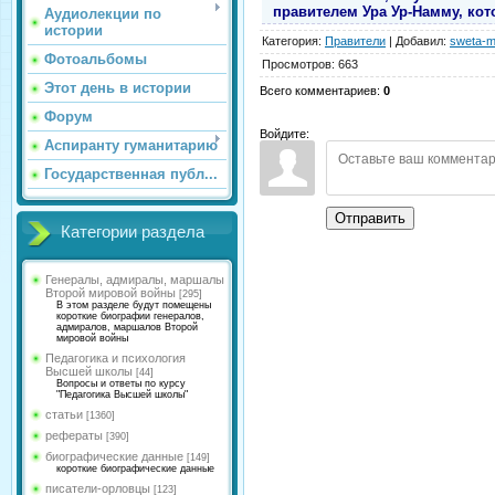
правителем Ура Ур-Намму, кот
Аудиолекции по
истории
Категория
:
Правители
|
Добавил
:
sweta-m
Фотоальбомы
Просмотров
:
663
Этот день в истории
Всего комментариев
:
0
Форум
Войдите:
Аспиранту гуманитарию
Государственная публ...
Отправить
Категории раздела
Генералы, адмиралы, маршалы
Второй мировой войны
[295]
В этом разделе будут помещены
короткие биографии генералов,
адмиралов, маршалов Второй
мировой войны
Педагогика и психология
Высшей школы
[44]
Вопросы и ответы по курсу
"Педагогика Высшей школы"
статьи
[1360]
рефераты
[390]
биографические данные
[149]
короткие биографические данные
писатели-орловцы
[123]