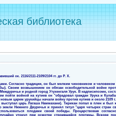
ская библиотека
ивший ок. 2116/2111-2109/2104 гг. до Р. Х.
дами. Согласно традиции, он был мелким чиновником и человеком
бы). Своим возвышением он обязан освободительной войне проти
 Междуречье и родной город Утухенгаля Урук. В надписипоэме, сост
м пойти войной на кутиев он "обрадовал граждан Урука и Кулаба,
 новым царем урукийцы начали войну против кутиев и около 2109 г. 
 выступал царь Лагаша Наммахани). Тирикан попал в плен и был к
 земли Нижнего Двуречья и принял титул "царя четырех стран све
спользоваться плодами своей победы. Процарствовав согласн
случайно утонул при осмотре строившейся плотины. Вскоре по