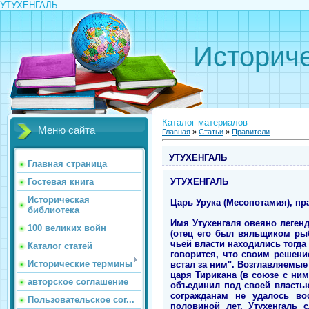
УТУХЕНГАЛЬ
Историче
Каталог материалов
Меню сайта
Главная
»
Статьи
»
Правители
УТУХЕНГАЛЬ
Главная страница
УТУХЕНГАЛЬ
Гостевая книга
Историческая
Царь Урука (Месопотамия), прав
библиотека
Имя Утухенгаля овеяно леген
100 великих войн
(отец его был вяльщиком ры
чьей власти находились тогда
Каталог статей
говорится, что своим решение
Исторические термины
встал за ним". Возглавляемые
царя Тирикана (в союзе с ним
авторское соглашение
объединил под своей властью
согражданам не удалось во
Пользовательское сог...
половиной лет, Утухенгаль 