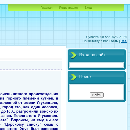
Главная
Регистрация
Вход
Суббота, 08 Авг 2026, 21:56
Приветствую Вас
Гость
|
RSS
Вход на сайт
Поиск
 очень низкого происхождения
в горного племени кутиев, в
авленной от имени Утухенгаля,
 город его, как один человек,
до Р. Х. разгромили войско их
азнен. После этого Утухенгаль
та". Впрочем, ни ему, ни его
о "Царскому списку" семь с
сле этого Урук был завоеван