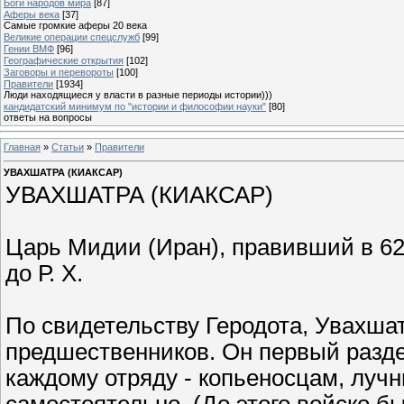
Боги народов мира
[87]
Аферы века
[37]
Самые громкие аферы 20 века
Великие операции спецслужб
[99]
Гении ВМФ
[96]
Географические открытия
[102]
Заговоры и перевороты
[100]
Правители
[1934]
Люди находящиеся у власти в разные периоды истории)))
кандидатский минимум по "истории и философии науки"
[80]
ответы на вопросы
Главная
»
Статьи
»
Правители
УВАХШАТРА (КИАКСАР)
УВАХШАТРА (КИАКСАР)
Царь Мидии (Иран), правивший в 625-
до Р. Х.
По свидетельству Геродота, Увахша
предшественников. Он первый разде
каждому отряду - копьеносцам, лучн