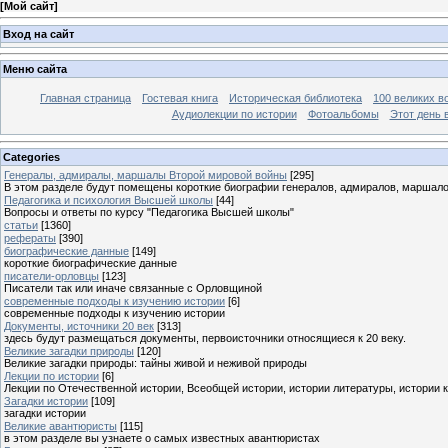
[
Мой сайт
]
Вход на сайт
Меню сайта
Главная страница
Гостевая книга
Историческая библиотека
100 великих в
Аудиолекции по истории
Фотоальбомы
Этот день 
Categories
Генералы, адмиралы, маршалы Второй мировой войны
[295]
В этом разделе будут помещены короткие биографии генералов, адмиралов, маршал
Педагогика и психология Высшей школы
[44]
Вопросы и ответы по курсу "Педагогика Высшей школы"
статьи
[1360]
рефераты
[390]
биографические данные
[149]
короткие биографические данные
писатели-орловцы
[123]
Писатели так или иначе связанные с Орловщиной
современные подходы к изучению истории
[6]
современные подходы к изучению истории
Документы, источники 20 век
[313]
здесь будут размещаться документы, первоисточники относящиеся к 20 веку.
Великие загадки природы
[120]
Великие загадки природы: тайны живой и неживой природы
Лекции по истории
[6]
Лекции по Отечественной истории, Всеобщей истории, истории литературы, истории 
Загадки истории
[109]
загадки истории
Великие авантюристы
[115]
в этом разделе вы узнаете о самых известных авантюристах