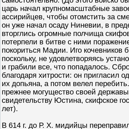
самостоятельно. (До этого войско 
царь начал крупномасштабные завое
ассирийцев, чтобы отомстить за сме
он уже начал осаду Ниневии, в пред
вторглись огромные полчища скифо
потерпели в битве с ними поражени
покориться Мадии. Иго кочевников 
поскольку, не удовлетворяясь устан
и грабили все, что попадалось. Сбр
благодаря хитрости: он пригласил о
их допьяна, а потом велел перебит
прежнее могущество своей державы 
свидетельству Юстина, скифское го
лет).
В 614 г. до Р. Х. мидийцы переправи