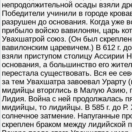
непродолжительной осады взяли д
Победители учинили в городе крова
разрушен до основания. Когда уже 
прибыло войско вавилонян, царь ко
Увахшатрой союз. (Он был скрепле
вавилонским царевичем.) В 612 г. до
взяли приступом столицу Ассирии Н
основания, а большинство его жите
перестала существовать. Вся ее се
за тем Увахшатра завоевал Урарту (в 
мидийцы вторглись в Малую Азию, г
Лидия. Война с ней продолжалась пя
мидийцы, то лидийцы. В 585 г. до Р.
солнечное затмение. Напуганные пр
скреплен браком между лидийской 