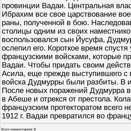
провинции Вадаи. Центральная влас
Ибрахим все свое царствование вое
раны, полученной в бою. Наследова
столицы одним из своих наместнико
воспользовался сын Йусуфа, Дудмур
ослепил его. Короткое время спустя
французскими войсками, которые п
Вадаи. Чтобы придать своим дейст
Асила, еще прежде выступившего с п
войска Дудмурры были разбиты. В и
После новых поражений Дудмурра в 
в Абеше и отрекся от престола. Кол
французским протекторатом всего н
1912 г. Вадаи превратился во франц
Всего комментариев
:
0