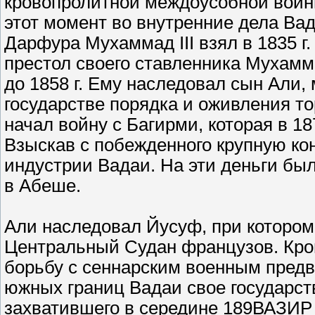
кровопролитной междоусобной войны.
этот момент во внутренние дела В
Дарфура Мухаммад III взял в 1835 г.
престол своего ставленника Мухамм
до 1858 г. Ему наследовал сын Али,
государстве порядка и оживления тор
начал войну с Багирми, которая в 18
Взыскав с побежденного крупную ко
индустрии Вадаи. На эти деньги бы
в Абеше.
Али наследовал Йусуф, при котором
Центральный Судан французов. Кро
борьбу с сеннарским военным предв
южных границ Вадаи свое государств
захватившего в середине 189ВАЗИ