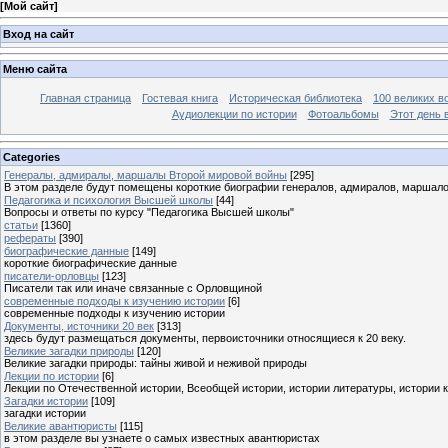
[
Мой сайт
]
Вход на сайт
Меню сайта
Главная страница
Гостевая книга
Историческая библиотека
100 великих в
Аудиолекции по истории
Фотоальбомы
Этот день 
Categories
Генералы, адмиралы, маршалы Второй мировой войны
[295]
В этом разделе будут помещены короткие биографии генералов, адмиралов, маршал
Педагогика и психология Высшей школы
[44]
Вопросы и ответы по курсу "Педагогика Высшей школы"
статьи
[1360]
рефераты
[390]
биографические данные
[149]
короткие биографические данные
писатели-орловцы
[123]
Писатели так или иначе связанные с Орловщиной
современные подходы к изучению истории
[6]
современные подходы к изучению истории
Документы, источники 20 век
[313]
здесь будут размещаться документы, первоисточники относящиеся к 20 веку.
Великие загадки природы
[120]
Великие загадки природы: тайны живой и неживой природы
Лекции по истории
[6]
Лекции по Отечественной истории, Всеобщей истории, истории литературы, истории 
Загадки истории
[109]
загадки истории
Великие авантюристы
[115]
в этом разделе вы узнаете о самых известных авантюристах