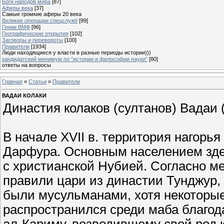
Боги народов мира
[87]
Аферы века
[37]
Самые громкие аферы 20 века
Великие операции спецслужб
[99]
Гении ВМФ
[96]
Географические открытия
[102]
Заговоры и перевороты
[100]
Правители
[1934]
Люди находящиеся у власти в разные периоды истории)))
кандидатский минимум по "истории и философии науки"
[80]
ответы на вопросы
Главная
»
Статьи
»
Правители
ВАДАИ КОЛАКИ
Династия колаков (султанов) Вадаи (
В начале XVII в. территория нагорь
Дарфура. Основным населением зде
с христианской Нубией. Согласно ме
правили цари из династии Тунджур,
были мусульманами, хотя некоторые
распространился среди маба благо