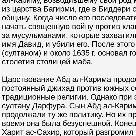
ал-Кариму, возводившему свой род
из царства Багирми, где в Биддери
общину. Когда число его последова
начать священную войну против кла
за мусульманами, которые захватил
имя Давид, и убили его. После этог
(султаном) и около 1635 г. основал 
столетия столицей маба.
Царствование Абд ал-Карима продолж
постоянный джихад против южных с
традиционные религии. Однако при 
султану Дарфура. Сын Абд ал-Карим
продолжали ту же политику. Но их п
время она была безуспешной. Коне
Харит ас-Сахир, который разгромил 