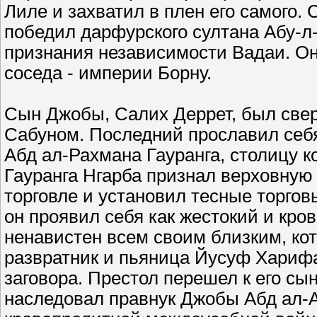
Лиле и захватил в плен его самого.
победил дарфурского султана Абу-л
признания независимости Вадаи. Он
соседа - империи Борну.
Сын Джобы, Салих Деррет, был сверг
Сабуном. Последний прославил себ
Абд ал-Рахмана Гауранга, столицу ко
Гауранга Нгарба признал верховную
торговле и установил тесные торгов
он проявил себя как жестокий и кро
ненавистен всем своим близким, кот
развратник и пьяница Йусуф Харифаи
заговора. Престол перешел к его сын
наследовал правнук Джобы Абд ал-А