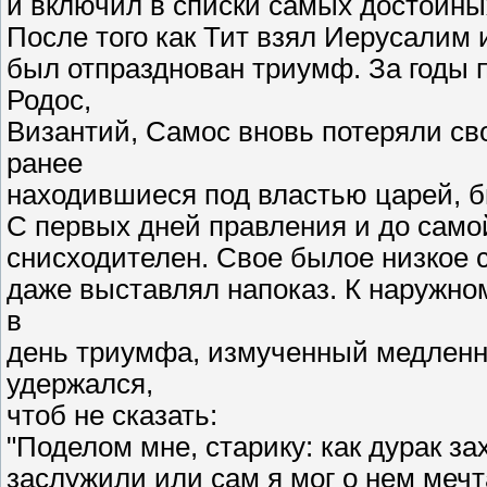
и включил в списки самых достойны
После того как Тит взял Иерусалим и
был отпразднован триумф. За годы 
Родос,
Византий, Самос вновь потеряли сво
ранее
находившиеся под властью царей, 
С первых дней правления и до само
снисходителен. Свое былое низкое с
даже выставлял напоказ. К наружном
в
день триумфа, измученный медленн
удержался,
чтоб не сказать:
"Поделом мне, старику: как дурак з
заслужили или сам я мог о нем мечт