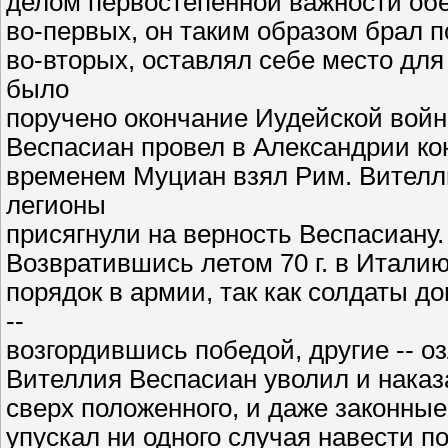
делом первостепенной важности обес
во-первых, он таким образом брал п
во-вторых, оставлял себе место для
было
поручено окончание Иудейской войны
Веспасиан провел в Александрии кон
временем Муциан взял Рим. Вителли
легионы
присягнули на верность Веспасиану.
Возвратившись летом 70 г. в Италию
порядок в армии, так как солдаты 
--
возгордившись победой, другие -- 
Вителлия Веспасиан уволил и наказа
сверх положенного, и даже законные
упускал ни одного случая навести п