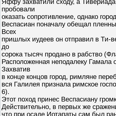
Яффу захватили сходу, а Тивериада
пробовали
оказать сопротивление, однако город
Веспасиан поначалу обещал пленным
Всех
пришлых иудеев он отправил в Ти-в
до
сорока тысяч продано в рабство (Флав
Расположенная неподалеку Гамала 
Захватив
в конце концов город, римляне пере
вся Галилея признала римское господ
6).
Этот поход принес Веспасиану громк
Действительно, в первых же сражени
что при осаде Иотапаты сам был ран