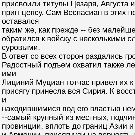
присвоили титулы Цезаря, Августа 
прин-цепсу. Сам Веспасиан в этих 
оставался
таким же, как прежде -- без малейше
обратился к войску с несколькими с
суровыми.
В ответ со всех сторон раздались г
Радостный подъем охватил также л
ими
Лициний Муциан тотчас привел их к
присягу принесла вся Сирия. К вос
и
находившимися под его властью не
--самый крупный из местных, подчи
провинции, вплоть до границ Азии и
и Армении, присягнули на верность 