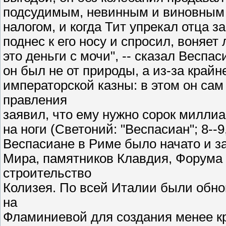
подсудимым, невинным и виновным 
налогом, и когда Тит упрекал отца з
поднес к его носу и спросил, воняет л
это деньги с мочи", -- сказал Веспа
он был не от природы, а из-за крайн
императорской казны: в этом он сам
правления
заявил, что ему нужно сорок миллиа
на ноги (Светоний: "Веспасиан"; 8--9,
Веспасиане в Риме было начато и з
Мира, памятников Клавдия, Форума и
строительство
Колизея. По всей Италии были обнов
на
Фламиниевой для создания менее кр