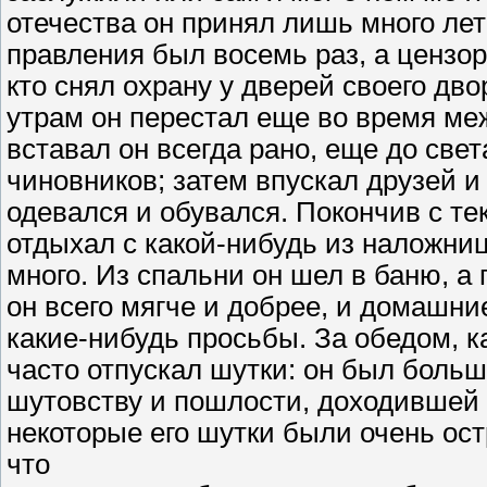
отечества он принял лишь много лет 
правления был восемь раз, а цензор
кто снял охрану у дверей своего дв
утрам он перестал еще во время ме
вставал он всегда рано, еще до све
чиновников; затем впускал друзей и
одевался и обувался. Покончив с те
отдыхал с какой-нибудь из наложниц
много. Из спальни он шел в баню, а п
он всего мягче и добрее, и домашни
какие-нибудь просьбы. За обедом, к
часто отпускал шутки: он был боль
шутовству и пошлости, доходившей 
некоторые его шутки были очень ост
что