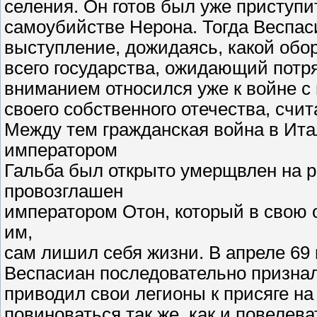
селения. Он готов был уже приступи
самоубийстве Нерона. Тогда Веспас
выступление, дожидаясь, какой об
всего государства, ожидающий потр
вниманием относился уже к войне с
своего собственного отечества, сч
Между тем гражданская война в Ит
императором
Гальба был открыто умерщвлен на р
провозглашен
императором Отон, который в свою 
им,
сам лишил себя жизни. В апреле 69 
Веспасиан последовательно признал
приводил свои легионы к присяге на
повиноваться так же, как и повелева