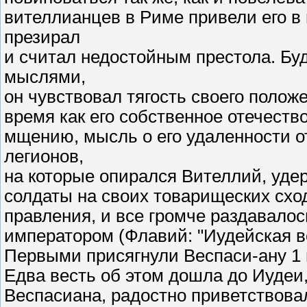
вителлианцев в Риме привели его в 
презирал
и считал недостойным престола. Б
мыслями,
он чувствовал тягость своего положе
время как его собственное отечество
мщению, мысль о его удаленности о
легионов,
на которые опирался Вителлий, уде
солдаты на своих товарищеских схо
правления, и все громче раздавало
императором (Флавий: "Иудейская вой
Первыми присягнули Веспаси-ану 1 
Едва весть об этом дошла до Иудеи,
Веспасиана, радостно приветствовал