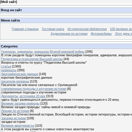
[
Мой сайт
]
Вход на сайт
Меню сайта
Главная страница
Гостевая книга
Историческая библиотека
100 великих в
Аудиолекции по истории
Фотоальбомы
Этот день 
Categories
Генералы, адмиралы, маршалы Второй мировой войны
[295]
В этом разделе будут помещены короткие биографии генералов, адмиралов, маршал
Педагогика и психология Высшей школы
[44]
Вопросы и ответы по курсу "Педагогика Высшей школы"
статьи
[1360]
рефераты
[390]
биографические данные
[149]
короткие биографические данные
писатели-орловцы
[123]
Писатели так или иначе связанные с Орловщиной
современные подходы к изучению истории
[6]
современные подходы к изучению истории
Документы, источники 20 век
[313]
здесь будут размещаться документы, первоисточники относящиеся к 20 веку.
Великие загадки природы
[120]
Великие загадки природы: тайны живой и неживой природы
Лекции по истории
[6]
Лекции по Отечественной истории, Всеобщей истории, истории литературы, истории 
Загадки истории
[109]
загадки истории
Великие авантюристы
[115]
в этом разделе вы узнаете о самых известных авантюристах