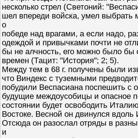
несколько стрел (Светоний: "Веспас
шел впереди войска, умел выбрать 
о
победе над врагами, а если надо, ра
одеждой и привычками почти не отли
бы не алчность, его можно было бы 
времен (Тацит: "История"; 2; 5).
Между тем в 68 г. получены были из
что Виндекс с туземными предводит
побудили Веспасиана поспешить с о
будущие междоусобицы и опасное по
состоянии будет освободить Италию
Востоке. Весной он двинулся вдоль 
Отсюда он разослал отряды в разны
и