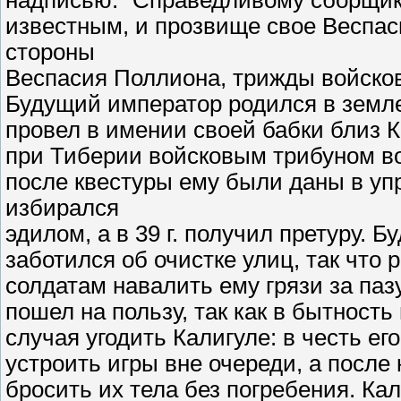
надписью: "Справедливому сборщику
известным, и прозвище свое Веспас
стороны
Веспасия Поллиона, трижды войсков
Будущий император родился в земле 
провел в имении своей бабки близ 
при Тиберии войсковым трибуном во
после квестуры ему были даны в упр
избирался
эдилом, а в 39 г. получил претуру. Б
заботился об очистке улиц, так что
солдатам навалить ему грязи за пазу
пошел на пользу, так как в бытность
случая угодить Калигуле: в честь е
устроить игры вне очереди, а после
бросить их тела без погребения. Ка