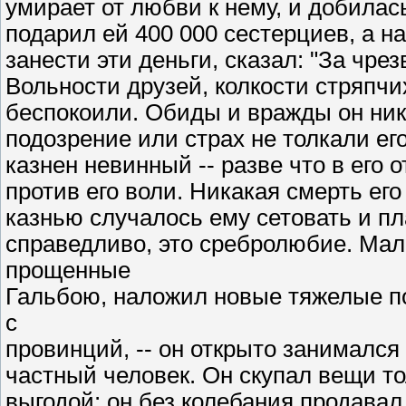
умирает от любви к нему, и добилась
подарил ей 400 000 сестерциев, а на
занести эти деньги, сказал: "За чр
Вольности друзей, колкости стряпч
беспокоили. Обиды и вражды он нико
подозрение или страх не толкали его
казнен невинный -- разве что в его 
против его воли. Никакая смерть ег
казнью случалось ему сетовать и пл
справедливо, это сребролюбие. Мало
прощенные
Гальбою, наложил новые тяжелые по
с
провинций, -- он открыто занимался
частный человек. Он скупал вещи то
выгодой; он без колебания продава