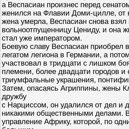
а Веспасиан произнес перед сенато
женился на Флавии Доми-цилле, от к
жена умерла, Веспасиан снова взял
вольноотпущенницу Цениду, и она жи
стал уже императором.
Боевую славу Веспасиан приобрел в
легатом легиона в Германии, а потом
участвовал в тридцати с лишком бо
племени, более двадцати городов и 
триумфальные украшения, понтификат 
Затем, опасаясь Агриппины, жены Кл
дружбу
с Нарциссом, он удалился от дел и 
никакими общественными делами. В 6
управление Африку, которой, по одн