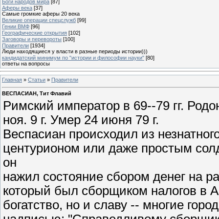
Боги народов мира
[87]
Аферы века
[37]
Самые громкие аферы 20 века
Великие операции спецслужб
[99]
Гении ВМФ
[96]
Географические открытия
[102]
Заговоры и перевороты
[100]
Правители
[1934]
Люди находящиеся у власти в разные периоды истории)))
кандидатский минимум по "истории и философии науки"
[80]
ответы на вопросы
Главная
»
Статьи
»
Правители
ВЕСПАСИАН, Тит Флавий
Римский император в 69--79 гг. Род
ноя. 9 г. Умер 24 июня 79 г.
Веспасиан происходил из незнатного
центурионом или даже простым солд
он
нажил состояние сбором денег на ра
который был сборщиком налогов в Аз
богатство, но и славу -- многие горо