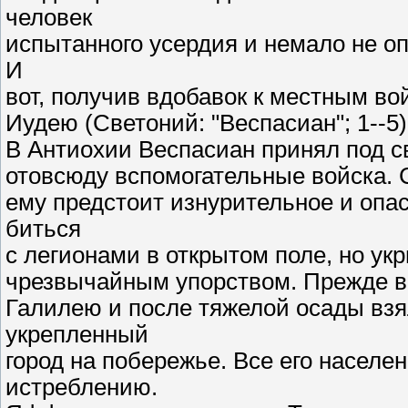
человек
испытанного усердия и немало не оп
И
вот, получив вдобавок к местным во
Иудею (Светоний: "Веспасиан"; 1--5)
В Антиохии Веспасиан принял под с
отовсюду вспомогательные войска. Св
ему предстоит изнурительное и опа
биться
с легионами в открытом поле, но ук
чрезвычайным упорством. Прежде в
Галилею и после тяжелой осады взя
укрепленный
город на побережье. Все его населе
истреблению.