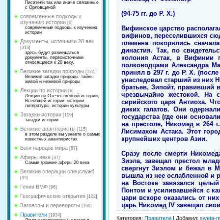
Писатели так или иначе связанные
с Орловщиной
(94-75 гг. до Р. Х.)
современные подходы к
изучению истории
[6]
Вифинское царство располагал
современные подходы к изучению
истории
вифинов, переселившихся сюд
Документы, источники 20 век
племена покорялись сначала
[313]
династия. Так, по свидетель
здесь будут размещаться
колония Астак, в Вифинии 
документы, первоисточники
относящиеся к 20 веку.
полководцами Александра Мак
Великие загадки природы
принял в 297 г. до Р. Х. (по
[120]
Великие загадки природы: тайны
унаследовал старший из них Н
живой и неживой природы
братьев, Зипойт, правивший 
Лекции по истории
[6]
чрезвычайно жестокой. На с
Лекции по Отечественной истории,
сирийского царя Антиоха. Ч
Всеобщей истории, истории
литературы, истории культуры
диких галатов. Они одержал
Загадки истории
[109]
государства (где они основа
загадки истории
на престоле, Никомед в 264 
Великие авантюристы
[115]
Лисимахом Астака. Этот гор
в этом разделе вы узнаете о самых
крупнейших центров Азии.
известных авантюристах
Боги народов мира
[87]
Сразу после смерти Никомед
Аферы века
[37]
Зиэла, завещал престол млад
Самые громкие аферы 20 века
свергнут Зиэлом и бежал в 
Великие операции спецслужб
вышла из нее ослабленной и 
[99]
на Востоке завязался целый
Гении ВМФ
[96]
Понтом и усиливавшейся с к
Географические открытия
цари вскоре оказались от них
[102]
царь Никомед IV завещал свои
Заговоры и перевороты
[100]
Правители
[1934]
Категория
:
Правители
|
Добавил
:
sweta-m