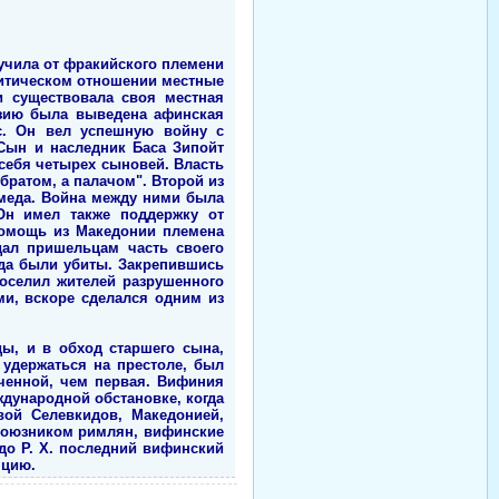
лучила от фракийского племени
литическом отношении местные
и существовала своя местная
 Азию была выведена афинская
с. Он вел успешную войну с
 Сын и наследник Баса Зипойт
 себя четырех сыновей. Власть
братом, а палачом". Второй из
омеда. Война между ними была
 Он имел также поддержку от
помощь из Македонии племена
дал пришельцам часть своего
еда были убиты. Закрепившись
поселил жителей разрушенного
и, вскоре сделался одним из
ы, и в обход старшего сына,
 удержаться на престоле, был
ченной, чем первая. Вифиния
дународной обстановке, когда
вой Селевкидов, Македонией,
союзником римлян, вифинские
 до Р. Х. последний вифинский
нцию.