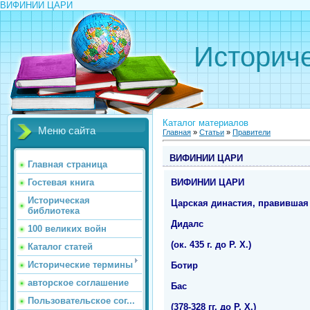
ВИФИНИИ ЦАРИ
Историче
Каталог материалов
Меню сайта
Главная
»
Статьи
»
Правители
ВИФИНИИ ЦАРИ
Главная страница
ВИФИНИИ ЦАРИ
Гостевая книга
Историческая
Царская династия, правившая д
библиотека
Дидалс
100 великих войн
(ок. 435 г. до Р. Х.)
Каталог статей
Исторические термины
Ботир
авторское соглашение
Бас
Пользовательское сог...
(378-328 гг. до Р. Х.)