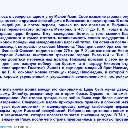
ось в северо-западном углу Малой Азии. Свое название страна по
а вместе с другими фракийцами с Балканского полуострова. В по
 лидийцам, а потом персам, однако во все времена в Вифини
ству гераклейского историка Мемнона, в 435 г. до Р. Х., когда в
правил царь Дидалс. Ему наследовал Ботир, а того сменил Ба
едонского и сумел отстоять независимость своего государства.
сле новой победы над македонцами) царский титул. Он оставил после
икомед I, который, по словам Мемнона, "был для своих братьев не 
в Финской Фракии, поднял около 279 г. до Р. Х. мятеж против Ник
тороне Зипойта выступили греческие города Византий и Тия.
тобы добиться перевеса над врагом, Никомед призвал к себе на 
и для него важную победу над братом, а в награду Никомед от
ли свое царство Галатию). Зипойт и еще один младший брат Ником
г. до Р. Х. основал новую столицу - город Никомедию, в которой 
од, хорошо укрепленный и украшенный великолепными постройкам
а вспыхнула война между его сыновьями. Царь был женат дважд
шему, Зипойту, рожденному во втором браке. Однако тот не смог
Македонию. Эта вторая гражданская война была еще более ожесто
разоренной. Следующим царям приходилось править в сложной меж
 узел противоречий, и маневрировать между слабеющей держа
аждым годом Римской республикой. Избрав в конце концов своим 
 в зависимости, которая возрастала затем с каждым годом. В 74 г.
 владения Риму, после чего страна превратилась в римскую прови
elnikova
(18 Ноя 2012)