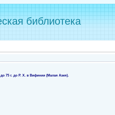
ская библиотека
о 75 г. до Р. Х. в Вифинии (Малая Азия).