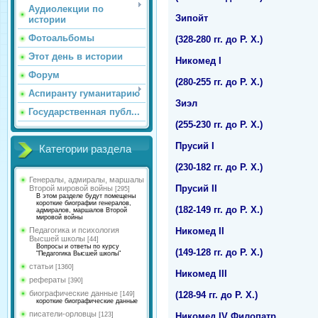
Аудиолекции по
Зипойт
истории
Фотоальбомы
(328-280 гг. до Р. Х.)
Этот день в истории
Никомед I
Форум
(280-255 гг. до Р. Х.)
Аспиранту гуманитарию
Зиэл
Государственная публ...
(255-230 гг. до Р. Х.)
Прусий I
Категории раздела
(230-182 гг. до Р. Х.)
Генералы, адмиралы, маршалы
Прусий II
Второй мировой войны
[295]
В этом разделе будут помещены
короткие биографии генералов,
(182-149 гг. до Р. Х.)
адмиралов, маршалов Второй
мировой войны
Никомед II
Педагогика и психология
Высшей школы
[44]
Вопросы и ответы по курсу
(149-128 гг. до Р. Х.)
"Педагогика Высшей школы"
статьи
[1360]
Никомед III
рефераты
[390]
биографические данные
(128-94 гг. до Р. Х.)
[149]
короткие биографические данные
писатели-орловцы
Никомед IV Филопатр
[123]