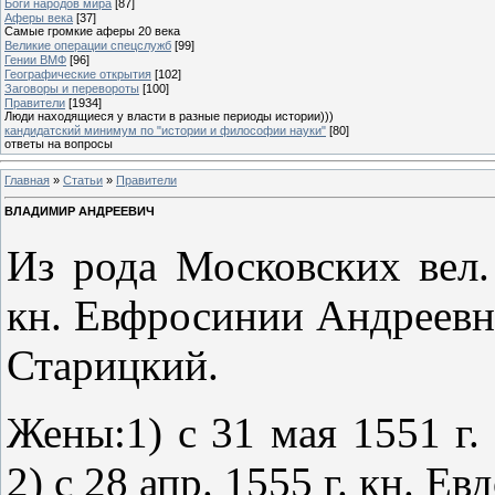
Боги народов мира
[87]
Аферы века
[37]
Самые громкие аферы 20 века
Великие операции спецслужб
[99]
Гении ВМФ
[96]
Географические открытия
[102]
Заговоры и перевороты
[100]
Правители
[1934]
Люди находящиеся у власти в разные периоды истории)))
кандидатский минимум по "истории и философии науки"
[80]
ответы на вопросы
Главная
»
Статьи
»
Правители
ВЛАДИМИР АНДРЕЕВИЧ
Из рода Московских вел
кн. Евфросинии Андреевны
Старицкий.
Жены:1) с 31 мая 1551 г.
2) с 28 апр. 1555 г. кн. Е