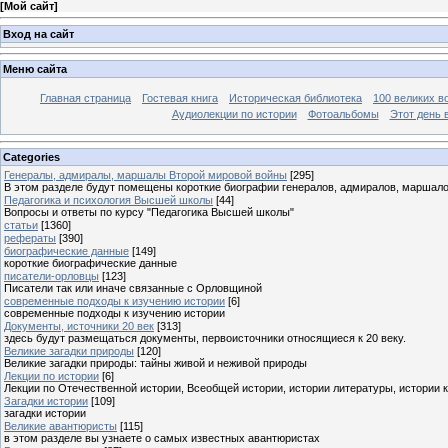
[
Мой сайт
]
Вход на сайт
Меню сайта
Главная страница
Гостевая книга
Историческая библиотека
100 великих в
Аудиолекции по истории
Фотоальбомы
Этот день 
Categories
Генералы, адмиралы, маршалы Второй мировой войны
[295]
В этом разделе будут помещены короткие биографии генералов, адмиралов, маршал
Педагогика и психология Высшей школы
[44]
Вопросы и ответы по курсу "Педагогика Высшей школы"
статьи
[1360]
рефераты
[390]
биографические данные
[149]
короткие биографические данные
писатели-орловцы
[123]
Писатели так или иначе связанные с Орловщиной
современные подходы к изучению истории
[6]
современные подходы к изучению истории
Документы, источники 20 век
[313]
здесь будут размещаться документы, первоисточники относящиеся к 20 веку.
Великие загадки природы
[120]
Великие загадки природы: тайны живой и неживой природы
Лекции по истории
[6]
Лекции по Отечественной истории, Всеобщей истории, истории литературы, истории 
Загадки истории
[109]
загадки истории
Великие авантюристы
[115]
в этом разделе вы узнаете о самых известных авантюристах