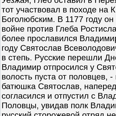
Уезжая, Глеб оставил в Пере
тот участвовал в походе на 
Боголюбским. В 1177 году о
войне против Глеба Ростисла
более прославился Владимир
году Святослав Всеволодови
в степь. Русские перешли Д
Владимир отпросился у Свят
волость пуста от половцев, - 
батюшка Святослав, наперед
согласился и отпустил с Вл
Половцы, увидав полк Владим
русский сторожевой отряд не