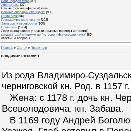
Боги народов мира
[87]
Аферы века
[37]
Самые громкие аферы 20 века
Великие операции спецслужб
[99]
Гении ВМФ
[96]
Географические открытия
[102]
Заговоры и перевороты
[100]
Правители
[1934]
Люди находящиеся у власти в разные периоды истории)))
кандидатский минимум по "истории и философии науки"
[80]
ответы на вопросы
Главная
»
Статьи
»
Правители
ВЛАДИМИР ГЛЕБОВИЧ
Из рода Владимиро-Суздальск
черниговской кн. Род. в 1157 г.
Жена: с 1178 г. дочь кн. Ч
Всеволодовича, кн. Забава.
В 1169 году Андрей Боголю