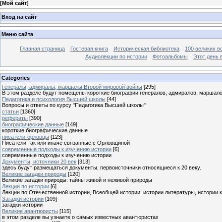
[
Мой сайт
]
Вход на сайт
Меню сайта
Главная страница
Гостевая книга
Историческая библиотека
100 великих в
Аудиолекции по истории
Фотоальбомы
Этот день 
Categories
Генералы, адмиралы, маршалы Второй мировой войны
[295]
В этом разделе будут помещены короткие биографии генералов, адмиралов, маршал
Педагогика и психология Высшей школы
[44]
Вопросы и ответы по курсу "Педагогика Высшей школы"
статьи
[1360]
рефераты
[390]
биографические данные
[149]
короткие биографические данные
писатели-орловцы
[123]
Писатели так или иначе связанные с Орловщиной
современные подходы к изучению истории
[6]
современные подходы к изучению истории
Документы, источники 20 век
[313]
здесь будут размещаться документы, первоисточники относящиеся к 20 веку.
Великие загадки природы
[120]
Великие загадки природы: тайны живой и неживой природы
Лекции по истории
[6]
Лекции по Отечественной истории, Всеобщей истории, истории литературы, истории 
Загадки истории
[109]
загадки истории
Великие авантюристы
[115]
в этом разделе вы узнаете о самых известных авантюристах