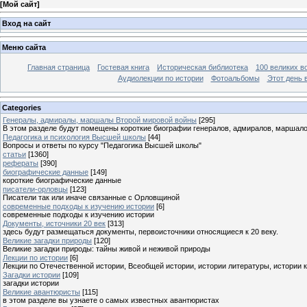
[
Мой сайт
]
Вход на сайт
Меню сайта
Главная страница
Гостевая книга
Историческая библиотека
100 великих в
Аудиолекции по истории
Фотоальбомы
Этот день 
Categories
Генералы, адмиралы, маршалы Второй мировой войны
[295]
В этом разделе будут помещены короткие биографии генералов, адмиралов, маршал
Педагогика и психология Высшей школы
[44]
Вопросы и ответы по курсу "Педагогика Высшей школы"
статьи
[1360]
рефераты
[390]
биографические данные
[149]
короткие биографические данные
писатели-орловцы
[123]
Писатели так или иначе связанные с Орловщиной
современные подходы к изучению истории
[6]
современные подходы к изучению истории
Документы, источники 20 век
[313]
здесь будут размещаться документы, первоисточники относящиеся к 20 веку.
Великие загадки природы
[120]
Великие загадки природы: тайны живой и неживой природы
Лекции по истории
[6]
Лекции по Отечественной истории, Всеобщей истории, истории литературы, истории 
Загадки истории
[109]
загадки истории
Великие авантюристы
[115]
в этом разделе вы узнаете о самых известных авантюристах