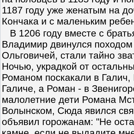
1187 году уже женатым на до
Кончака и с маленьким ребе
В 1206 году вместе с бра
Владимир двинулся походом 
Ольговичей, стали тайно зва
Ночью, украдкой от остальны
Романом поскакали в Галич,
Галиче, а Роман - в Звениго
малолетние дети Романа Мс
Волынском, Сюда явился свя
объявил горожанам: "Не оста
камне, если не выдадите мн