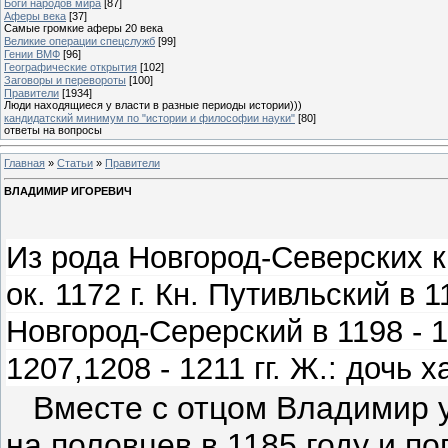
Боги народов мира
[87]
Аферы века
[37]
Самые громкие аферы 20 века
Великие операции спецслужб
[99]
Гении ВМФ
[96]
Географические открытия
[102]
Заговоры и перевороты
[100]
Правители
[1934]
Люди находящиеся у власти в разные периоды истории)))
кандидатский минимум по "истории и философии науки"
[80]
ответы на вопросы
Главная
»
Статьи
»
Правители
ВЛАДИМИР ИГОРЕВИЧ
Из рода Новгород-Северских к
ок. 1172 г. Кн. Путивльский в 11
Новгород-Серерский в 1198 - 12
1207,1208 - 1211 гг. Ж.: дочь
Вместе с отцом Владимир 
на половцев в 1185 году и по