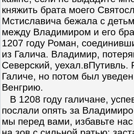
княжить брата моего Святосл
Мстиславича бежала с детьм
между Владимиром и его бра
1207 году Роман, соединивш
из Галича. Владимир, потер
Северский, уехал.вПутивль. 
Галиче, но потом был уведе
Венгрию.
В 1208 году галичане, усп
послали опять за Владимиро
мы перед вами, избавьте нас
на зов с сильной ратью: зас