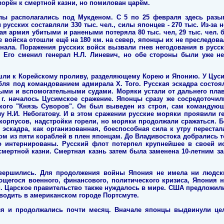
орён к смертной казни, но помилован царём.
лы располагались под Мукденом. С 5 по 25 февраля здесь разы
русских составляли 330 тыс. чел., силы японцев - 270 тыс. Из-за 
ая армия убитыми и ранеными потеряла 80 тыс. чел, 29 тыс. чел. 
ие войска отошли ещё на 180 км. на север, японцы их не преследова
знала. Поражения русских войск вызвали гнев негодования в русск
. Его сменил генерал Н.Л. Линевич, но обе стороны были уже не
шли к Корейскому проливу, разделяющему Корею и Японию. У Цус
бля под командованием адмирала Х. Того. Русская эскадра состоял
ыми и вспомогательными судами. Моряки устали от дальнего плав
 г. началось Цусимское сражение. Японцы сразу же сосредоточи
ского "Князь Суворов". Он был выведен из строя, сам командую
у Н.И. Небогатову. И в этом сражении русские моряки проявили г
орпусов, надстройки горели, но моряки продолжали сражаться. 
эскадра, как организованная, боеспособная сила к утру перестал
дом из пяти кораблей в плен японцам. До Владивостока добрались 
 интернированы. Русский флот потерпел крупнейшее в своей ис
мертной казни. Смертная казнь затем была заменена 10-летним за
вершились. Для продолжения войны Япония не имела ни людск
ющегося военного, финансового, политического кризиса, Япония 
й. Царское правительство также нуждалось в мире. США предложили
одить в американском городе Портсмуте.
ля и продолжались почти месяц. Вначале японцы выдвинули це