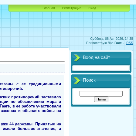
Главная
Регистрация
Вход
Суббота, 08 Авг 2026, 14:38
Приветствую Вас
Гость
|
RSS
Вход на сайт
Поиск
вязаны с ее традиционными
отиворечий.
нских противоречий заставило
енции по обеспечению мира и
ааге, в ее работе участвовали
 законах и обычаях войны на
о уже 44 державы. Принятые на
е имели большое значение, а