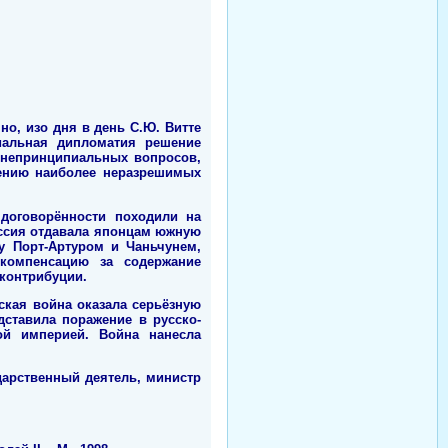
о, изо дня в день С.Ю. Витте
иальная дипломатия решение
 непринципиальных вопросов,
шению наиболее неразрешимых
 договорённости походили на
оссия отдавала японцам южную
у Порт-Артуром и Чаньчунем,
компенсацию за содержание
 контрибуции.
ская война оказала серьёзную
дставила поражение в русско-
ой империей. Война нанесла
сударственный деятель, министр