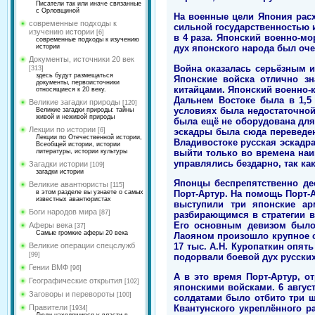
Писатели так или иначе связанные
с Орловщиной
На военные цели Япония расх
современные подходы к
сильной государственностью и
изучению истории
[6]
в 4 раза. Японский военно-мо
современные подходы к изучению
истории
дух японского народа был оч
Документы, источники 20 век
Война оказалась серьёзным 
[313]
здесь будут размещаться
Японские войска отлично зн
документы, первоисточники
китайцами. Японский военно-
относящиеся к 20 веку.
Дальнем Востоке была в 1,5
Великие загадки природы
[120]
условиях была недостаточной
Великие загадки природы: тайны
живой и неживой природы
была ещё не оборудована для
Лекции по истории
эскадры была сюда переведен
[6]
Лекции по Отечественной истории,
Владивостоке русская эскадра
Всеобщей истории, истории
выйти только во времена наи
литературы, истории культуры
управлялись бездарно, так ка
Загадки истории
[109]
загадки истории
Японцы беспрепятственно де
Великие авантюристы
[115]
Порт-Артур. На помощь Порт-
в этом разделе вы узнаете о самых
известных авантюристах
выступили три японские ар
Боги народов мира
[87]
разбирающимся в стратегии в
Его основным девизом было:
Аферы века
[37]
Самые громкие аферы 20 века
Лаояном произошло крупное с
17 тыс. А.Н. Куропаткин опят
Великие операции спецслужб
[99]
подорвали боевой дух русски
Гении ВМФ
[96]
А в это время Порт-Артур, о
Географические открытия
[102]
японскими войсками. 6 август
Заговоры и перевороты
[100]
солдатами было отбито три ш
Правители
Квантунского укреплённого р
[1934]