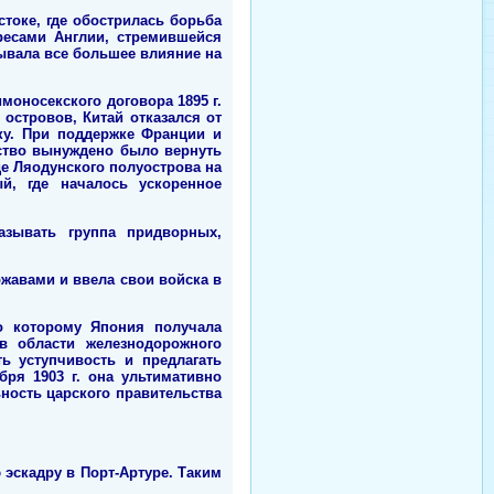
токе, где обострилась борьба
ресами Англии, стремившейся
ывала все большее влияние на
моносекского договора 1895 г.
островов, Китай отказался от
ку. При поддержке Франции и
ство вынуждено было вернуть
де Ляодунского полуострова на
й, где началось ускоренное
азывать группа придворных,
ржавами и ввела свои войска в
о которому Япония получала
в области железнодорожного
ь уступчивость и предлагать
ря 1903 г. она ультимативно
ность царского правительства
 эскадру в Порт-Артуре. Таким