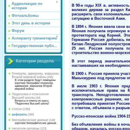
Аудиолекции по
В 90-е годы XIX в. активнос
истории
великих держав за раздел К
расширить свои колониальные
Фотоальбомы
ситуацию в Восточной Азии.
Этот день в истории
В 1894 г. Япония ввела свои 
Форум
Япония получила огромную ко
протектората над Кореей. Э
Аспиранту гуманитарию
Германии Россия добилась п
Китаю Ляодунский полуостров.
Государственная публ...
25 лет. Россия получила п
строительство военно-морско
Категории раздела
В этот период значительно
настаивавших на необходимос
В 1900 г. Россия приняла уча
Генералы, адмиралы, маршалы
Второй мировой войны
Маньчжурию под предлогом об
[295]
В этом разделе будут помещены
короткие биографии генералов,
В июле 1903 г. Япония пре
адмиралов, маршалов Второй
мировой войны
исключительные права на К
Педагогика и психология
транспорта. Неподготовленн
Высшей школы
[44]
компромиссные решения, но 
Вопросы и ответы по курсу
потребовала принятия Россие
"Педагогика Высшей школы"
с ответом, объявила о разры
статьи
[1360]
рефераты
[390]
Русско-японская война 1904-19
биографические данные
[149]
короткие биографические данные
Без объявления войны в ночь 
образом, началась русско-япо
писатели-орловцы
[123]