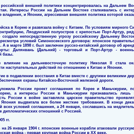
ть российской внешней политики концентрировалась на Дальнем Вос
итая. Интересы России на Дальнем Востоке сталкивались с инте
 владения, и Японии, агрессивная внешняя политика которой оказ
войска в Корею и развязала войну с Китаем. По условиям мирного Си
нтрибуцию, Ляодунский полуостров с крепостью Порт-Артур, ряд 
то создало непосредственную угрозу российскому Дальнему Восто
ересмотра условий Симоносекского договора: японское правитель
 А в марте 1898 г. был заключен русско-китайский договор об арен
орты: Далянвань (Дальний) - торговый и Порт-Артур - военны
й базы.
е влияние на дальневосточную политику Николая II стала ок
ти наступательных действий по отношению к Китаю и Японии.
стие в подавлении восстания в Китае вместе с другими великими де
еспечения охраны Китайско-Восточной железной дороги.
дложила России проект соглашения по Корее и Маньчжурии, п
орею, а интересы России в Маньчжурии признавались лишь 
ость России к войне заставляла царское правительство проявлят
Япония выдвигала все более жесткие требования. В конце декаб
й всех условий соглашения, а 24 января, сославшись на медлитель
ве дипломатических отношений с Россией.
05 гг
.
на 26 января 1904 г. японские военные корабли атаковали русскую
нская война - первая крупная война России в ХХ веке.