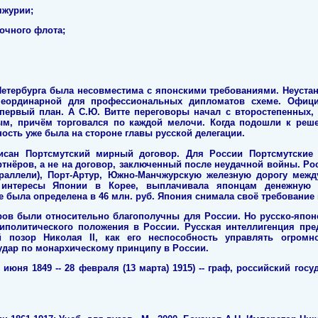
чжурии;
очного флота;
етербурга была несовместима с японскими требованиями. Неустанн
неординарной для профессиональных дипломатов схеме. Офиц
 первый план. А С.Ю. Витте переговоры начал с второстепенных,
ым, причём торговался по каждой мелочи. Когда подошли к ре
ость уже была на стороне главы русской делегации.
писан Портсмутский мирный договор. Для России Портсмутские
тнёров, а не на договор, заключенный после неудачной войны. Р
параллели), Порт-Артур, Южно-Манчжурскую железную дорогу межд
 интересы Японии в Корее, выплачивала японцам денежную 
 была определена в 46 млн. руб. Япония снимала своё требование
ов были относительно благополучны для России. Но русско-япон
иполитического положения в России. Русская интеллигенция пре
 позор Николая II, как его неспособность управлять огромн
дар по монархическому принципу в России.
 июня 1849 -- 28 февраля (13 марта) 1915) -- граф, российский го