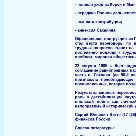
- полный уход из Кореи и Ман
- передача Японии дальневост
- выплата контрибуции;
- аннексия Сахалина.
Официальная инструкция из П
стал вести переговоры по 
трудных вопросов ставит на
постепенно подходя к трудн
проблем, мировая общественн
23 августа 1905 г. был под
соглашение равноправных пар
часть о. Сахалин (до 50-й 
признавала преобладающие
военнопленных, которая позже
Результаты мирных переговор
роль в дестабилизации внутр
японской войне как личный
непоправимый исторический у
Сергей Юльевич Витте (17 (29)
финансов России
Список литературы: