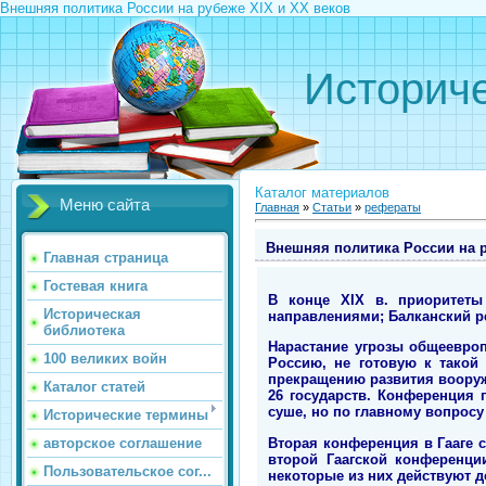
Внешняя политика России на рубеже ХIХ и ХХ веков
Историче
Каталог материалов
Меню сайта
Главная
»
Статьи
»
рефераты
Внешняя политика России на р
Главная страница
Гостевая книга
В конце XIX в. приоритет
Историческая
направлениями; Балканский р
библиотека
Нарастание угрозы общеевроп
100 великих войн
Россию, не готовую к такой
прекращению развития вооруже
Каталог статей
26 государств. Конференция
суше, но по главному вопросу
Исторические термины
Вторая конференция в Гааге с
авторское соглашение
второй Гаагской конференци
Пользовательское сог...
некоторые из них действуют д