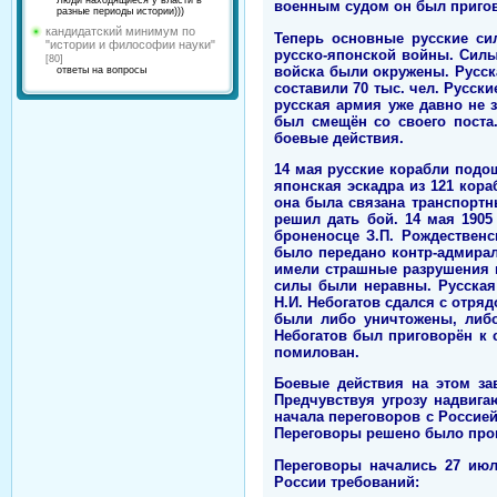
Люди находящиеся у власти в
военным судом он был пригов
разные периоды истории)))
кандидатский минимум по
Теперь основные русские си
"истории и философии науки"
русско-японской войны. Силы 
[80]
войска были окружены. Русск
ответы на вопросы
составили 70 тыс. чел. Русск
русская армия уже давно не 
был смещён со своего поста
боевые действия.
14 мая русские корабли подо
японская эскадра из 121 кора
она была связана транспортн
решил дать бой. 14 мая 1905
броненосце З.П. Рождествен
было передано контр-адмирал
имели страшные разрушения к
силы были неравны. Русская 
Н.И. Небогатов сдался с отря
были либо уничтожены, либо
Небогатов был приговорён к с
помилован.
Боевые действия на этом за
Предчувствуя угрозу надвига
начала переговоров с Россие
Переговоры решено было пров
Переговоры начались 27 ию
России требований: