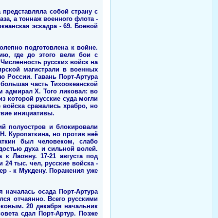
 представляла собой страну с
за, а тоннаж военного флота -
кеанская эскадра - 69. Боевой
лепно подготовлена к войне.
ию, где до этого вели бои с
Численность русских войск на
ирской магистрали в военных
ю России. Гавань Порт-Артура
 большая часть Тихоокеанской
 адмирал Х. Того ликовал: во
из которой русские суда могли
 войска сражались храбро, но
твие инициативы.
ий полуостров и блокировали
. Куропаткина, но против неё
аткин был человеком, слабо
достью духа и сильной волей.
к Лаояну. 17-21 августа под
4 тыс. чел, русские войска -
ер - к Мукдену. Поражения уже
я началась осада Порт-Артура
ался отчаянно. Всего русскими
оковым. 20 декабря начальник
овета сдал Порт-Артур. Позже