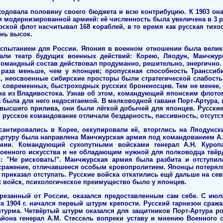
одовала половину своего бюджета и всю контрибуцию. К 1903 она
 модернизированной армией: её численность была увеличена в 3 ра
рской флот насчитывал 168 кораблей, в то время как русская тихоо
ень высок.
испытанием для России. Япония в военном отношении была велико
али театр будущих военных действий: Корею, Ляодун, Манчжур
командный состав действовал продуманно, решительно, энергично. 
 раза меньше, чем у японцев; пропускная способность Транссиб
, неосвоенные сибирские просторы были стратегической слабость
 современных, быстроходных русских броненосцев. Тем не менее,
а из Владивостока. Узнав об этом, командующий японским флотом
 была для него недосягаемой. В мелководной гавани Порт-Артура, 
высшего прилива, они были лёгкой добычей для японцев. Русские
к русское командование отличали бездарность, пассивность, отсутс
сантировались в Корее, оккупировали её, вторглись на Ляодунск
Артуру была направлена Манчжурская армия под командованием А.Н
мии. Командующий сухопутными войсками генерал А.Н. Куроп
оенного искусства и не обладающим нужной для полководца твёр
 "Не рисковать!". Манчжурская армия была разбита и отступила 
ражение, отличавшееся особым кровопролитием. Японцы потеряли 2
ь приказал отступать. Русские войска откатились ещё дальше на сев
х войск, психологическое преимущество было у японцев.
трезанный от России, оказался предоставленным сам себе. С июл
а 1904 г. начался первый штурм крепости. Русский гарнизон сраж
турма. Четвёртый штурм оказался для защитников Порт-Артура р
айона генерал А.М. Стессель вопреки уставу и мнению Военного с