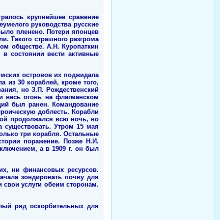
гралось крупнейшее сражение
неумелого руководства русские
было пленено. Потери японцев
ли. Такого страшного разгрома
ом обществе. А.Н. Куропаткин
 в состоянии вести активные
имских островов их поджидала
а из 30 кораблей, кроме того,
ания, но З.П. Рождественский
ли весь огонь на флагманском
щий был ранен. Командование
ероическую доблесть. Корабли
Бой продолжался всю ночь, но
а существовать. Утром 15 мая
только три корабля. Остальные
тории поражение. Позже Н.И.
ключением, а в 1909 г. он был
их, ни финансовых ресурсов.
начала зондировать почву для
 свои услуги обеим сторонам.
лый ряд оскорбительных для