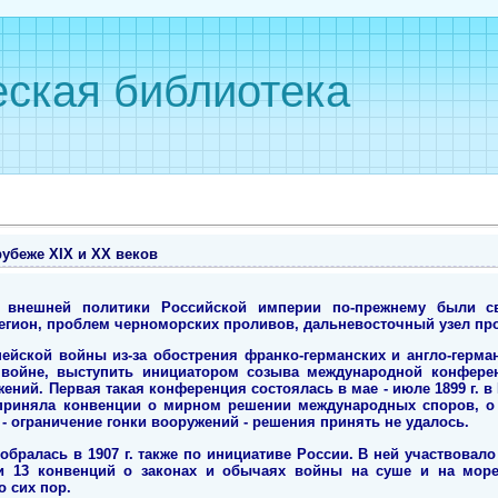
ская библиотека
убеже ХIХ и ХХ веков
ы внешней политики Российской империи по-прежнему были с
егион, проблем черноморских проливов, дальневосточный узел пр
ейской войны из-за обострения франко-германских и англо-герма
 войне, выступить инициатором созыва международной конфер
ний. Первая такая конференция состоялась в мае - июле 1899 г. в Г
 приняла конвенции о мирном решении международных споров, о
 - ограничение гонки вооружений - решения принять не удалось.
обралась в 1907 г. также по инициативе России. В ней участвовал
и 13 конвенций о законах и обычаях войны на суше и на мор
о сих пор.