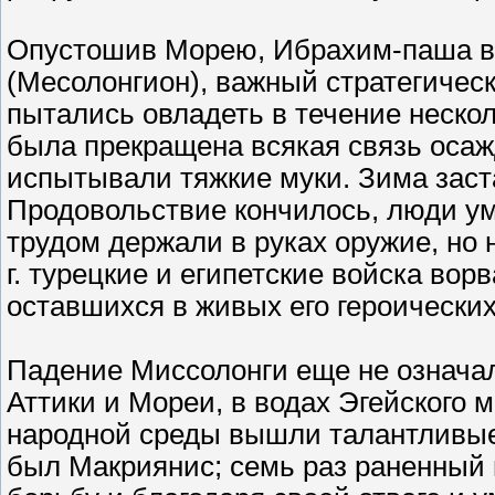
Опустошив Морею, Ибрахим-паша в м
(Месолонгион), важный стратегическ
пытались овладеть в течение нескол
была прекращена всякая связь оса
испытывали тяжкие муки. Зима заст
Продовольствие кончилось, люди ум
трудом держали в руках оружие, но 
г. турецкие и египетские войска вор
оставшихся в живых его героически
Падение Миссолонги еще не означал
Аттики и Мореи, в водах Эгейского 
народной среды вышли талантливые
был Макриянис; семь раз раненный 