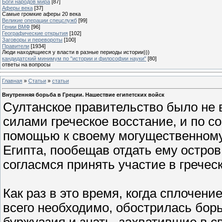
Боги народов мира
[87]
Аферы века
[37]
Самые громкие аферы 20 века
Великие операции спецслужб
[99]
Гении ВМФ
[96]
Географические открытия
[102]
Заговоры и перевороты
[100]
Правители
[1934]
Люди находящиеся у власти в разные периоды истории)))
кандидатский минимум по "истории и философии науки"
[80]
ответы на вопросы
Главная
»
Статьи
»
статьи
Внутренняя борьба в Греции. Нашествие египетских войск
Султанское правительство было не 
силами греческое восстание, и по с
помощью к своему могущественном
Египта, пообещав отдать ему остро
согласмся принять участие в гречес
Как раз в это время, когда сплочени
всего необходимо, обострилась борь