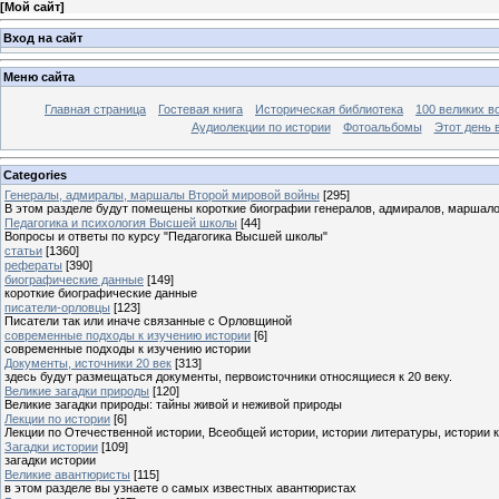
[
Мой сайт
]
Вход на сайт
Меню сайта
Главная страница
Гостевая книга
Историческая библиотека
100 великих в
Аудиолекции по истории
Фотоальбомы
Этот день 
Categories
Генералы, адмиралы, маршалы Второй мировой войны
[295]
В этом разделе будут помещены короткие биографии генералов, адмиралов, маршал
Педагогика и психология Высшей школы
[44]
Вопросы и ответы по курсу "Педагогика Высшей школы"
статьи
[1360]
рефераты
[390]
биографические данные
[149]
короткие биографические данные
писатели-орловцы
[123]
Писатели так или иначе связанные с Орловщиной
современные подходы к изучению истории
[6]
современные подходы к изучению истории
Документы, источники 20 век
[313]
здесь будут размещаться документы, первоисточники относящиеся к 20 веку.
Великие загадки природы
[120]
Великие загадки природы: тайны живой и неживой природы
Лекции по истории
[6]
Лекции по Отечественной истории, Всеобщей истории, истории литературы, истории 
Загадки истории
[109]
загадки истории
Великие авантюристы
[115]
в этом разделе вы узнаете о самых известных авантюристах