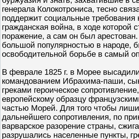
буржуазия и знать, захватившие в с
генерала Колокотрониса, тесно связа
поддержит социальные требования к
гражданская война, в ходе которой 
поражение, а сам он был арестован
большой популярностью в народе, б
освободительной борьбе в самый о
В феврале 1825 г. в Морее высадил
командованием Ибрахима-паши, сын
греками героическое сопротивление,
европейскому образцу французским
частью Морей. Для того чтобы лиши
дальнейшего сопротивления, по пр
варварское разорение страны, сжиг
разрушались населенные пункты, гре