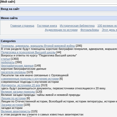
[
Мой сайт
]
Вход на сайт
Меню сайта
Главная страница
Гостевая книга
Историческая библиотека
100 великих в
Аудиолекции по истории
Фотоальбомы
Этот день 
Categories
Генералы, адмиралы, маршалы Второй мировой войны
[295]
В этом разделе будут помещены короткие биографии генералов, адмиралов, маршал
Педагогика и психология Высшей школы
[44]
Вопросы и ответы по курсу "Педагогика Высшей школы"
статьи
[1360]
рефераты
[390]
биографические данные
[149]
короткие биографические данные
писатели-орловцы
[123]
Писатели так или иначе связанные с Орловщиной
современные подходы к изучению истории
[6]
современные подходы к изучению истории
Документы, источники 20 век
[313]
здесь будут размещаться документы, первоисточники относящиеся к 20 веку.
Великие загадки природы
[120]
Великие загадки природы: тайны живой и неживой природы
Лекции по истории
[6]
Лекции по Отечественной истории, Всеобщей истории, истории литературы, истории 
Загадки истории
[109]
загадки истории
Великие авантюристы
[115]
в этом разделе вы узнаете о самых известных авантюристах