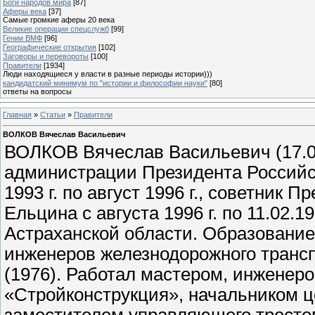
Боги народов мира
[87]
Аферы века
[37]
Самые громкие аферы 20 века
Великие операции спецслужб
[99]
Гении ВМФ
[96]
Географические открытия
[102]
Заговоры и перевороты
[100]
Правители
[1934]
Люди находящиеся у власти в разные периоды истории)))
кандидатский минимум по "истории и философии науки"
[80]
ответы на вопросы
Главная
»
Статьи
»
Правители
ВОЛКОВ Вячеслав Васильевич
ВОЛКОВ Вячеслав Васильевич (17.05
администрации Президента Российс
1993 г. по август 1996 г., советник
Ельцина с августа 1996 г. по 11.02.1
Астраханской области. Образование
инженеров железнодорожного трансп
(1976). Работал мастером, инженер
«Стройконструкция», начальником ц