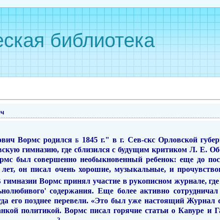
ская библиотека
ич
ович Вормс родился
б
1845 г." в г. Сев-скс Орловской губе
овскую гимназию, где сблизился с будущим крити­ком Л. Е. 
рмс был совершенно необыкновенный ребенок: еще до по­ст
 лет, он писал очень хорошие, музыкальные, и прочувств
В гимназии Вормс принял участие в рукописном журнале, где
ьнолюбивого' содержания. Еще более активно сотрудничал
уда его позднее перевели. «Это был уже настоящий Журнал 
анкой политикой. Вормс писал горячие статьи о Кавуре и 
2