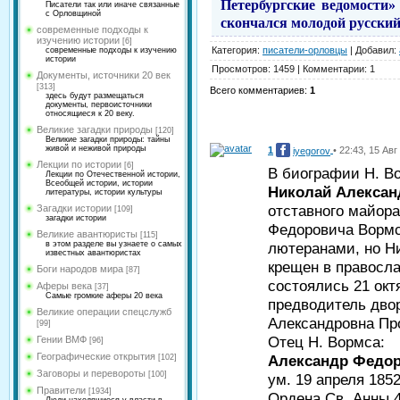
Петербургские ведомо­сти
Писатели так или иначе связанные
с Орловщиной
скончался молодой русский
современные подходы к
изучению истории
[6]
Категория
:
писатели-орловцы
|
Добавил
:
современные подходы к изучению
истории
Просмотров
:
1459
|
Комментарии
:
1
Документы, источники 20 век
[313]
Всего комментариев
:
1
здесь будут размещаться
документы, первоисточники
относящиеся к 20 веку.
Великие загадки природы
[120]
Великие загадки природы: тайны
живой и неживой природы
1
• 22:43, 15 Авг
iyegorov
Лекции по истории
[6]
В биографии Н. В
Лекции по Отечественной истории,
Всеобщей истории, истории
Николай Алексан
литературы, истории культуры
отставного майор
Загадки истории
[109]
загадки истории
Федоровича Вормс
Великие авантюристы
[115]
лютеранами, но Н
в этом разделе вы узнаете о самых
известных авантюристах
крещен в правосл
Боги народов мира
[87]
состоялись 21 окт
Аферы века
[37]
Самые громкие аферы 20 века
предводитель дво
Великие операции спецслужб
Александровна Пр
[99]
Отец Н. Вормса:
Гении ВМФ
[96]
Географические открытия
Ал
ександр Федо
[102]
Заговоры и перевороты
[100]
ум. 19 апреля 1852
Правители
[1934]
Ордена Св. Анны 4 