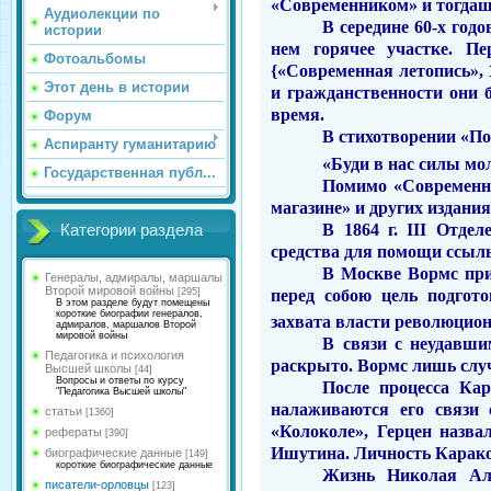
«Современником» и тогдаш
Аудиолекции по
В середине 60-х год
истории
нем горячее участке. П
Фотоальбомы
{«Современная летопись», 
Этот день в истории
и гражданственности они 
время.
Форум
В стихотворении «По
Аспиранту гуманитарию
«Буди в нас силы мо
Государственная публ...
Помимо «Современни
магазине» и других издания
В 1864 г.
III
Отделе
Категории раздела
средства для помощи ссыл
В Москве Вормс при
Генералы, адмиралы, маршалы
Второй мировой войны
перед собою цель подгот
[295]
В этом разделе будут помещены
короткие биографии генералов,
захвата власти революцион
адмиралов, маршалов Второй
мировой войны
В связи с неудавш
Педагогика и психология
раскрыто. Вормс лишь случ
Высшей школы
[44]
Вопросы и ответы по курсу
После процесса Кар
"Педагогика Высшей школы"
налаживаются его связи 
статьи
[1360]
«Колоколе», Герцен назва
рефераты
[390]
Ишутина. Личность Карако
биографические данные
[149]
короткие биографические данные
Жизнь Николая Але
писатели-орловцы
[123]