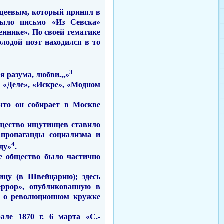
лещеевым, который принял в
было письмо «Из Севска»
еннике». По своей тематике
лодой поэт находился в то
3
 разума, любви.,,»
 «Деле», «Искре», «Модном
 что он собирает в Москве
щество ищутинцев ставило
 пропаганды социализма и
4
ду»
.
е общество было частично
ицу (в Швейцарию); здесь
р­рор», опубликованную в
ал о революционном кружке
ле 1870 г. 6 марта «С.-