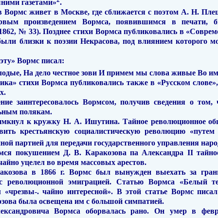
ними газетами»
.
ов Вормс живет в Москве, где сближает­ся с поэтом А. Н. П
ервым произведением Вормса, появившимся в печати, 
1862, № 33). Позднее стихи Вормса публиковались в «Соврем
были близки к поэзии Некрасова, под влиянием которого мо
эту» Вормс писал:
лодые, На дело честное зови И примем мы слова живые Во имя
ка» стихи Вормса публиковались так­же в «Русском слове»,
х.
ние заинтересовалось Вормсом, получив сведения о том,
ьным полякам.
мкнул к кружку Н. А. Ишутина. Тайное революционное об
овить крестьянскую социалистическую революцию «путем
ной пар­тией для передачи государственного управления наро
имся покушением Д. В. Каракозова па Александра
II
тайно
айно уцелел во время массовых арестов.
акозова в 1866 г. Вормс был вынужден выехать за гран
с революционной эмиграцией. Статью Вормса «Белый те
л «чрезвы-. чайно интересной». В этой статье Вормс пис
зова была освещена им с большой симпатией.
ксандровича Вормса оборвалась рано. Он умер в февра