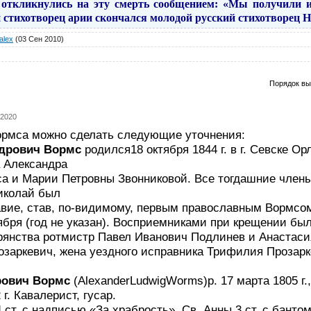
» откликнулись на эту смерть сообщением: «Мы получили 
 стихотворец арии скончался молодой русский стихотворец 
alex
(03 Сен 2010)
Порядок вы
 2020
ормса можно сделать следующие уточнения:
дрович Вормс
родился18 октября 1844 г. в г. Севске О
а Александра
а и Марии Петровны Звонниковой. Все тогдашние член
иколай был
авие, став, по-видимому, первым православным Вормсо
ября (год не указан). Восприемниками при крещении бы
рянства ротмистр Павел Иванович Подлинев и Анастаси
озаркевич, жена уездного исправника Трифилия Прозарк
рович Вормс
(AlexanderLudwigWorms)р. 17 марта 1805 г.,
 г. Кавалерист, гусар.
ст. с надписью «За храбрость», Св. Анны 3 ст. с бантом