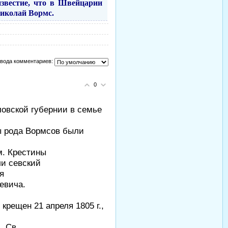
известие, что в Швейцарии
Николай Вормс.
вода комментариев:
0
рловской губернии в семье
ы рода Вормсов были
м. Крестины
ли севский
я
евича.
 крещен 21 апреля 1805 г.,
, Св.