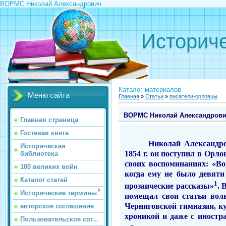
ВОРМС Николай Александрович
Историче
Каталог материалов
Меню сайта
Главная
»
Статьи
»
писатели-орловцы
ВОРМС Николай Александров
Главная страница
Гостевая книга
Николай Александр
Историческая
1854 г. он посту­пил в Орл
библиотека
своих воспоминаниях: «Во
100 великих войн
когда ему не было девяти
Каталог статей
1
прозаические рассказы»
. 
Исторические термины
помещал свои статьи вол
Черниговской гимназии, к
авторское соглашение
хроникой и даже с иност­р
Пользовательское сог...