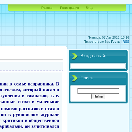
Главная
Регистрация
Вход
Пятница, 07 Авг 2026, 13:16
Приветствую Вас
Гость
|
RSS
Вход на сайт
Поиск
рнии в семье исправника. В
Оболенским, который писал в
упления в гимназию, т. е.
ованные стихи и маленькие
 помимо рассказов и стихов
 он в рукописном журнале
с критикой и общественной
Гарибальди, он зачитывался