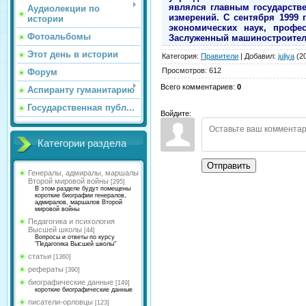
являлся главным государств
Аудиолекции по
измерений. С сентября 1999 г
истории
экономических наук, профе
Фотоальбомы
Заслуженный машиностроитель
Этот день в истории
Категория
:
Правители
|
Добавил
:
juliya
(20
Просмотров
:
612
Форум
Всего комментариев
:
0
Аспиранту гуманитарию
Государственная публ...
Войдите:
Категории раздела
Отправить
Генералы, адмиралы, маршалы
Второй мировой войны
[295]
В этом разделе будут помещены
короткие биографии генералов,
адмиралов, маршалов Второй
мировой войны
Педагогика и психология
Высшей школы
[44]
Вопросы и ответы по курсу
"Педагогика Высшей школы"
статьи
[1360]
рефераты
[390]
биографические данные
[149]
короткие биографические данные
писатели-орловцы
[123]