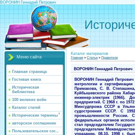
ВОРОНИН Геннадий Петрович
Историче
Каталог материалов
Меню сайта
Главная
»
Статьи
»
Правители
ВОРОНИН Геннадий Петрович
Главная страница
ВОРОНИН Геннадий Петрович (
Гостевая книга
метрологии и сертификации в
Историческая
Примакова, С. В. Степашина,
библиотека
Куйбышевского района Хабаро
инженер-электрик (1966). 
100 великих войн
предприятий. С 1968 г. по 19
Минсудпрома СССР в Ульянов
Каталог статей
судостроения СССР. С 1992
Исторические термины
промышленности России. С 
федеральных органов исполни
авторское соглашение
стал председателем Государст
председателем Межведомствен
Пользовательское сог...
упразднен. 08.10. 1998 г. б