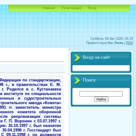
Главная
Регистрация
Вход
Суббота, 08 Авг 2026, 01:33
Приветствую Вас
Гость
|
RSS
Вход на сайт
Федерации по стандартизации,
Поиск
8 г., в правительствах Е. М.
 г. Родился в с. Кустанаевка
м институте по специальности
оронных и судостроительных
строительного завода «Комета»
91 гг. заместитель министра
венного комитета оборонной
осле реорганизации системы
. П. Воронин с 03.07.1997 г.
и. 16.10.1997 г. был назначен
0.04.1998 г. Госстандарт был
С 09.11.1998 г. по должности