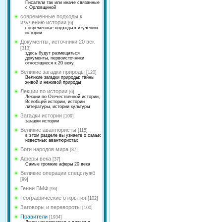
Писатели так или иначе связанные
с Орловщиной
современные подходы к
изучению истории
[6]
современные подходы к изучению
истории
Документы, источники 20 век
[313]
здесь будут размещаться
документы, первоисточники
относящиеся к 20 веку.
Великие загадки природы
[120]
Великие загадки природы: тайны
живой и неживой природы
Лекции по истории
[6]
Лекции по Отечественной истории,
Всеобщей истории, истории
литературы, истории культуры
Загадки истории
[109]
загадки истории
Великие авантюристы
[115]
в этом разделе вы узнаете о самых
известных авантюристах
Боги народов мира
[87]
Аферы века
[37]
Самые громкие аферы 20 века
Великие операции спецслужб
[99]
Гении ВМФ
[96]
Географические открытия
[102]
Заговоры и перевороты
[100]
Правители
[1934]