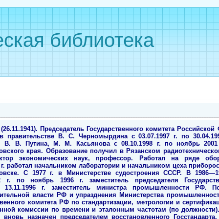
ская библиотека
26.11.1941). Председатель Государственного комитета Российской 
 правительстве В. С. Черномырдина с 03.07.1997 г. по 30.04.199
 В. В. Путина, М. М. Касьянова с 08.10.1998 г. по ноябрь 2001
вского края. Образование получил в Рязанском радиотехническо
Доктор экономических наук, профессор. Работал на ряде об
72 г. работал начальником лаборатории и начальником цеха приборо
ске. С 1977 г. в Министерстве судостроения СССР. В 1986—19
 г. по ноябрь 1996 г. заместитель председателя Государст
13.11.1996 г. заместитель министра промышленности РФ. П
тельной власти РФ и упразднения Министерства промышленности Г
венного комитета РФ по стандартизации, метрологии и сертификаци
ной комиссии по времени и эталонным частотам (по должности). 3
ыл вновь назначен председателем восстановленного Госстандарта. 