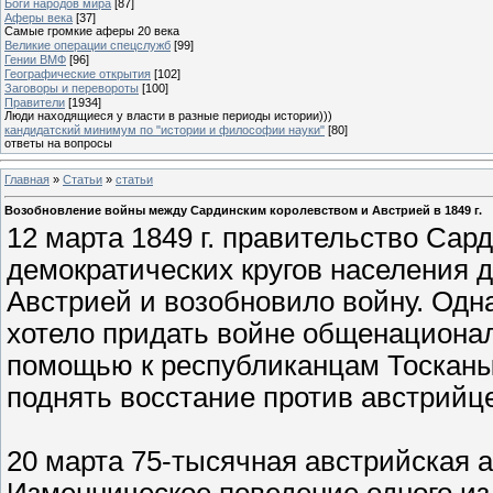
Боги народов мира
[87]
Аферы века
[37]
Самые громкие аферы 20 века
Великие операции спецслужб
[99]
Гении ВМФ
[96]
Географические открытия
[102]
Заговоры и перевороты
[100]
Правители
[1934]
Люди находящиеся у власти в разные периоды истории)))
кандидатский минимум по "истории и философии науки"
[80]
ответы на вопросы
Главная
»
Статьи
»
статьи
Возобновление войны между Сардинским королевством и Австрией в 1849 г.
12 марта 1849 г. правительство Сар
демократических кругов населения 
Австрией и возобновило войну. Одн
хотело придать войне общенационал
помощью к республиканцам Тосканы
поднять восстание против австрийц
20 марта 75-тысячная австрийская 