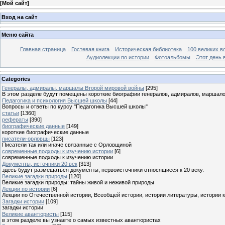
[
Мой сайт
]
Вход на сайт
Меню сайта
Главная страница
Гостевая книга
Историческая библиотека
100 великих в
Аудиолекции по истории
Фотоальбомы
Этот день 
Categories
Генералы, адмиралы, маршалы Второй мировой войны
[295]
В этом разделе будут помещены короткие биографии генералов, адмиралов, маршал
Педагогика и психология Высшей школы
[44]
Вопросы и ответы по курсу "Педагогика Высшей школы"
статьи
[1360]
рефераты
[390]
биографические данные
[149]
короткие биографические данные
писатели-орловцы
[123]
Писатели так или иначе связанные с Орловщиной
современные подходы к изучению истории
[6]
современные подходы к изучению истории
Документы, источники 20 век
[313]
здесь будут размещаться документы, первоисточники относящиеся к 20 веку.
Великие загадки природы
[120]
Великие загадки природы: тайны живой и неживой природы
Лекции по истории
[6]
Лекции по Отечественной истории, Всеобщей истории, истории литературы, истории 
Загадки истории
[109]
загадки истории
Великие авантюристы
[115]
в этом разделе вы узнаете о самых известных авантюристах