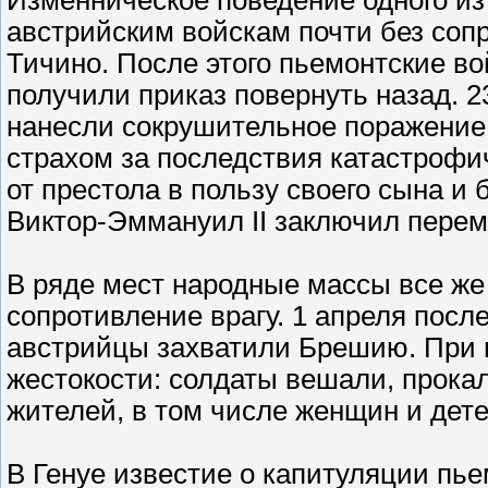
Изменническое поведение одного из
австрийским войскам почти без соп
Тичино. После этого пьемонтские в
получили приказ повернуть назад. 2
нанесли сокрушительное поражение
страхом за последствия катастрофич
от престола в пользу своего сына и
Виктор-Эммануил II заключил перем
В ряде мест народные массы все ж
сопротивление врагу. 1 апреля пос
австрийцы захватили Брешию. При 
жестокости: солдаты вешали, прок
жителей, в том числе женщин и дете
В Генуе известие о капитуляции пь