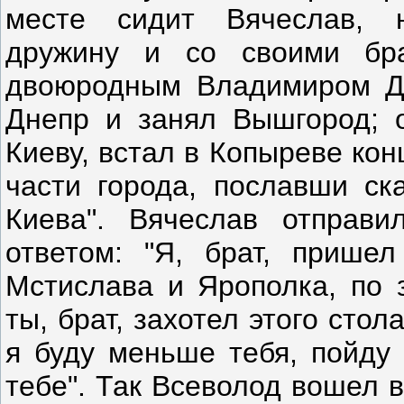
месте сидит Вячеслав, 
дружину и со своими бр
двоюродным Владимиром Да
Днепр и занял Вышгород; о
Киеву, встал в Копыреве кон
части города, пославши ск
Киева". Вячеслав отправ
ответом: "Я, брат, прише
Мстислава и Ярополка, по 
ты, брат, захотел этого стол
я буду меньше тебя, пойду
тебе". Так Всеволод вошел 