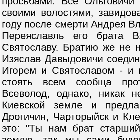
просьбами. Все Ольговичи
своими волостями, завидова
году после смерти Андрея В
Переяславль его брата В
Святославу. Братию же не 
Изяслав Давыдовичи соедин
Игорем и Святославом - и ц
стоять всем сообща про
Всеволод, однако, никак н
Киевской земле и предла
Дрогичин, Чарторыйск и Кле
это: "Ты нам брат старши
землю, так мы сами будем