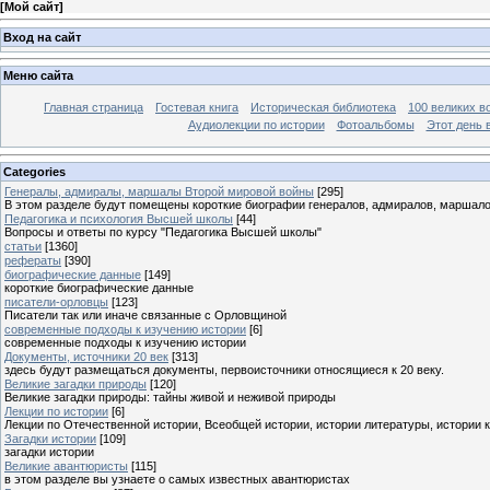
[
Мой сайт
]
Вход на сайт
Меню сайта
Главная страница
Гостевая книга
Историческая библиотека
100 великих в
Аудиолекции по истории
Фотоальбомы
Этот день 
Categories
Генералы, адмиралы, маршалы Второй мировой войны
[295]
В этом разделе будут помещены короткие биографии генералов, адмиралов, маршал
Педагогика и психология Высшей школы
[44]
Вопросы и ответы по курсу "Педагогика Высшей школы"
статьи
[1360]
рефераты
[390]
биографические данные
[149]
короткие биографические данные
писатели-орловцы
[123]
Писатели так или иначе связанные с Орловщиной
современные подходы к изучению истории
[6]
современные подходы к изучению истории
Документы, источники 20 век
[313]
здесь будут размещаться документы, первоисточники относящиеся к 20 веку.
Великие загадки природы
[120]
Великие загадки природы: тайны живой и неживой природы
Лекции по истории
[6]
Лекции по Отечественной истории, Всеобщей истории, истории литературы, истории 
Загадки истории
[109]
загадки истории
Великие авантюристы
[115]
в этом разделе вы узнаете о самых известных авантюристах