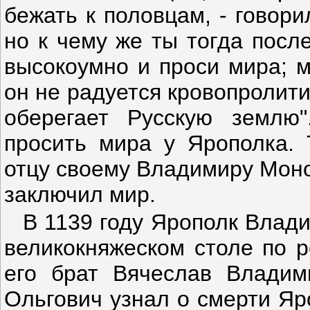
бежать к половцам, - говори
но к чему же ты тогда посл
высокоумно и проси мира; 
он не радуется кровопролити
оберегает Русскую землю
просить мира у Ярополка. Т
отцу своему Владимиру Моно
заключил мир.
В 1139 году Ярополк Влад
великокняжеском столе по 
его брат Вячеслав Владим
Ольгович узнал о смерти Яро