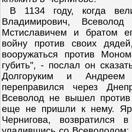
В 1134 году, когда ве
Владимирович, Всеволо
Мстиславичем и братом ег
войну против своих дяде
вооружаться против Моном
губить", - послал он сказа
Долгоруким и Андреем 
переправился через Днеп
Всеволод не вышел против 
еще не пришли к нему. Яро
Чернигова, возвратился 
уладившись со Всеволодом; 