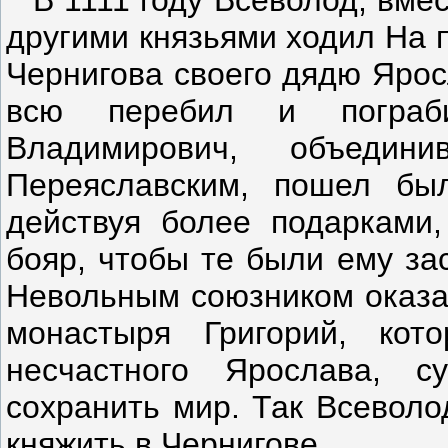
В 1111 году Всеволод, вме
другими князьями ходил На п
Чернигова своего дядю Ярос
всю перебил и пограби
Владимирович, объедин
Переяславским, пошел бы
действуя более подарками,
бояр, чтобы те были ему за
Невольным союзником оказал
монастыря Григорий, кот
несчастного Ярослава, с
сохранить мир. Так Всеволо
княжить в Чернигове.