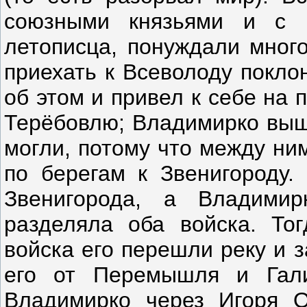
союзными князьями и с 
летописца, понуждали мног
приехать к Всеволоду покло
об этом и привел к себе на
Терёбовлю; Владимирко выше
могли, потому что между ни
по берегам к Звенигороду.
Звенигорода, а Владими
разделяла оба войска. Тог
войска его перешли реку и 
его от Перемышля и Гали
Владимирко через Игоря О