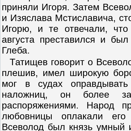
приняли Игоря. Затем Всево
и Изяслава Мстиславича, ст
Игорю, и те отвечали, что
августа преставился и был
Глеба.
Татищев говорит о Всеволо
плешив, имел широкую боро
мог в судах оправдывать
наложниц, он более за
распоряжениями. Народ п
любовницы оплакали его 
Всеволод был князь умный и