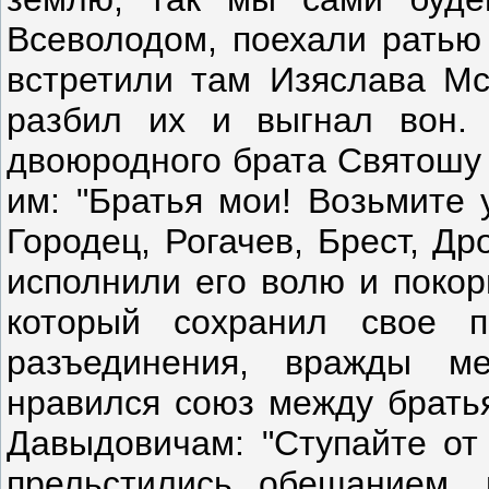
Всеволодом, поехали ратью
встретили там Изяслава Мс
разбил их и выгнал вон.
двоюродного брата Святошу 
им: "Братья мои! Возьмите 
Городец, Рогачев, Брест, Др
исполнили его волю и покор
который сохранил свое п
разъединения, вражды м
нравился союз между братья
Давыдовичам: "Ступайте от 
прельстились обещанием,