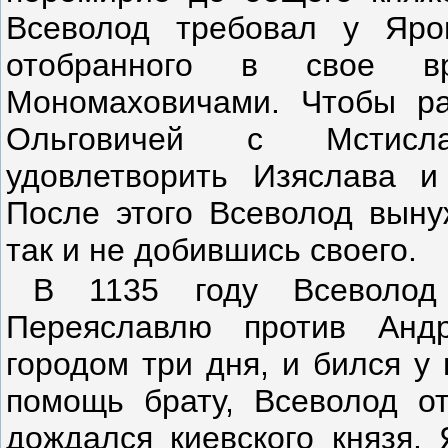
Всеволод требовал у Яро
отобранного в свое вр
Мономаховичами. Чтобы ра
Ольговичей с Мстисла
удовлетворить Изяслава 
После этого Всеволод выну
так и не добившись своего.
В 1135 году Всеволо
Переяславлю против Анд
городом три дня, и бился у 
помощь брату, Всеволод о
дождался киевского князя.