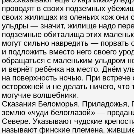
проводят в своих подземных убежищ
своих жилищах из оленьих кож они 
ульдры — значит, жилище надо перен
подземные обиталища этих маленьки
могут сильно навредить — порвать 
и подложить вместо него своего уро
обращаться с маленьким ульдром н
и вернёт ребёнка на место. Днём ул
на поверхность ночью. При встрече 
осторожней и не делать ничего, что
могучие волшебники.
Сказания Беломорья, Приладожья, 
землю «чуди белоглазой» — предани
Севере. Указывают чудские крепост
называют финские племена, жившие 