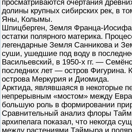
просматриваются очертания древних
долины крупных сибирских рек, в то
Яны, Колымы.
Шпицберген, Земля Франца-Иосифа 
остатки полярного материка. Проце
легендарные Земля Санникова и Зе
суши, ушедшие под воду в последнее 
Васильевский, в 1950-х гг. — Семён
последних лет — остров Фигурина. 
острова Меркурия и Диомида.
Арктида, являвшаяся в некоторые 
непрерывным «мостом» между Евраз
большую роль в формировании прир
Сравнительный анализ флоры Таймыр
архипелага показал, что некогда су
между растениями Таймыра и поляр