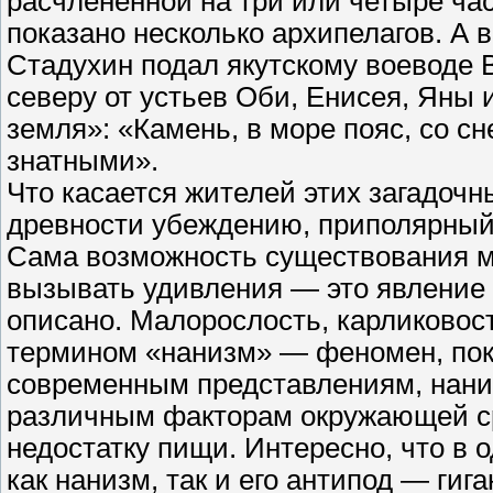
расчленённой на три или четыре ча
показано несколько архипелагов. А 
Стадухин подал якутскому воеводе В
северу от устьев Оби, Енисея, Яны
земля»: «Камень, в море пояс, со с
знатными».
Что касается жителей этих загадочн
древности убеждению, приполярный
Сама возможность существования ма
вызывать удивления — это явление 
описано. Малорослость, карликовос
термином «нанизм» — феномен, пок
современным представлениям, нани
различным факторам окружающей ср
недостатку пищи. Интересно, что в 
как нанизм, так и его антипод — ги