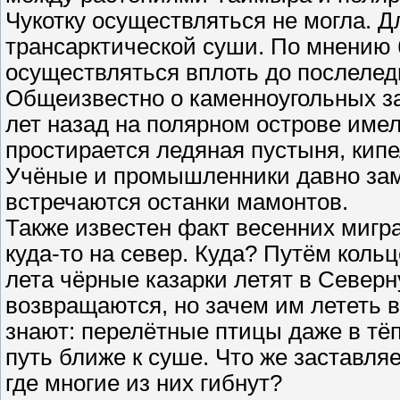
Чукотку осуществляться не могла. Д
трансарктической суши. По мнению б
осуществляться вплоть до послеледн
Общеизвестно о каменноугольных з
лет назад на полярном острове имел
простирается ледяная пустыня, кипе
Учёные и промышленники давно заме
встречаются останки мамонтов.
Также известен факт весенних мигр
куда-то на север. Куда? Путём коль
лета чёрные казарки летят в Север
возвращаются, но зачем им лететь в
знают: перелётные птицы даже в тё
путь ближе к суше. Что же заставля
где многие из них гибнут?