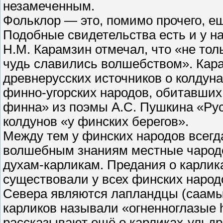
незамеченным.
Фольклор — это, помимо прочего, е
Подобные свидетельства есть и у н
Н.М. Карамзин отмечал, что «не тол
чудь славились волшебством». Кар
древнерусских источников о колдуна
финно-угорских народов, обитавших
финна» из поэмы А.С. Пушкина «Рус
колдунов «у финских берегов».
Между тем у финских народов всегд
волшебным знаниям местные чарод
духам-карликам. Предания о карлик
существовали у всех финских народ
Севера являются лапландцы (саамы,
карликов называли «огненноглазые h
рассказывают ещё о карликах-ульд