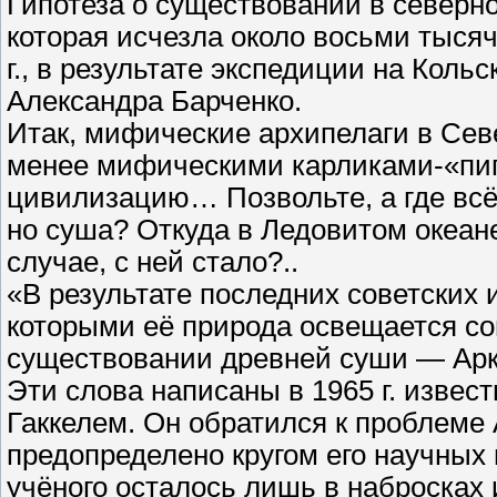
Гипотеза о существовании в северн
которая исчезла около восьми тыся
г., в результате экспедиции на Коль
Александра Барченко.
Итак, мифические архипелаги в Сев
менее мифическими карликами-«пи
цивилизацию… Позвольте, а где всё
но суша? Откуда в Ледовитом океане
случае, с ней стало?..
«В результате последних советских
которыми её природа освещается со
существовании древней суши — Арк
Эти слова написаны в 1965 г. изве
Гаккелем. Он обратился к проблеме 
предопределено кругом его научных
учёного осталось лишь в набросках 