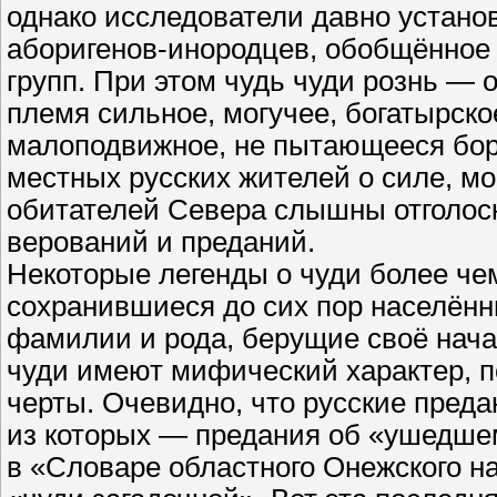
однако исследователи давно устано
аборигенов-инородцев, обобщённое 
групп. При этом чудь чуди рознь — 
племя сильное, могучее, богатырско
малоподвижное, не пытающееся боро
местных русских жителей о силе, м
обитателей Севера слышны отголос
верований и преданий.
Некоторые легенды о чуди более че
сохранившиеся до сих пор населённы
фамилии и рода, берущие своё начал
чуди имеют мифический характер, п
черты. Очевидно, что русские преда
из которых — предания об «ушедшем
в «Словаре областного Онежского н