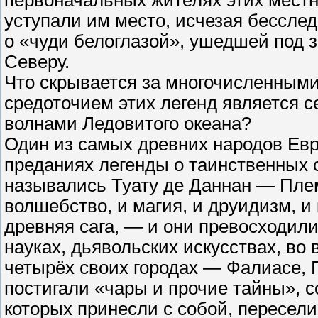
первоначальных жителях этих местн
уступали им место, исчезая бессле
о «чуди белоглазой», ушедшей под 
Северу.
Что скрывается за многочисленными
средоточием этих легенд является 
волнами Ледовитого океана?
Один из самых древних народов Евр
преданиях легенды о таинственных 
назывались Туату де Даннан — Пле
волшебство, и магия, и друидизм, и
древняя сага, — и они превосходил
науках, дьявольских искусствах, во 
четырёх своих городах — Фалиасе, 
постигали «чары и прочие тайны», с
которых принесли с собой, пересел