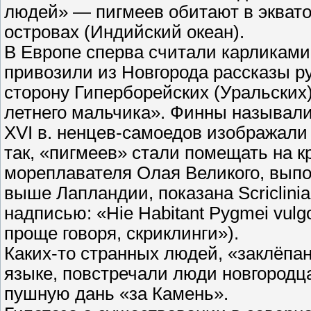
людей» — пигмеев обитают в экват
островах (Индийский океан).
В Европе сперва считали карликами
привозили из Новгорода рассказы ру
сторону Гиперборейских (Уральских)
летнего мальчика». Финны называли
XVI в. ненцев-самоедов изображали 
так, «пигмеев» стали помещать на к
мореплавателя Олая Великого, выполн
выше Лапландии, показана Scriclini
надписью: «Hie Habitant Pygmei vulgo
проще говоря, скриклинги»).
Каких-то странных людей, «заклёпа
языке, повстречали люди новгородц
пушную дань «за Камень».