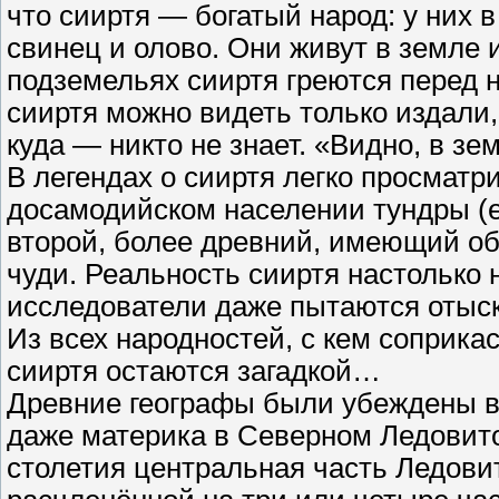
что сииртя — богатый народ: у них 
свинец и олово. Они живут в земле 
подземельях сииртя греются перед 
сииртя можно видеть только издали
куда — никто не знает. «Видно, в з
В легендах о сииртя легко просматр
досамодийском населении тундры (ес
второй, более древний, имеющий о
чуди. Реальность сииртя настолько 
исследователи даже пытаются отыск
Из всех народностей, с кем соприка
сииртя остаются загадкой…
Древние географы были убеждены в
даже материка в Северном Ледовито
столетия центральная часть Ледови