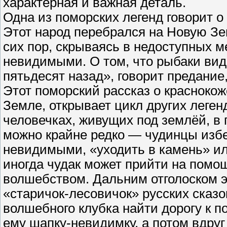
характерная и важная деталь.
Одна из поморских легенд говорит о
Этот народ перебрался на Новую З
сих пор, скрываясь в недоступных м
невидимыми. О том, что рыбаки вид
пятьдесят назад», говорит предание,
Этот поморский рассказ о красноко
Земле, открывает цикл других леген
человечках, живущих под землёй, в 
можно крайне редко — чудинцы избе
невидимыми, «уходить в камень» ил
иногда чудак может прийти на помо
волшебством. Дальним отголоском 
«старичок-лесовичок» русских ска
волшебного клубка найти дорогу к 
ему шапку-невидимку, а потом вдру