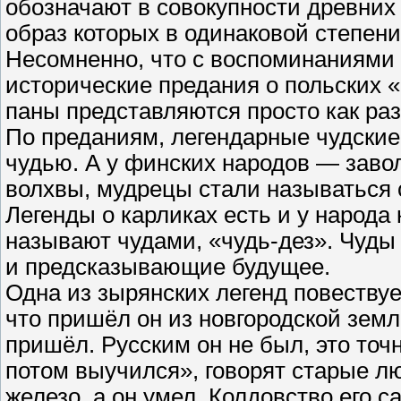
обозначают в совокупности древних
образ которых в одинаковой степени
Несомненно, что с воспоминаниями
исторические предания о польских «
паны представляются просто как ра
По преданиям, легендарные чудски
чудью. А у финских народов — заво
волхвы, мудрецы стали называться
Легенды о карликах есть и у народа
называют чудами, «чудь-дез». Чуды
и предсказывающие будущее.
Одна из зырянских легенд повествуе
что пришёл он из новгородской земли
пришёл. Русским он не был, это точ
потом выучился», говорят старые лю
железо, а он умел. Колдовство его 