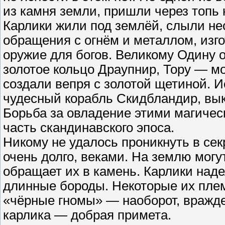
из камня земли, пришли через топь 
Карлики жили под землёй, слыли н
обращения с огнём и металлом, изг
оружие для богов. Великому Одину 
золотое кольцо Драупнир, Тору — м
создали вепря с золотой щетиной. 
чудесный корабль Скидбландир, вы
Борьба за овладение этими магиче
часть скандинавского эпоса.
Никому не удалось проникнуть в сек
очень долго, веками. На землю мог
обращает их в камень. Карлики над
длинные бороды. Некоторые их пле
«чёрные гномы» — наоборот, вражде
карлика — добрая примета.