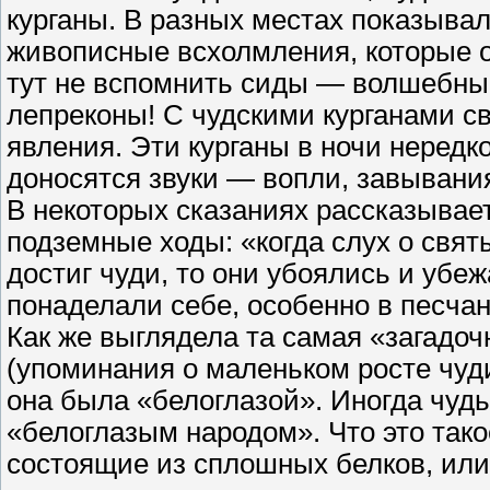
курганы. В разных местах показыва
живописные всхолмления, которые о
тут не вспомнить сиды — волшебные
лепреконы! С чудскими курганами с
явления. Эти курганы в ночи нередк
доносятся звуки — вопли, завывания
В некоторых сказаниях рассказывает
подземные ходы: «когда слух о свя
достиг чуди, то они убоялись и убе
понаделали себе, особенно в песчан
Как же выглядела та самая «загадо
(упоминания о маленьком росте чуди
она была «белоглазой». Иногда чуд
«белоглазым народом». Что это тако
состоящие из сплошных белков, или 