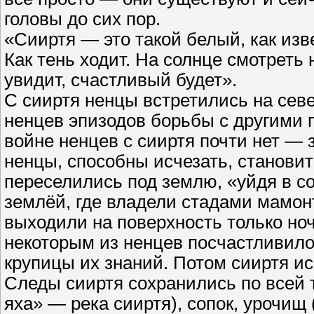
головы до сих пор.
«Сииртя — это такой белый, как из
Как тень ходит. На солнце смотреть 
увидит, счастливый будет».
С сииртя ненцы встретились на сев
ненцев эпизодов борьбы с другими 
войне ненцев с сииртя почти нет — 
ненцы, способны исчезать, станови
переселились под землю, «уйдя в с
землёй, где владели стадами мамо
выходили на поверхность только ноч
некоторым из ненцев посчастливилос
крупицы их знаний. Потом сииртя ис
Следы сииртя сохранились по всей т
яха» — река сииртя), сопок, урочищ