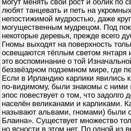
могут менять свой рост и облик по 
любят танцевать и петь на укромны
непостижимой мудростью, даже круп
могущественным мудрецом. Под пок
некоторые деревья, прежде всего ду
Гномы выходят на поверхность толь
освещаются тёплым светом янтаря 
это воспоминание о той Изначальной
беззвёздном подземном мире, где п
Если в Ирландию карлики явились к
по-видимому, были знакомы с ними 
эпос повествует о том, что задолго
населён великанами и карликами. Ка
называют альвами, гномами) были с
Блаина». Существует множество тол
но ясности в этом нет. По одной из