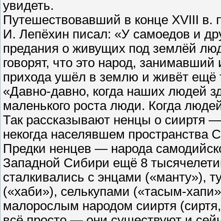
увидеть.
Путешествовавший в конце XVIII в.
И. Лепёхин писал: «У самоедов и д
предания о живущих под землёй лю
говорят, что это народ, занимавший
прихода ушёл в землю и живёт ещё 
«Давно-давно, когда наших людей з
маленького роста люди. Когда людей
Так рассказывают ненцы о сииртя 
некогда населявшем пространства С
Предки ненцев — народа самодийск
Западной Сибири ещё 8 тысячелетий
сталкивались с энцами («манту»), ту
(«хаби»), селькупами («тасым-хапи»
малорослым народом сииртя (сиртя,
всё просто — они существуют и сейч