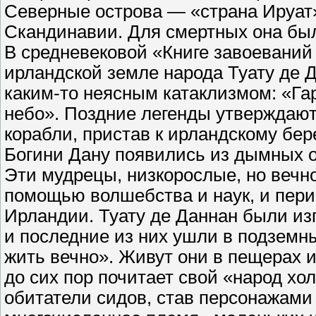
Северные острова — «страна Ируат»
Скандинавии. Для смертных она бы
В средневековой «Книге завоеваний
ирландской земле народа Туату де 
каким-то неясным катаклизмом: «Га
небо». Поздние легенды утверждают
корабли, пристав к ирландскому бер
Богини Дану появились из дымных о
Эти мудрецы, низкорослые, но вечн
помощью волшебства и наук, и пери
Ирландии. Туату де Даннан были и
и последние из них ушли в подземн
жить вечно». Живут они в пещерах 
до сих пор почитает свой «народ хо
обитатели сидов, став персонажами