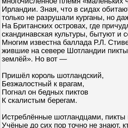
многочисленное племя «маленьких ч
Ирландии. Зная, что в сидах обита
только не разрушали курганы, но да
На Британских островах, где причуд
скандинавская культуры, бытуют и с
Многим известна баллада Р.Л. Стив
жившие на севере Шотландии пикты
землёй». Но вот —
Пришёл король шотландский,
Безжалостный к врагам,
Погнал он бедных пиктов
К скалистым берегам.
Истреблённые шотландцами, пикты 
Учёные до сих пор точно не знают, к