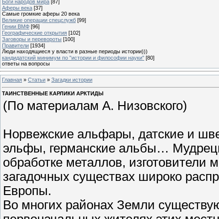
Боги народов мира
[87]
Аферы века
[37]
Самые громкие аферы 20 века
Великие операции спецслужб
[99]
Гении ВМФ
[96]
Географические открытия
[102]
Заговоры и перевороты
[100]
Правители
[1934]
Люди находящиеся у власти в разные периоды истории)))
кандидатский минимум по "истории и философии науки"
[80]
ответы на вопросы
Главная
»
Статьи
»
Загадки истории
ТАИНСТВЕННЫЕ КАРЛИКИ АРКТИДЫ
(По материалам А. Низовского)
Норвежские альфары, датские и шве
эльфы, германские альбы… Мудрецы
обработке металлов, изготовители 
загадочных существах широко расп
Европы.
Во многих районах Земли существую