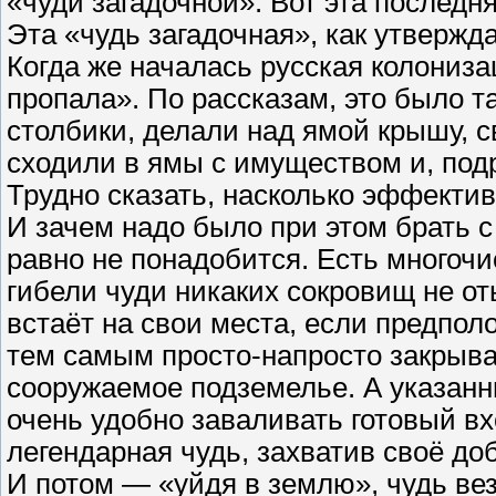
«чуди загадочной». Вот эта последн
Эта «чудь загадочная», как утвержд
Когда же началась русская колониза
пропала». По рассказам, это было т
столбики, делали над ямой крышу, 
сходили в ямы с имуществом и, подр
Трудно сказать, насколько эффектив
И зачем надо было при этом брать с
равно не понадобится. Есть многоч
гибели чуди никаких сокровищ не от
встаёт на свои места, если предполо
тем самым просто-напросто закрыва
сооружаемое подземелье. А указан
очень удобно заваливать готовый в
легендарная чудь, захватив своё д
И потом — «уйдя в землю», чудь вез