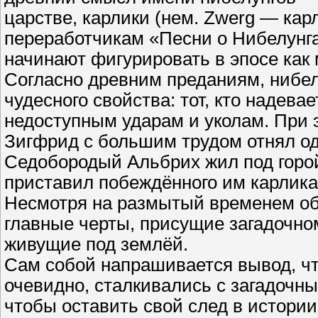
царстве, карлики (нем. Zwerg — кар
переработчикам «Песни о Нибелунга
начинают фигурировать в эпосе как 
Согласно древним преданиям, нибе
чудесного свойства: тот, кто надев
недоступным ударам и уколам. При э
Зигфрид с большим трудом отнял од
Седобородый Альбрих жил под горой
приставил побеждённого им карлика
Несмотря на размытый временем обр
главные черты, присущие загадочно
живущие под землёй.
Сам собой напрашивается вывод, ч
очевидно, сталкивались с загадоч
чтобы оставить свой след в истори