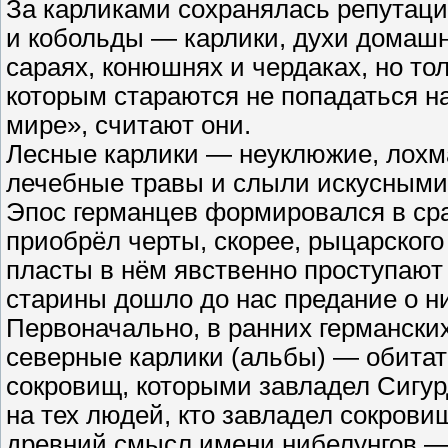
За карликами сохранялась репутаци
и кобольды — карлики, духи домашн
сараях, конюшнях и чердаках, но то
которым стараются не попадаться н
мире», считают они.
Лесные карлики — неуклюжие, лохма
лечебные травы и слыли искусными
Эпос германцев формировался в сра
приобрёл черты, скорее, рыцарского
пласты в нём явственно проступают 
старины дошло до нас предание о н
Первоначально, в ранних германски
северные карлики (альбы) — обитат
сокровищ, которыми завладел Сигур
на тех людей, кто завладел сокров
древний смысл имени нибелунгов —