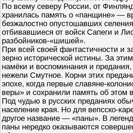
По всему северу России, от Финлян
хранилась память о «панщине» — в
безжалостно опустошавших селения
отбивавшиеся от войск Сапеги и Лис
разбойников-«шишей».
При всей своей фантастичности и за
зерно исторической истины. За эти
намёки и воспоминания и предания,
нежели Смутное. Корни этих предани
эпохе, когда первые славяне-колони
веры» и сохранили память об этом в
Под чудью в русских преданиях об
население края. Но для вепсско-кар
другое название — «паны». В легенд
паны нередко оказываются совершен