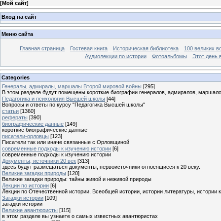
[
Мой сайт
]
Вход на сайт
Меню сайта
Главная страница
Гостевая книга
Историческая библиотека
100 великих в
Аудиолекции по истории
Фотоальбомы
Этот день 
Categories
Генералы, адмиралы, маршалы Второй мировой войны
[295]
В этом разделе будут помещены короткие биографии генералов, адмиралов, маршал
Педагогика и психология Высшей школы
[44]
Вопросы и ответы по курсу "Педагогика Высшей школы"
статьи
[1360]
рефераты
[390]
биографические данные
[149]
короткие биографические данные
писатели-орловцы
[123]
Писатели так или иначе связанные с Орловщиной
современные подходы к изучению истории
[6]
современные подходы к изучению истории
Документы, источники 20 век
[313]
здесь будут размещаться документы, первоисточники относящиеся к 20 веку.
Великие загадки природы
[120]
Великие загадки природы: тайны живой и неживой природы
Лекции по истории
[6]
Лекции по Отечественной истории, Всеобщей истории, истории литературы, истории 
Загадки истории
[109]
загадки истории
Великие авантюристы
[115]
в этом разделе вы узнаете о самых известных авантюристах