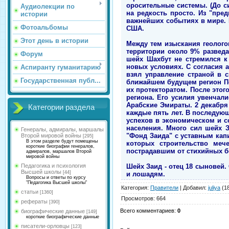
оросительные системы. (До с
Аудиолекции по
на редкость просто. Из "пре
истории
важнейших событиях в мире. В
Фотоальбомы
США.
Этот день в истории
Между тем изыскания геолого
территории около 9% разведа
Форум
шейх Шахбут не стремился к
новых условиях. С согласия а
Аспиранту гуманитарию
взял управление страной в с
Государственная публ...
ближайшем будущем регион Пе
их протекторатом. После это
региона. Его усилия увенчал
Арабские Эмираты. 2 декабря 
Категории раздела
каждые пять лет. В последую
успехов в экономическом и с
населения. Много сил шейх З
Генералы, адмиралы, маршалы
"Фонд Заида" с уставным кап
Второй мировой войны
[295]
В этом разделе будут помещены
которых строительство мече
короткие биографии генералов,
пострадавшим от стихийных б
адмиралов, маршалов Второй
мировой войны
Шейх Заид - отец 18 сыновей.
Педагогика и психология
Высшей школы
[44]
и лошадям.
Вопросы и ответы по курсу
"Педагогика Высшей школы"
Категория
:
Правители
|
Добавил
:
juliya
(18
статьи
[1360]
Просмотров
:
664
рефераты
[390]
Всего комментариев
:
0
биографические данные
[149]
короткие биографические данные
писатели-орловцы
[123]