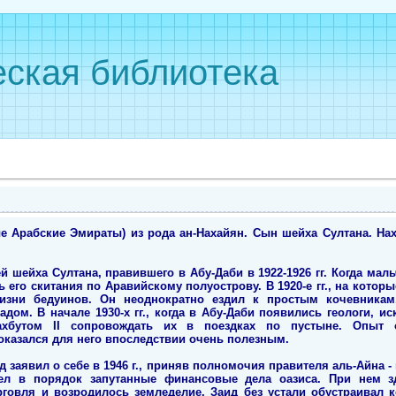
ская библиотека
 Арабские Эмираты) из рода ан-Нахайян. Сын шейха Султана. Наход
шейха Султана, правившего в Абу-Даби в 1922-1926 гг. Когда мал
ь его скитания по Аравийскому полуострову. В 1920-е гг., на кото
жизни бедуинов. Он неоднократно ездил к простым кочевникам
дом. В начале 1930-х гг., когда в Абу-Даби появились геологи, и
хбутом II сопровождать их в поездках по пустыне. Опыт 
азался для него впоследствии очень полезным.
 заявил о себе в 1946 г., приняв полномочия правителя аль-Айна -
л в порядок запутанные финансовые дела оазиса. При нем з
рговля и возродилось земледелие. Заид без устали обустраивал