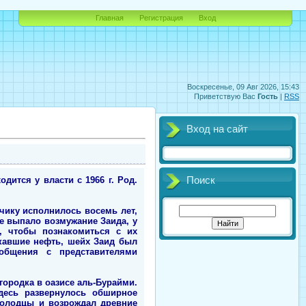
Главная
Регистрация
Вход
Воскресенье, 09 Авг 2026, 15:43
Приветствую Вас
Гость
|
RSS
Вход на сайт
ится у власти с 1966 г. Род.
Поиск
ьчику исполнилось восемь лет,
рые выпало возмужание Заида, у
, чтобы познакомиться с их
скавшие нефть, шейх Заид был
общения с представителями
 городка в оазисе аль-Бурайми.
десь развернулось обширное
 колодцы и возрождал древние