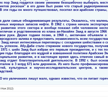
их пор Заид гордится своим умением безошибочно выбирать мест
дметов роскоши" в его доме был разве что старый радиоприемник
 эти годы он много путешествовал, посетил все арабские страны,
в дали самые обнадеживающие результаты. Оказалось, что малень
нных мировых запасов нефти. В 1962 г. страна начала экспортиро
 развитию этого сектора и вообще показал себя человеком несп
нгличан и родственников из клана ан-Нахайян Заид в августе 1966 г
вои руки. Двумя годами позже, в 1968 г., англичане объявили 
рсидского залива и предоставить независимость всем государства
го Заид начал интенсивные переговоры с соседними шейхствами о с
ись успехом. Абу-Даби стало стержнем нового государства, получ
1971 г. шейх Заид был избран его первым президентом, и с тех по
щие годы благодаря его мудрой и взвешенной политике Арабские
оциальном развитии, и в настоящее время здесь отмечен самый 
аид отдает благотворительной деятельности. В 1992 г. был осн
италом в 3 млрд 671 млн дирхемов. Из него было профинансирова
тей, культурных и научно-исследовательских центров, а так
едствий.
 О его увлечениях пишут мало, однако известно, что он питает гор
 Ноя 2012)