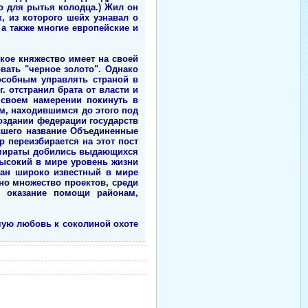
о для рытья колодца.) Жил он
, из которого шейх узнавал о
 а также многие европейские и
кое княжество имеет на своей
вать "черное золото". Однако
особным управлять страной в
. отстранил брата от власти и
о своем намерении покинуть в
м, находившимся до этого под
оздании федерации государств
ившего название Объединенные
р переизбирается на этот пост
 Эмираты добились выдающихся
высокий в мире уровень жизни
ован широко известный в мире
но множество проектов, среди
же оказание помощи районам,
ячую любовь к соколиной охоте