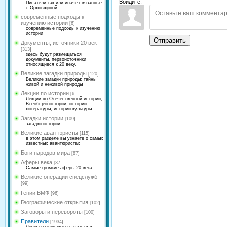
Войдите:
Писатели так или иначе связанные
с Орловщиной
современные подходы к
изучению истории
[6]
современные подходы к изучению
истории
Отправить
Документы, источники 20 век
[313]
здесь будут размещаться
документы, первоисточники
относящиеся к 20 веку.
Великие загадки природы
[120]
Великие загадки природы: тайны
живой и неживой природы
Лекции по истории
[6]
Лекции по Отечественной истории,
Всеобщей истории, истории
литературы, истории культуры
Загадки истории
[109]
загадки истории
Великие авантюристы
[115]
в этом разделе вы узнаете о самых
известных авантюристах
Боги народов мира
[87]
Аферы века
[37]
Самые громкие аферы 20 века
Великие операции спецслужб
[99]
Гении ВМФ
[96]
Географические открытия
[102]
Заговоры и перевороты
[100]
Правители
[1934]