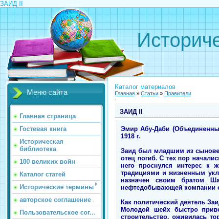
ЗАИД II
Историче
Каталог материалов
Меню сайта
Главная
»
Статьи
»
Правители
ЗАИД II
Главная страница
Эмир Абу-Даби (Объединенные
Гостевая книга
1918 г.
Историческая
библиотека
Заид был младшим из сыновей 
отец погиб. С тех пор началис
100 великих войн
него проснулся интерес к 
традициями и жизненным укла
Каталог статей
назначен своим братом Ша
Исторические термины
нефтедобывающей компании ок
авторское соглашение
Как политический деятель Заид
Молодой шейх быстро приве
Пользовательское сог...
строительство, оживилась то