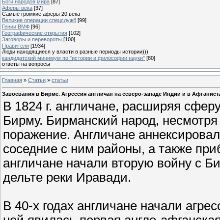
Боги народов мира
[87]
Аферы века
[37]
Самые громкие аферы 20 века
Великие операции спецслужб
[99]
Гении ВМФ
[96]
Географические открытия
[102]
Заговоры и перевороты
[100]
Правители
[1934]
Люди находящиеся у власти в разные периоды истории)))
кандидатский минимум по "истории и философии науки"
[80]
ответы на вопросы
Главная
»
Статьи
»
статьи
Завоевания в Бирме. Агрессия англичан на северо-западе Индии и в Афганист
В 1824 г. англичане, расширяя сфер
Бирму. Бирманский народ, несмотря
поражение. Англичане аннексировал
соседние с ним районы, а также при
англичане начали вторую войну с Б
дельте реки Иравади.
В 40-х годах англичане начали агре