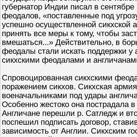
губернатор Индии писал в сентябре 
феодалов, «поставленные под угроз
успешно осуществленной сикхской а
принять все меры к тому, чтобы зас
вмешаться...» Действительно, в бор
феодалы стали искать поддержки у а
сикхскими феодалами и англичанами
Спровоцированная сикхскими феода
поражением сикхов. Сикхская армия
военачальниками под удары англича
Особенно жестоко она пострадала в 
Англичане перешли р. Сатледж и вто
поспешил подписать договор, стави
зависимость от Англии. Сикхским го