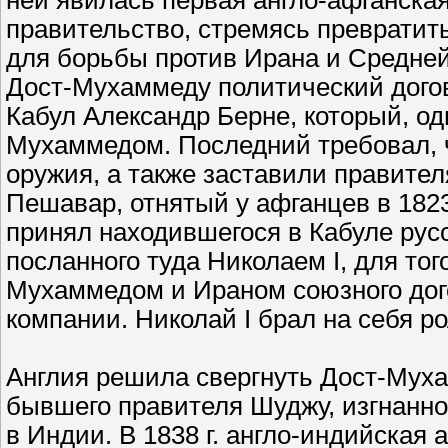
ней явилась первая англо-афганская
правительство, стремясь превратит
для борьбы против Ирана и Средней
Дост-Мухаммеду политический догово
Кабул Александр Берне, который, одн
Мухаммедом. Последний требовал, ч
оружия, а также заставили правите
Пешавар, отнятый у афганцев в 1823
принял находившегося в Кабуле русс
посланного туда Николаем I, для то
Мухаммедом и Ираном союзного дог
компании. Николай I брал на себя р
Англия решила свергнуть Дост-Муха
бывшего правителя Шуджу, изгнанног
в Индии. В 1838 г. англо-индийская