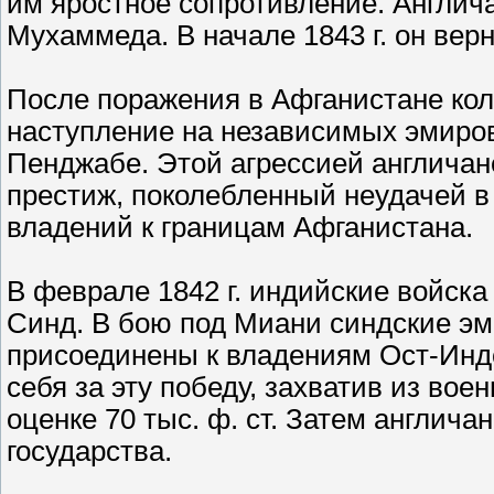
им яростное сопротивление. Англи
Мухаммеда. В начале 1843 г. он вер
После поражения в Афганистане ко
наступление на независимых эмиров
Пенджабе. Этой агрессией англичане
престиж, поколебленный неудачей в
владений к границам Афганистана.
В феврале 1842 г. индийские войска
Синд. В бою под Миани синдские эм
присоединены к владениям Ост-Инд
себя за эту победу, захватив из во
оценке 70 тыс. ф. ст. Затем англича
государства.