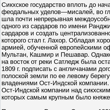
Сикхское государство вплоть до нач
феодальных уделов—мисалей, во гл
шла почти непрерывная междоусобна
одного из сардаров по имени Ранджи
сардаров и создать централизованн
которого стал г. Лахор. Обладая хо
армией, обученной европейскими о
Мультан, Кашмир и Пешавар. Однако
на восток от реки Сатледж была ос
1809 г. подписать с англичанами дог
полоской земли по ее левому берегу
владениями Ост-Индской компании. 
Ост-Индской компании над сикхскими
которых самым крупным было княже