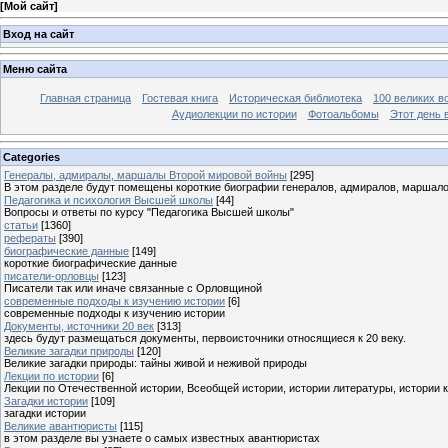
[
Мой сайт
]
Вход на сайт
Меню сайта
Главная страница
Гостевая книга
Историческая библиотека
100 великих в
Аудиолекции по истории
Фотоальбомы
Этот день 
Categories
Генералы, адмиралы, маршалы Второй мировой войны
[295]
В этом разделе будут помещены короткие биографии генералов, адмиралов, маршал
Педагогика и психология Высшей школы
[44]
Вопросы и ответы по курсу "Педагогика Высшей школы"
статьи
[1360]
рефераты
[390]
биографические данные
[149]
короткие биографические данные
писатели-орловцы
[123]
Писатели так или иначе связанные с Орловщиной
современные подходы к изучению истории
[6]
современные подходы к изучению истории
Документы, источники 20 век
[313]
здесь будут размещаться документы, первоисточники относящиеся к 20 веку.
Великие загадки природы
[120]
Великие загадки природы: тайны живой и неживой природы
Лекции по истории
[6]
Лекции по Отечественной истории, Всеобщей истории, истории литературы, истории 
Загадки истории
[109]
загадки истории
Великие авантюристы
[115]
в этом разделе вы узнаете о самых известных авантюристах