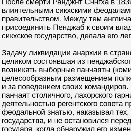
После смерти Ранджнт Сннгха в 1839
влиятельными сикхскими феодалами
правительством. Между тем англича
присоединить Пенджаб к своим вла
сикхское государство, делала его ле
Задачу ликвидации анархии в стране
целиком состоявшая из пенджабског
возникать выборные панчаяты (коми
целесообразным размещением полко
и за поведением своих командиров.
панчаят столичного, лахорского гар
деятельностью регентского совета 
феодальной знатью, наказывал тех,
государства, и не остановился пере
государя, когда обнаружил его изме