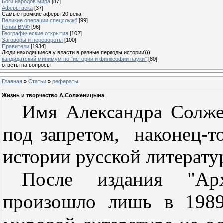
Боги народов мира
[87]
Аферы века
[37]
Самые громкие аферы 20 века
Великие операции спецслужб
[99]
Гении ВМФ
[96]
Географические открытия
[102]
Заговоры и перевороты
[100]
Правители
[1934]
Люди находящиеся у власти в разные периоды истории)))
кандидатский минимум по "истории и философии науки"
[80]
ответы на вопросы
Главная
»
Статьи
»
рефераты
Жизнь и творчество А.Солженицына
Имя Александра Солже
под запретом,
наконец-т
истории русской литерат
После издания "Ар
произошло лишь в 19