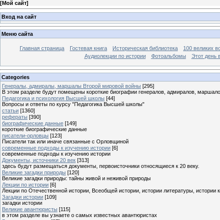
[
Мой сайт
]
Вход на сайт
Меню сайта
Главная страница
Гостевая книга
Историческая библиотека
100 великих в
Аудиолекции по истории
Фотоальбомы
Этот день 
Categories
Генералы, адмиралы, маршалы Второй мировой войны
[295]
В этом разделе будут помещены короткие биографии генералов, адмиралов, маршал
Педагогика и психология Высшей школы
[44]
Вопросы и ответы по курсу "Педагогика Высшей школы"
статьи
[1360]
рефераты
[390]
биографические данные
[149]
короткие биографические данные
писатели-орловцы
[123]
Писатели так или иначе связанные с Орловщиной
современные подходы к изучению истории
[6]
современные подходы к изучению истории
Документы, источники 20 век
[313]
здесь будут размещаться документы, первоисточники относящиеся к 20 веку.
Великие загадки природы
[120]
Великие загадки природы: тайны живой и неживой природы
Лекции по истории
[6]
Лекции по Отечественной истории, Всеобщей истории, истории литературы, истории 
Загадки истории
[109]
загадки истории
Великие авантюристы
[115]
в этом разделе вы узнаете о самых известных авантюристах