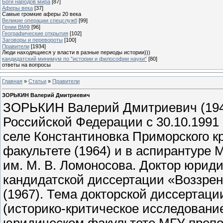
Боги народов мира
[87]
Аферы века
[37]
Самые громкие аферы 20 века
Великие операции спецслужб
[99]
Гении ВМФ
[96]
Географические открытия
[102]
Заговоры и перевороты
[100]
Правители
[1934]
Люди находящиеся у власти в разные периоды истории)))
кандидатский минимум по "истории и философии науки"
[80]
ответы на вопросы
Главная
»
Статьи
»
Правители
ЗОРЬКИН Валерий Дмитриевич
ЗОРЬКИН Валерий Дмитриевич (1943
Российской Федерации с 30.10.1991 г. 
селе Константиновка Приморского к
факультете (1964) и в аспирантуре 
им. М. В. Ломоносова. Доктор юриди
кандидатской диссертации «Воззрени
(1967). Тема докторской диссертаци
(историко-критическое исследование