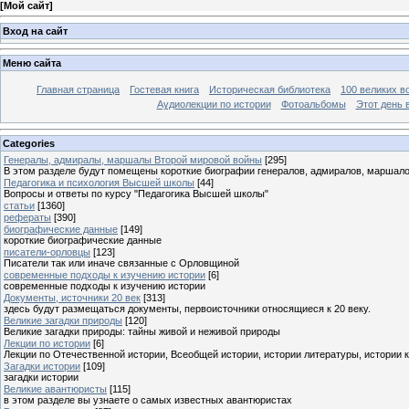
[
Мой сайт
]
Вход на сайт
Меню сайта
Главная страница
Гостевая книга
Историческая библиотека
100 великих в
Аудиолекции по истории
Фотоальбомы
Этот день 
Categories
Генералы, адмиралы, маршалы Второй мировой войны
[295]
В этом разделе будут помещены короткие биографии генералов, адмиралов, маршал
Педагогика и психология Высшей школы
[44]
Вопросы и ответы по курсу "Педагогика Высшей школы"
статьи
[1360]
рефераты
[390]
биографические данные
[149]
короткие биографические данные
писатели-орловцы
[123]
Писатели так или иначе связанные с Орловщиной
современные подходы к изучению истории
[6]
современные подходы к изучению истории
Документы, источники 20 век
[313]
здесь будут размещаться документы, первоисточники относящиеся к 20 веку.
Великие загадки природы
[120]
Великие загадки природы: тайны живой и неживой природы
Лекции по истории
[6]
Лекции по Отечественной истории, Всеобщей истории, истории литературы, истории 
Загадки истории
[109]
загадки истории
Великие авантюристы
[115]
в этом разделе вы узнаете о самых известных авантюристах