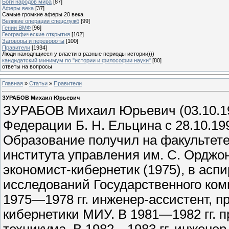
Боги народов мира
[87]
Аферы века
[37]
Самые громкие аферы 20 века
Великие операции спецслужб
[99]
Гении ВМФ
[96]
Географические открытия
[102]
Заговоры и перевороты
[100]
Правители
[1934]
Люди находящиеся у власти в разные периоды истории)))
кандидатский минимум по "истории и философии науки"
[80]
ответы на вопросы
Главная
»
Статьи
»
Правители
ЗУРАБОВ Михаил Юрьевич
ЗУРАБОВ Михаил Юрьевич (03.10.19
Федерации Б. Н. Ельцина с 28.10.199
Образование получил на факультете
института управления им. С. Орджо
экономист-кибернетик (1975), в асп
исследований Государственного коми
1975—1978 гг. инженер-ассистент, 
кибернетики МИУ. В 1981—1982 гг. 