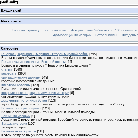
[
Мой сайт
]
Вход на сайт
Меню сайта
Главная страница
Гостевая книга
Историческая библиотека
100 великих в
Аудиолекции по истории
Фотоальбомы
Этот день 
Categories
Генералы, адмиралы, маршалы Второй мировой войны
[295]
В этом разделе будут помещены короткие биографии генералов, адмиралов, маршал
Педагогика и психология Высшей школы
[44]
Вопросы и ответы по курсу "Педагогика Высшей школы"
статьи
[1360]
рефераты
[390]
биографические данные
[149]
короткие биографические данные
писатели-орловцы
[123]
Писатели так или иначе связанные с Орловщиной
современные подходы к изучению истории
[6]
современные подходы к изучению истории
Документы, источники 20 век
[313]
здесь будут размещаться документы, первоисточники относящиеся к 20 веку.
Великие загадки природы
[120]
Великие загадки природы: тайны живой и неживой природы
Лекции по истории
[6]
Лекции по Отечественной истории, Всеобщей истории, истории литературы, истории 
Загадки истории
[109]
загадки истории
Великие авантюристы
[115]
в этом разделе вы узнаете о самых известных авантюристах