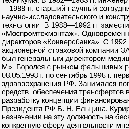
техникума. В 1982—1983 гг. инженер
—1988 гг. старший научный сотрудн
научно-исследовательского и констр
технологии. В 1988—1992 гг. замест
«Моспромтехмонтаж». Одновременно 
директоров «Конверсбанка». С 1992 
акционерной страховой компании З
был генеральным директором меди
М». Боролся с рынком фальшивых р
08.05.1998 г. по сентябрь 1998 г. п
здравоохранения РФ. Занимался во
средств, обеспечения трансфертов в
разработку концепции финансировани
Президента РФ Б. Н. Ельцина. Кури
назначении на эту должность на бес
конкретную сферу деятельности мне